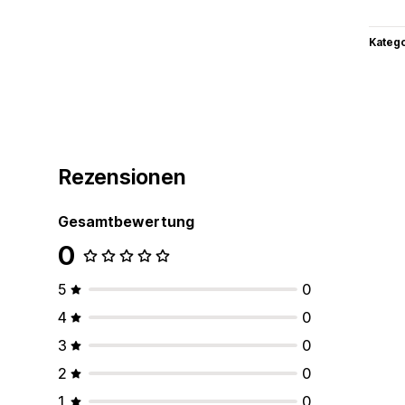
Kateg
Rezensionen
Gesamtbewertung
0
5
0
4
0
3
0
2
0
1
0