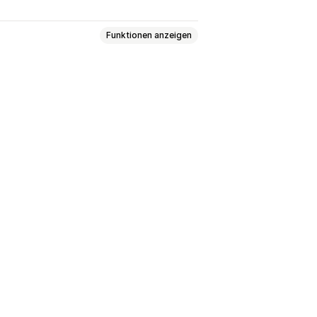
Funktionen anzeigen
ibungen
SEO-Titel
Alt-Text
Tags
träge
Strukturierte Daten
-Recherche
SEO-Audits