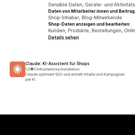
Sensible Daten, Geräte- und Aktivität
Daten von Mitarbeiter:innen und Beitra
Shop-Inhaber, Blog-Mitwirkende
Shop-Daten anzeigen und bearbeiten:
Kunden, Produkte, Bestellungen, Onli
Details sehen
Claude: KI‑Assistent für Shops
von 5 Sternen
1,0
(1)
•
Kostenlose Installation
1 Rezensionen insgesamt
Claude optimiert SEO und erstellt Inhalte und Kampagnen
per KI