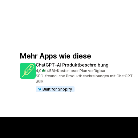
Mehr Apps wie diese
ChatGPT‑AI Produktbeschreibung
von 5 Sternen
4,9
(458)
•
Kostenloser Plan verfügbar
458 Rezensionen insgesamt
SEO-freundliche Produktbeschreibungen mit ChatGPT -
Bulk
Built for Shopify