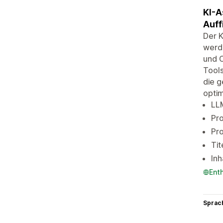
KI-A
Auff
Der K
werde
und C
Tools
die g
optim
LLM
Pro
Pro
Tit
Inh
Ent
Sprac