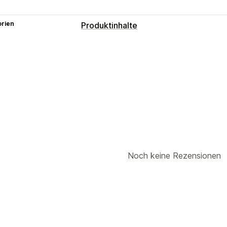
orien
Produktinhalte
Inhaltsarten
Beschreibungen
Titel
SEO-Beschre
Kollektionsbeschreibungen
Blog-Bei
Erstellung von Inhalten
KI-Generierung
SEO
Blog-SEO
Kollektions-SEO
Keyword
Noch keine Rezensionen