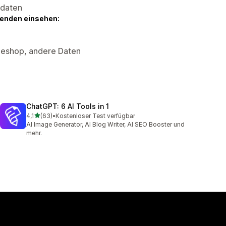
sdaten
genden einsehen:
neshop, andere Daten
ChatGPT: 6 AI Tools in 1
von 5 Sternen
4,1
(63)
•
Kostenloser Test verfügbar
63 Rezensionen insgesamt
AI Image Generator, AI Blog Writer, AI SEO Booster und
mehr.