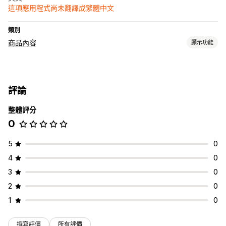
這項應用程式尚未翻譯成繁體中文
類別
商品內容
顯示功能
內容類型
說明
標題
SEO 說明
SEO 標題
替代文字
標籤
商品系列說明
評論
網誌文章
結構化資料
整體評分
建立內容
0
AI 生成內容
搜尋引擎最佳化 (SEO)
5
0
網誌 SEO
商品系列 SEO
關鍵字研究
SEO 稽核
4
0
3
0
2
0
1
0
撰寫評價
所有評價