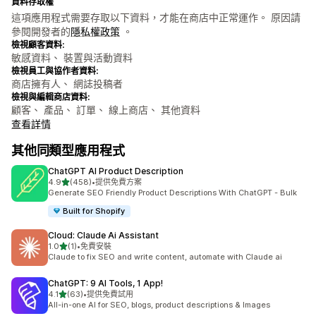
資料存取權
這項應用程式需要存取以下資料，才能在商店中正常運作。 原因請
參閱開發者的
隱私權政策
。
檢視顧客資料:
敏感資料、 裝置與活動資料
檢視員工與協作者資料:
商店擁有人、 網誌投稿者
檢視與編輯商店資料:
顧客、 產品、 訂單、 線上商店、 其他資料
查看詳情
其他同類型應用程式
ChatGPT AI Product Description
滿分 5 顆星
4.9
(458)
•
提供免費方案
共有 458 則評價
Generate SEO Friendly Product Descriptions With ChatGPT - Bulk
Built for Shopify
Cloud: Claude Ai Assistant
滿分 5 顆星
1.0
(1)
•
免費安裝
共有 1 則評價
Claude to fix SEO and write content, automate with Claude ai
ChatGPT: 9 AI Tools, 1 App!
滿分 5 顆星
4.1
(63)
•
提供免費試用
共有 63 則評價
All-in-one AI for SEO, blogs, product descriptions & Images