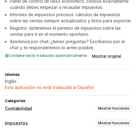
Panel de control de nexo económico: conoce exactamente
cuándo debes empezar a recaudar impuestos.
Informes de impuestos precisos: cálculos de impuestos
sobre las ventas siempre actualizados y listos para exportar.
Registro: obtenemos el permiso de impuestos sobre las
ventas para ti en el momento oportuno.
Asistencia por chat: ¿tienes preguntas? Escríbenos por el
chat y te responderemos lo antes posible.
Contiene texto traducido automáticamente
Mostrar original
Idiomas
Inglés
Esta aplicación no está traducida al Español
Categorías
Contabilidad
Mostrar funciones
Informes financieros
Impuestos
Mostrar funciones
Ventas y reembolsos
Impuesto sobre las ventas
Seguimiento de obligaciones