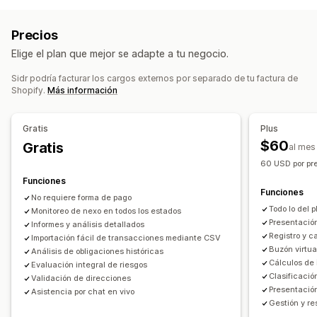
Devoluciones y cambios
Panel de control de rendimiento
Cálculo de obligaciones
Operaciones financieras
Precios
Cálculo de impuestos
Deducciones fiscales
Exenciones fiscales
Elige el plan que mejor se adapte a tu negocio.
Tasas de impuestos
Múltiples monedas
Múltiples tiendas
Múltiples monedas
Multicanal
Sidr podría facturar los cargos externos por separado de tu factura de
Registro
Shopify.
Más información
Sincronización de datos automatizada
Registro fiscal
Validación de número fiscal
Detalles del pedido
Transacciones
EE. UU. (Impuesto sobre las ventas)
Gratis
Plus
Mapeo del impuesto sobre las ventas
$60
Gratis
al mes
Importación de datos históricos
Informes y declaraciones
60 USD por pre
Informes de cumplimiento
Declaración multiestatal
Funciones
Declaración SST
Devolución de impuestos locales
Funciones
No requiere forma de pago
Exportación de datos
Todo lo del p
Monitoreo de nexo en todos los estados
Presentació
Informes y análisis detallados
Registro y c
Importación fácil de transacciones mediante CSV
Buzón virtua
Análisis de obligaciones históricas
Cálculos de 
Evaluación integral de riesgos
Clasificació
Validación de direcciones
Presentació
Asistencia por chat en vivo
Gestión y re