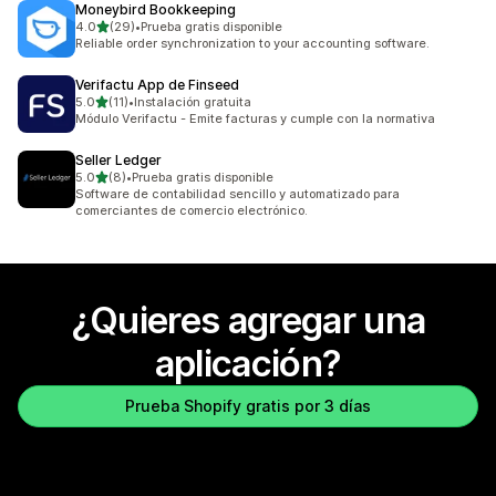
Moneybird Bookkeeping
de 5 estrellas
4.0
(29)
•
Prueba gratis disponible
29 reseñas en total
Reliable order synchronization to your accounting software.
Verifactu App de Finseed
de 5 estrellas
5.0
(11)
•
Instalación gratuita
11 reseñas en total
Módulo Verifactu - Emite facturas y cumple con la normativa
Seller Ledger
de 5 estrellas
5.0
(8)
•
Prueba gratis disponible
8 reseñas en total
Software de contabilidad sencillo y automatizado para
comerciantes de comercio electrónico.
¿Quieres agregar una
aplicación?
Prueba Shopify gratis por 3 días