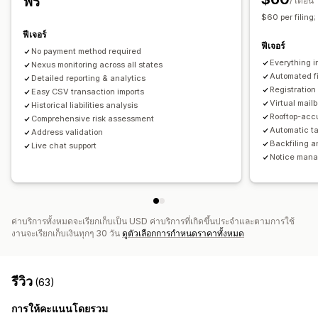
ฟรี
/ เดือน
$60 per filing;
การรายงานและการยื่น
ฟีเจอร์
การรายงานการปฏิบัติตามข้อกำหนด
การยื่นแบบหลายรัฐ
ฟีเจอร์
No payment method required
การยื่น SST
การคืนภาษีท้องถิ่น
การส่งออกข้อมูล
Everything in
Nexus monitoring across all states
Automated fi
Detailed reporting & analytics
Registration
Easy CSV transaction imports
Virtual mailb
Historical liabilities analysis
Rooftop-accu
Comprehensive risk assessment
Automatic ta
Address validation
Backfiling 
Live chat support
Notice mana
ค่าบริการทั้งหมดจะเรียกเก็บเป็น USD ค่าบริการที่เกิดขึ้นประจำและตามการใช้
งานจะเรียกเก็บเงินทุกๆ 30 วัน
ดูตัวเลือกการกำหนดราคาทั้งหมด
รีวิว
(63)
การให้คะแนนโดยรวม