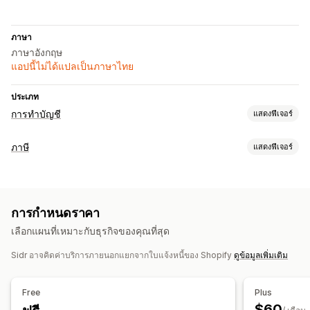
ภาษา
ภาษาอังกฤษ
แอปนี้ไม่ได้แปลเป็นภาษาไทย
ประเภท
การทำบัญชี
แสดงฟีเจอร์
รายงานด้านการเงิน
ภาษี
แสดงฟีเจอร์
การขายและการคืนเงิน
ภาษีการขาย
การติดตามความรับผิด
การคืนสินค้าและการแลกเปลี่ยน
แดชบอร์ดประสิทธิภาพ
การคำนวณความรับผิดชอบ
การดำเนินงานทางการเงิน
การกำหนดราคา
การคำนวณภาษี
การหักภาษี
การยกเว้นภาษี
หลายร้านค้า
หลายสกุลเงิน
เลือกแผนที่เหมาะกับธุรกิจของคุณที่สุด
อัตราภาษี
หลายสกุลเงิน
หลายช่องทาง
Sidr อาจคิดค่าบริการภายนอกแยกจากใบแจ้งหนี้ของ Shopify
ดูข้อมูลเพิ่มเติม
การลงทะเบียน
การซิงค์ข้อมูลอัตโนมัติ
การจดทะเบียนภาษี
การตรวจสอบหมายเลขภาษี
รายละเอียดการสั่งซื้อ
ธุรกรรม
การจัดทำแผนที่ภาษีการขาย
Free
Plus
สหรัฐอเมริกา (ภาษีการขาย)
การนำเข้าข้อมูลในอดีต
$60