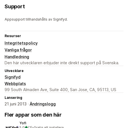
Support
Appsupport tillhandahålls av Signifyd.
Resurser
Integritetspolicy
Vanliga frågor
Handledning
Den här utvecklaren erbjuder inte direkt support på Svenska.
Utvecklare
Signifyd
Webbplats
99 South Almaden Ave, Suite 400, San Jose, CA, 95113, US
Lansering
21 juni 2013 ·
Ändringslogg
Fler appar som den här
Yofi
av 5 stjärnor
5,0
(3)
•
Gratis att installera