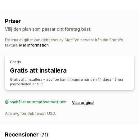
Förebyggande verktyg
Anpassade regler
Blockeringslista
Priser
AI-baserad identifiering
Automatiserade arbetsflöden
Välj den plan som passar ditt företag bäst.
Aviseringar och analyser
Externa avgifter kan debiteras av Signifyd separat från din Shopify-
faktura.
Mer information
Chargeback-analyser
Riskrapporter
Gratis
Gratis att installera
Gratis att installera – avgifter kan tillkomma när den 14 dagar långa
provperioden är slut
Innehåller automatöversatt text
Visa original
Alla avgifter debiteras i USD.
Recensioner
(71)