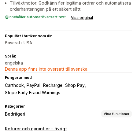
Tillväxtmotor: Godkänn fler legitima ordrar och automatisera
orderhanteringen på ett säkert sätt.
Innehåller automatöversatt text
Visa original
Populärt i butiker som din
Baserat i USA
Språk
engelska
Denna app finns inte översatt till svenska
Fungerar med
Carthook
PayPal
Recharge
Shop Pay
Stripe Early Fraud Warnings
Kategorier
Bedrägeri
Visa funktioner
Bedrägerityper
Returer och garantier – övrigt
botar
Chargebacks
Betalningar
Presentkortsmissbruk