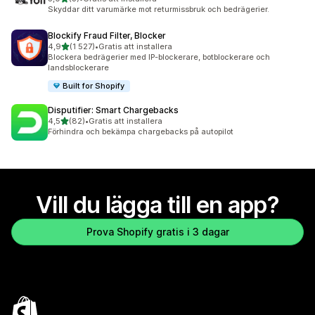
3 recensioner totalt
Skyddar ditt varumärke mot returmissbruk och bedrägerier.
Blockify Fraud Filter, Blocker
av 5 stjärnor
4,9
(1 527)
•
Gratis att installera
1527 recensioner totalt
Blockera bedrägerier med IP-blockerare, botblockerare och
landsblockerare
Built for Shopify
Disputifier: Smart Chargebacks
av 5 stjärnor
4,5
(82)
•
Gratis att installera
82 recensioner totalt
Förhindra och bekämpa chargebacks på autopilot
Vill du lägga till en app?
Prova Shopify gratis i 3 dagar