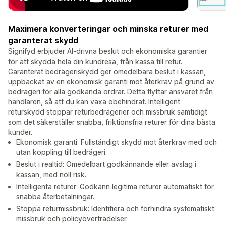
Maximera konverteringar och minska returer med
garanterat skydd
Signifyd erbjuder AI-drivna beslut och ekonomiska garantier
för att skydda hela din kundresa, från kassa till retur.
Garanterat bedrägeriskydd ger omedelbara beslut i kassan,
uppbackat av en ekonomisk garanti mot återkrav på grund av
bedrägeri för alla godkända ordrar. Detta flyttar ansvaret från
handlaren, så att du kan växa obehindrat. Intelligent
returskydd stoppar returbedrägerier och missbruk samtidigt
som det säkerställer snabba, friktionsfria returer för dina bästa
kunder.
Ekonomisk garanti: Fullständigt skydd mot återkrav med och
utan koppling till bedrägeri.
Beslut i realtid: Omedelbart godkännande eller avslag i
kassan, med noll risk.
Intelligenta returer: Godkänn legitima returer automatiskt för
snabba återbetalningar.
Stoppa returmissbruk: Identifiera och förhindra systematiskt
missbruk och policyöverträdelser.