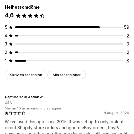
Helhetsomdöme
4,6
5
59
4
2
3
0
2
2
1
8
Skriv en recension
Alla recensioner
Capture Your Action
USA
Mer än 10 år användning av appen
4 augusti 2026
We've used this app since 2015. It was set up to only look at
direct Shopify store orders and ignore eBay orders, PayPal
payments and other non-Shopify direct sales. All was fine until