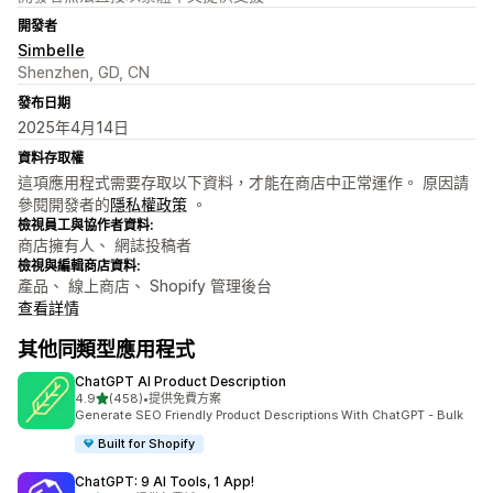
開發者
Simbelle
Shenzhen, GD, CN
發布日期
2025年4月14日
資料存取權
這項應用程式需要存取以下資料，才能在商店中正常運作。 原因請
參閱開發者的
隱私權政策
。
檢視員工與協作者資料:
商店擁有人、 網誌投稿者
檢視與編輯商店資料:
產品、 線上商店、 Shopify 管理後台
查看詳情
其他同類型應用程式
ChatGPT AI Product Description
滿分 5 顆星
4.9
(458)
•
提供免費方案
共有 458 則評價
Generate SEO Friendly Product Descriptions With ChatGPT - Bulk
Built for Shopify
ChatGPT: 9 AI Tools, 1 App!