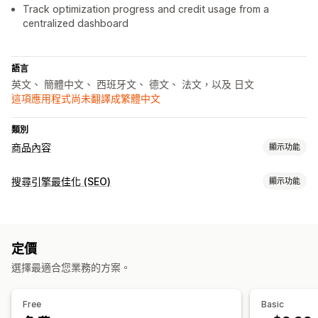
Track optimization progress and credit usage from a
centralized dashboard
語言
英文、 簡體中文、 西班牙文、 德文、 法文，以及 日文
這項應用程式尚未翻譯成繁體中文
類別
商品內容
顯示功能
內容類型
搜尋引擎最佳化 (SEO)
顯示功能
說明
標題
SEO 說明
SEO 標題
替代文字
圖片
商品系列說明
搜尋引擎最佳化 (SEO) 工具
網誌文章
結構化資料
壓縮圖片
調整圖片尺寸
備份圖片
替代文字
頁面路徑
中繼標籤
建立內容
定價
AI 生成內容
行動裝置回應式設計
網址最佳化
圖片最佳化
AI 生成內容
壓縮圖片
語氣和風格
多國語言
大量編輯
選擇最適合您業務的方案。
速度最佳化
內容最佳化
中繼資料最佳化
搜尋引擎最佳化 (SEO)
追蹤成效
Free
Basic
網誌 SEO
商品系列 SEO
關鍵字研究
SEO 稽核
網址最佳化
搜尋引擎最佳化 (SEO) 分數
稽核
分析
關鍵字分析
速度分析