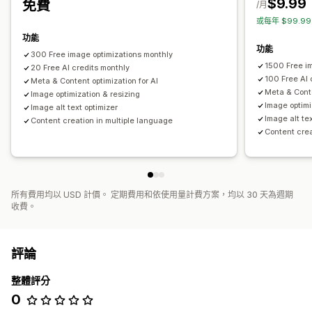
$9.99
免費
/月
內容分析
排名追蹤
轉換追蹤
測試
或每年 $99.9
功能
功能
300 Free image optimizations monthly
1500 Free i
20 Free AI credits monthly
100 Free AI 
Meta & Content optimization for AI
Meta & Conte
Image optimization & resizing
Image optimi
Image alt text optimizer
Image alt te
Content creation in multiple language
Content crea
所有費用均以 USD 計價。 定期費用和依使用量計費方案，均以 30 天為週期
收費。
評論
整體評分
0