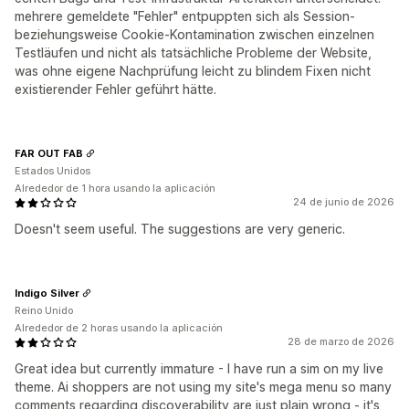
mehrere gemeldete "Fehler" entpuppten sich als Session-
beziehungsweise Cookie-Kontamination zwischen einzelnen
Testläufen und nicht als tatsächliche Probleme der Website,
was ohne eigene Nachprüfung leicht zu blindem Fixen nicht
existierender Fehler geführt hätte.
FAR OUT FAB
Estados Unidos
Alrededor de 1 hora usando la aplicación
24 de junio de 2026
Doesn't seem useful. The suggestions are very generic.
Indigo Silver
Reino Unido
Alrededor de 2 horas usando la aplicación
28 de marzo de 2026
Great idea but currently immature - I have run a sim on my live
theme. Ai shoppers are not using my site's mega menu so many
comments regarding discoverability are just plain wrong - it's