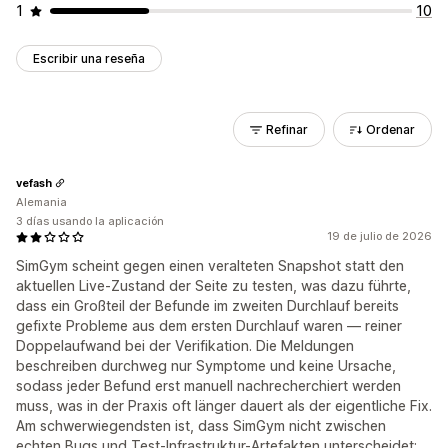
1
10
Escribir una reseña
Refinar
Ordenar
vefash
Alemania
3 días usando la aplicación
19 de julio de 2026
SimGym scheint gegen einen veralteten Snapshot statt den
aktuellen Live-Zustand der Seite zu testen, was dazu führte,
dass ein Großteil der Befunde im zweiten Durchlauf bereits
gefixte Probleme aus dem ersten Durchlauf waren — reiner
Doppelaufwand bei der Verifikation. Die Meldungen
beschreiben durchweg nur Symptome und keine Ursache,
sodass jeder Befund erst manuell nachrecherchiert werden
muss, was in der Praxis oft länger dauert als der eigentliche Fix.
Am schwerwiegendsten ist, dass SimGym nicht zwischen
echten Bugs und Test-Infrastruktur-Artefakten unterscheidet: