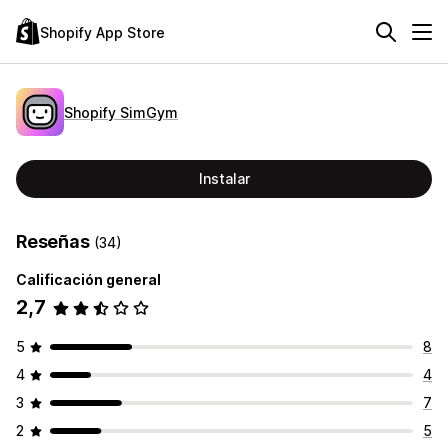
Shopify App Store
Shopify SimGym
Instalar
Reseñas
(34)
Calificación general
2,7
5
8
4
4
3
7
2
5