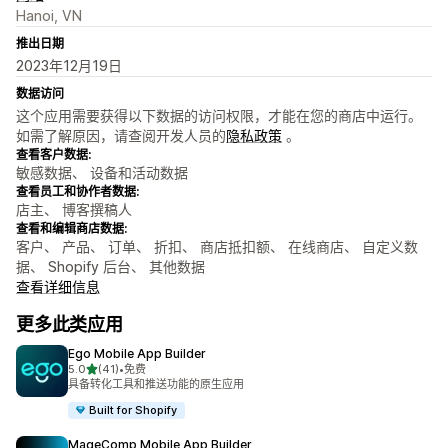
Hanoi, VN
推出日期
2023年12月19日
数据访问
这个应用需要获得以下数据的访问权限，才能在您的商店中运行。
如需了解原因，请查阅开发人员的
隐私政策
。
查看客户数据:
敏感数据、 设备和活动数据
查看员工和协作者数据:
店主、 博客撰稿人
查看和编辑商店数据:
客户、 产品、 订单、 折扣、 商店抵扣额、 在线商店、 自定义数
据、 Shopify 后台、 其他数据
查看详细信息
更多此类应用
Ego Mobile App Builder
星（满分 5 星）
5.0
(41)
•
免费
总共 41 条评论
具备转化工具和推送功能的原生应用
Built for Shopify
MageComp Mobile App Builder