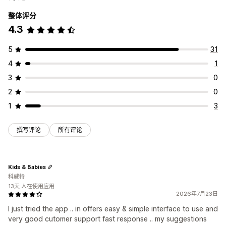
整体评分
4.3
5
31
4
1
3
0
2
0
1
3
撰写评论
所有评论
Kids & Babies
科威特
13天 人在使用应用
2026年7月23日
I just tried the app .. in offers easy & simple interface to use and
very good cutomer support fast response .. my suggestions