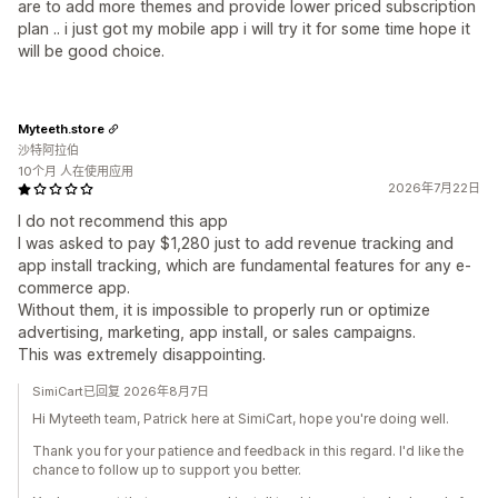
are to add more themes and provide lower priced subscription
plan .. i just got my mobile app i will try it for some time hope it
will be good choice.
Myteeth.store
沙特阿拉伯
10个月 人在使用应用
2026年7月22日
I do not recommend this app
I was asked to pay $1,280 just to add revenue tracking and
app install tracking, which are fundamental features for any e-
commerce app.
Without them, it is impossible to properly run or optimize
advertising, marketing, app install, or sales campaigns.
This was extremely disappointing.
SimiCart已回复 2026年8月7日
Hi Myteeth team, Patrick here at SimiCart, hope you're doing well.
Thank you for your patience and feedback in this regard. I'd like the
chance to follow up to support you better.