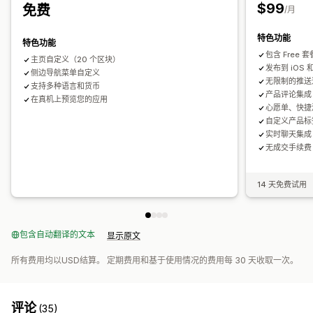
$99
免费
/月
特色功能
特色功能
包含 Free
主页自定义（20 个区块）
发布到 iOS 和
侧边导航菜单自定义
无限制的推送
支持多种语言和货币
产品评论集成
在真机上预览您的应用
心愿单、快捷
自定义产品标
实时聊天集成
无成交手续费
14 天免费试用
包含自动翻译的文本
显示原文
所有费用均以USD结算。 定期费用和基于使用情况的费用每 30 天收取一次。
评论
(35)