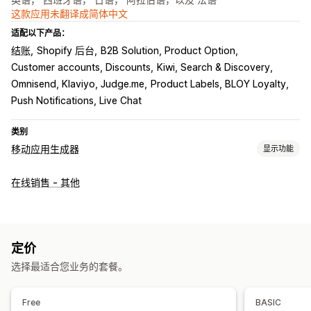
这款应用未翻译成简体中文
适配以下产品：
结账
Shopify 后台
B2B Solution, Product Option
Customer accounts, Discounts
Kiwi, Search & Discovery
Omnisend, Klaviyo, Judge.me
Product Labels, BLOY Loyalty
Push Notifications, Live Chat
类别
移动应用生成器
显示功能
自定义
在线销售 - 其他
应用设计
横幅
主页
模板
拖放式编辑器
产品系列
多币种
多语言
实时预览
实时同步
推送通知
定价
自动通知
产品到货
促销
富媒体
预定
细分
选择最适合您业务的套餐。
Free
BASIC