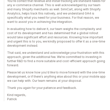
You're correct that revenue and install tracking are standard needs for
any e-commerce channel. This is well acknowledged by our team
and many Shopify merchants as well. SimiCart, along with Shopify
Analytics, helps track this natively, and we understand GA4 is
specifically what you need for your business. For that reason, we
want to assist you in achieving the integration.
In evaluating how to deliver it, our team weighs the complexity and
cost of its development and has determined that a global rollout
would take significant effort and resources. Knowing how important
and urgent this is to you, we kindly proposed to offer it as a one-time
development instead.
That said, we understand and acknowledge your frustration with this
approach, given the additional fee. We're committed to investing in
further R&D to find a more suitable and cost-efficient approach going
forward.
Please let us know how you'd like to move forward with the one-time
development, or if there's anything else about this or your mobile app
we can help with. Our team remains at your disposal.
Thank you again for your patience and feedback.
Kind regards,
Patrick