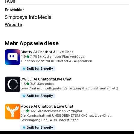
FAQs
Entwickler
Simprosys InfoMedia
Website
Mehr Apps wie diese
Chatty AI Chatbot & Live Chat
von 5 Sternen
4,9
(1.788)
•
Kostenloser Plan verfügbar
1788 Rezensionen insgesamt
Kundensupport mit KI-Chatbot & FAQ stärken
Built for Shopify
CWILL: AI Chatbot&Live Chat
von 5 Sternen
4,8
(83)
•
Kostenlos
83 Rezensionen insgesamt
Live-Chat mit intelligenter Verfolgung & automatisierten FAQ
Built for Shopify
Moose AI Chatbot & Live Chat
von 5 Sternen
5,0
(451)
•
Kostenloser Plan verfügbar
451 Rezensionen insgesamt
Die Kundschaft mit UNBEGRENZTEM KI-Chat, Live-Chat,
Posteingang und FAQs unterstützen
Built for Shopify