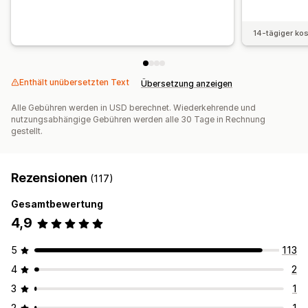
Steuerformulare
ACH-Zahlungen
Überweisungen
Automatische Zahlungen
Sammelauszahlungen
14-tägiger ko
Kartenauszahlungen
Mehrere Währungen
Geplante Auszahlungen
Enthält unübersetzten Text
Übersetzung anzeigen
Alle Gebühren werden in USD berechnet. Wiederkehrende und
nutzungsabhängige Gebühren werden alle 30 Tage in Rechnung
gestellt.
Rezensionen
(117)
Gesamtbewertung
4,9
5
113
4
2
3
1
2
1