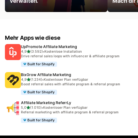
verwalten.
Mach dir
Mehr Apps wie diese
UpPromote Affiliate Marketing
von 5 Sternen
4,9
(3.592)
•
Kostenlose Installation
3592 Rezensionen insgesamt
Drive referral sales loops with influencer & affiliate program
Built for Shopify
BixGrow Affiliate Marketing
von 5 Sternen
4,9
(1.234)
•
Kostenloser Plan verfügbar
1234 Rezensionen insgesamt
Boost referral sales with affiliate program & referral program
Built for Shopify
Affiliate Marketing ReferrLy
von 5 Sternen
5,0
(1.010)
•
Kostenloser Plan verfügbar
1010 Rezensionen insgesamt
Referral marketing with affiliate program & referral program
Built for Shopify