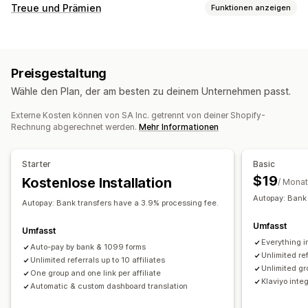
Provisionsoptionen
Treue und Prämien
Funktionen anzeigen
Automatisierte Regeln
Tracking
Programmtypen
Benutzerdefinierte Provision
Produktprovision
Prämienprogramme
Affiliate-Programme
Empfehlungen
Gestaffelte Vorteile
Preisgestaltung
Prämien, die du anbieten kannst
Empfehlungsmanagement
Wähle den Plan, der am besten zu deinem Unternehmen passt.
Rabatte
Coupons
Kostenloser Versand
Affiliate-Links
Analysen
Automatisches Tracking
Externe Kosten können von SA Inc. getrennt von deiner Shopify-
Kostenlose Produkte
Provision
Individuelle Prämien
Massengenerierung von Links
Kollektionslinks
Rabatte
Rechnung abgerechnet werden.
Mehr Informationen
Produkt-Tracking
Betrugsschutz
Tracking in Echtzeit
Starter
Basic
Affiliate-Erfahrung
$19
Kostenlose Installation
/ Monat
Benutzerdefinierte Dashboards
Seitenerstellung
Autopay: Bank 
Benutzerdefinierte Registrierung
Autopay: Bank transfers have a 3.9% processing fee.
Markenspezifisches Portal
Umfasst
Umfasst
Benutzerdefinierte Links und Rabatte
Everything i
Auto-pay by bank & 1099 forms
Benutzerdefinierte Domain
Benutzerdefinierte Formulare
Unlimited ref
Unlimited referrals up to 10 affiliates
Unlimited gro
Benutzerdefiniertes Branding
One group and one link per affiliate
Klaviyo inte
Automatic & custom dashboard translation
Zahlungen