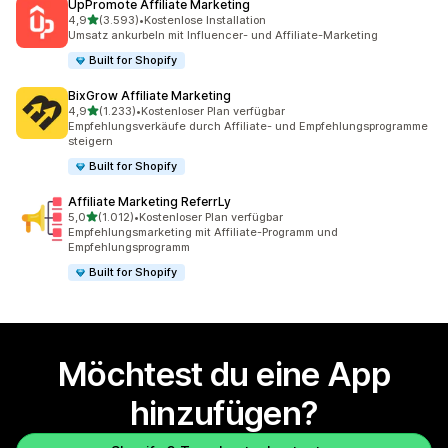
UpPromote Affiliate Marketing
von 5 Sternen
4,9
(3.593)
•
Kostenlose Installation
3593 Rezensionen insgesamt
Umsatz ankurbeln mit Influencer- und Affiliate-Marketing
Built for Shopify
BixGrow Affiliate Marketing
von 5 Sternen
4,9
(1.233)
•
Kostenloser Plan verfügbar
1233 Rezensionen insgesamt
Empfehlungsverkäufe durch Affiliate- und Empfehlungsprogramme
steigern
Built for Shopify
Affiliate Marketing ReferrLy
von 5 Sternen
5,0
(1.012)
•
Kostenloser Plan verfügbar
1012 Rezensionen insgesamt
Empfehlungsmarketing mit Affiliate-Programm und
Empfehlungsprogramm
Built for Shopify
Möchtest du eine App
hinzufügen?