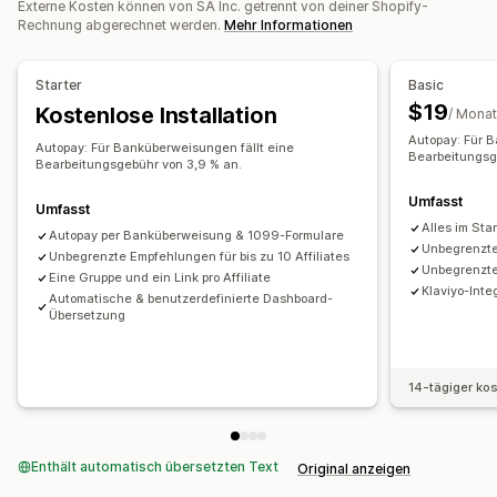
Externe Kosten können von SA Inc. getrennt von deiner Shopify-
Kostenlose Produkte
Provision
Individuelle Prämien
Massengenerierung von Links
Kollektionslinks
Rabatte
Rechnung abgerechnet werden.
Mehr Informationen
Produkt-Tracking
Betrugsschutz
Tracking in Echtzeit
Starter
Basic
Affiliate-Erfahrung
$19
Kostenlose Installation
/ Monat
Benutzerdefinierte Dashboards
Seitenerstellung
Autopay: Für 
Benutzerdefinierte Registrierung
Autopay: Für Banküberweisungen fällt eine
Bearbeitungsg
Bearbeitungsgebühr von 3,9 % an.
Markenspezifisches Portal
Benutzerdefinierte Links und Rabatte
Umfasst
Umfasst
Alles im Sta
Benutzerdefinierte Domain
Benutzerdefinierte Formulare
Autopay per Banküberweisung & 1099-Formulare
Unbegrenzte
Unbegrenzte Empfehlungen für bis zu 10 Affiliates
Benutzerdefiniertes Branding
Unbegrenzte 
Eine Gruppe und ein Link pro Affiliate
Klaviyo-Inte
Automatische & benutzerdefinierte Dashboard-
Zahlungen
Übersetzung
Steuerformulare
ACH-Zahlungen
Überweisungen
Automatische Zahlungen
Sammelauszahlungen
Kartenauszahlungen
Mehrere Währungen
14-tägiger ko
Geplante Auszahlungen
Enthält automatisch übersetzten Text
Original anzeigen