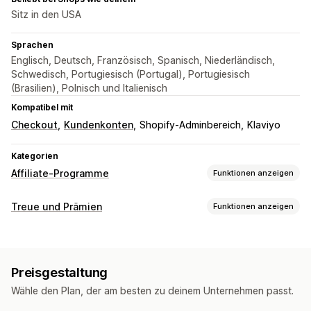
Sitz in den USA
Sprachen
Englisch, Deutsch, Französisch, Spanisch, Niederländisch,
Schwedisch, Portugiesisch (Portugal), Portugiesisch
(Brasilien), Polnisch und Italienisch
Kompatibel mit
Checkout
Kundenkonten
Shopify-Adminbereich
Klaviyo
Kategorien
Affiliate-Programme
Funktionen anzeigen
Provisionsoptionen
Treue und Prämien
Funktionen anzeigen
Automatisierte Regeln
Tracking
Programmtypen
Benutzerdefinierte Provision
Produktprovision
Prämienprogramme
Affiliate-Programme
Empfehlungen
Gestaffelte Vorteile
Preisgestaltung
Prämien, die du anbieten kannst
Empfehlungsmanagement
Wähle den Plan, der am besten zu deinem Unternehmen passt.
Rabatte
Coupons
Kostenloser Versand
Affiliate-Links
Analysen
Automatisches Tracking