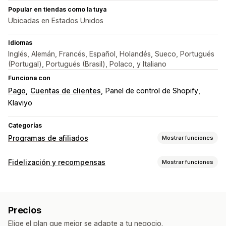
Popular en tiendas como la tuya
Ubicadas en Estados Unidos
Idiomas
Inglés, Alemán, Francés, Español, Holandés, Sueco, Portugués
(Portugal), Portugués (Brasil), Polaco, y Italiano
Funciona con
Pago
Cuentas de clientes
Panel de control de Shopify
Klaviyo
Categorías
Programas de afiliados
Mostrar funciones
Opciones de comisión
Fidelización y recompensas
Mostrar funciones
Reglas automatizadas
Seguimiento
Tipos de programas
Comisiones personalizadas
Comisión de producto
Programas de recompensas
Programas de afiliados
Beneficios por niveles
Precios
Recomendaciones
Gestión de recomendaciones
Elige el plan que mejor se adapte a tu negocio.