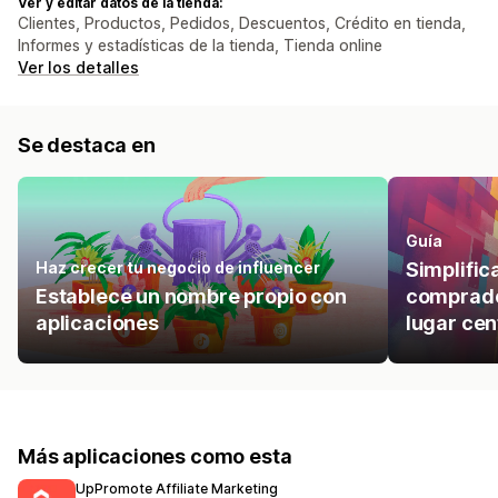
Ver y editar datos de la tienda:
Clientes, Productos, Pedidos, Descuentos, Crédito en tienda,
Informes y estadísticas de la tienda, Tienda online
Ver los detalles
Se destaca en
Guía
Haz crecer tu negocio de influencer
Simplifica
Establece un nombre propio con
comprado
aplicaciones
lugar cen
Más aplicaciones como esta
UpPromote Affiliate Marketing