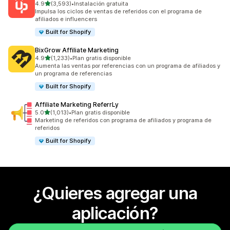
de 5 estrellas
4.9
(3,593)
•
Instalación gratuita
3593 reseñas en total
Impulsa los ciclos de ventas de referidos con el programa de
afiliados e influencers
Built for Shopify
BixGrow Affiliate Marketing
de 5 estrellas
4.9
(1,233)
•
Plan gratis disponible
1233 reseñas en total
Aumenta las ventas por referencias con un programa de afiliados y
un programa de referencias
Built for Shopify
Affiliate Marketing ReferrLy
de 5 estrellas
5.0
(1,013)
•
Plan gratis disponible
1013 reseñas en total
Marketing de referidos con programa de afiliados y programa de
referidos
Built for Shopify
¿Quieres agregar una
aplicación?