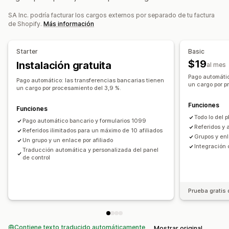
Las recompensas que puedes ofrecer
Enlaces de afiliado
Informes y estadísticas
SA Inc. podría facturar los cargos externos por separado de tu factura
Descuentos
Cupones
Envío gratis
Productos gratis
Seguimiento automático
Creación de enlaces masiva
de Shopify.
Más información
Comisión
Recompensas personalizadas
Enlaces de colecciones
Descuentos
Seguimiento de producto
Protección contra el fraude
Starter
Basic
Seguimiento en tiempo real
$19
Instalación gratuita
al mes
Pago automátic
Experiencia de afiliado
Pago automático: las transferencias bancarias tienen
un cargo por p
un cargo por procesamiento del 3,9 %.
Paneles de control personalizados
Creación de páginas
Registro personalizado
Portal de marca
Funciones
Funciones
Todo lo del p
Enlaces y descuentos personalizados
Pago automático bancario y formularios 1099
Referidos y a
Referidos ilimitados para un máximo de 10 afiliados
Dominio personalizado
Formularios personalizados
Grupos y enl
Un grupo y un enlace por afiliado
Promoción de marca personalizada
Integración 
Traducción automática y personalizada del panel
de control
Pagos
Formularios de impuestos
Pagos de Cámara de Compensación Automatizada (ACH)
Prueba gratis 
Transferencias bancarias
Pagos automáticos
Pagos masivos
Pagos con tarjeta
Múltiples monedas
Contiene texto traducido automáticamente
Mostrar original