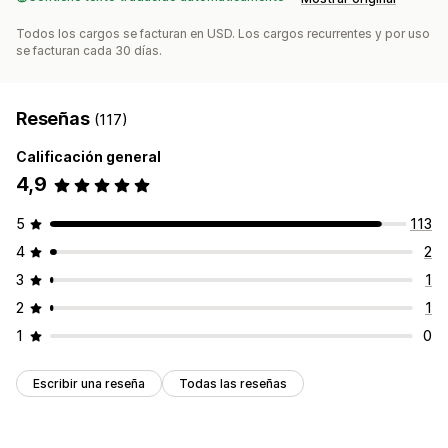
Pagos programados
Todos los cargos se facturan en USD. Los cargos recurrentes y por uso
se facturan cada 30 días.
Reseñas
(117)
Calificación general
4,9
5
113
4
2
3
1
2
1
1
0
Escribir una reseña
Todas las reseñas