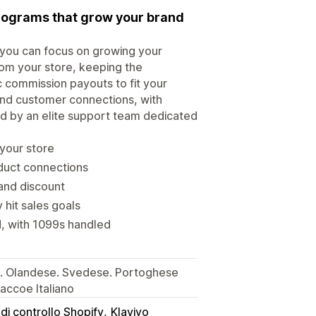
programs that grow your brand
o you can focus on growing your
 from your store, keeping the
commission payouts to fit your
 and customer connections, with
d by an elite support team dedicated
 your store
oduct connections
 and discount
 hit sales goals
, with 1099s handled
o. Olandese. Svedese. Portoghese
laccoe Italiano
di controllo Shopify
Klaviyo