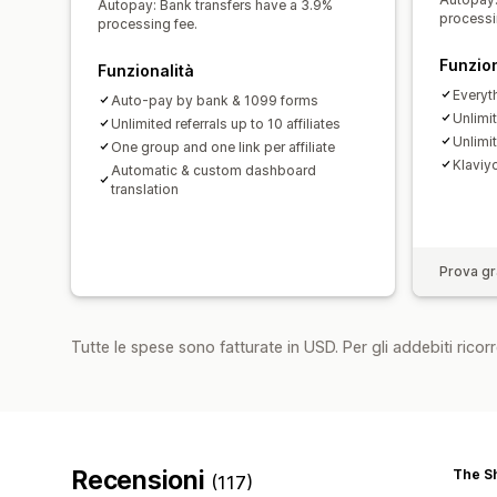
Autopay: Bank transfers have a 3.9%
processi
processing fee.
Funzion
Funzionalità
Everyth
Auto-pay by bank & 1099 forms
Unlimit
Unlimited referrals up to 10 affiliates
Unlimit
One group and one link per affiliate
Klaviyo
Automatic & custom dashboard
translation
Prova gra
Tutte le spese sono fatturate in USD. Per gli addebiti ricorre
Recensioni
(117)