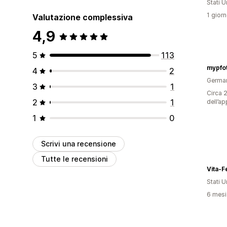
Stati Un
1 giorn
Valutazione complessiva
4,9
5
113
mypfo
4
2
Germa
3
1
Circa 2
2
1
dell’ap
1
0
Scrivi una recensione
Tutte le recensioni
Vita-
Stati Un
6 mesi 