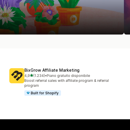
BixGrow Affiliate Marketing
stelle su 5
4,9
(1.234)
•
Piano gratuito disponibile
1234 recensioni totali
Boost referral sales with affiliate program & referral
program
Built for Shopify