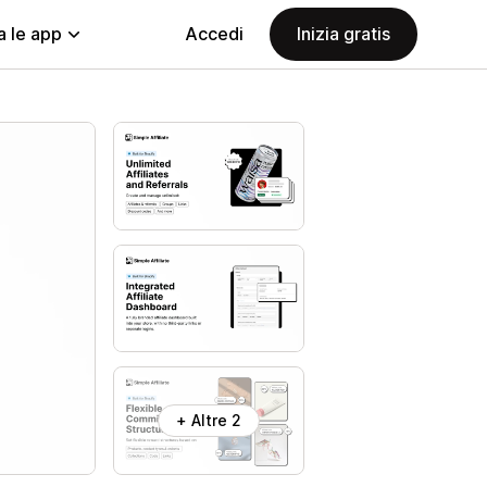
a le app
Accedi
Inizia gratis
+ Altre 2