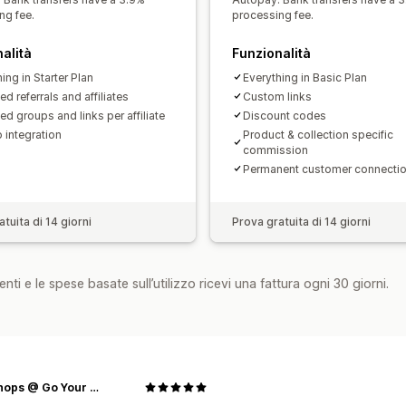
Moduli personalizzati
Branding perso
ng fee.
processing fee.
Pagamenti
alità
Funzionalità
Moduli fiscali
Pagamenti ACH
Bonifi
ing in Starter Plan
Everything in Basic Plan
Accrediti in blocco
Accrediti su carta
ed referrals and affiliates
Custom links
ed groups and links per affiliate
Discount codes
 integration
Product & collection specific
commission
Permanent customer connecti
tuita di 14 giorni
Prova gratuita di 14 giorni
nti e le spese basate sull’utilizzo ricevi una fattura ogni 30 giorni.
The Shops @ Go Your Own Way