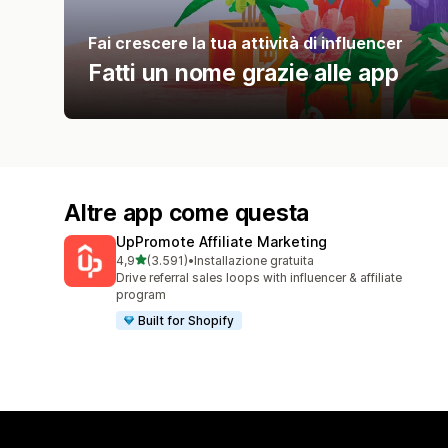
Fai crescere la tua attività di influencer
Fatti un nome grazie alle app
Altre app come questa
UpPromote Affiliate Marketing
stelle su 5
4,9
(3.591)
•
Installazione gratuita
3591 recensioni totali
Drive referral sales loops with influencer & affiliate
program
Built for Shopify