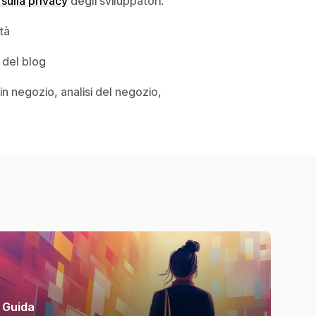
 sulla privacy
degli sviluppatori.
ità
 del blog
o in negozio, analisi del negozio,
Guida