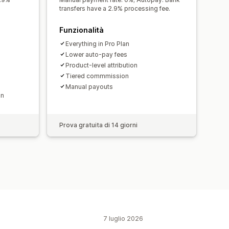
nalizzato
transfers have a 2.9% processing fee.
Funzionalità
ci bancari
Pagamenti automatici
Everything in Pro Plan
Multivaluta
Accrediti programmati
Lower auto-pay fees
Product-level attribution
Tiered commmission
Manual payouts
on
Prova gratuita di 14 giorni
7 luglio 2026