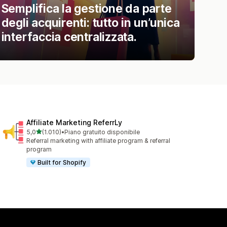
Semplifica la gestione da parte
degli acquirenti: tutto in un’unica
interfaccia centralizzata.
Affiliate Marketing ReferrLy
stelle su 5
5,0
(1.010)
•
Piano gratuito disponibile
1010 recensioni totali
Referral marketing with affiliate program & referral
program
Built for Shopify