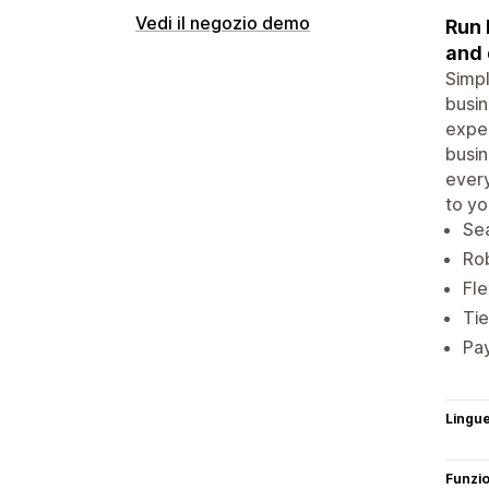
Vedi il negozio demo
Run 
and 
Simpl
busin
exper
busin
every
to yo
Sea
Rob
Fle
Tie
Pa
Lingu
Funzi