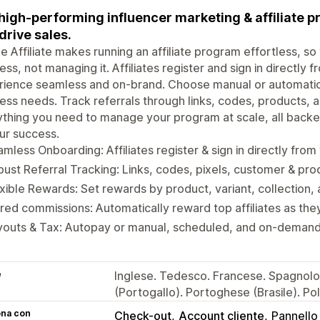
high-performing influencer marketing & affiliate 
drive sales.
e Affiliate makes running an affiliate program effortless, s
ess, not managing it. Affiliates register and sign in directly
ience seamless and on-brand. Choose manual or automatic 
ess needs. Track referrals through links, codes, products,
thing you need to manage your program at scale, all backe
ur success.
mless Onboarding: Affiliates register & sign in directly from
ust Referral Tracking: Links, codes, pixels, customer & pr
xible Rewards: Set rewards by product, variant, collection,
red commissions: Automatically reward top affiliates as they
youts & Tax: Autopay or manual, scheduled, and on-demand
e
Inglese. Tedesco. Francese. Spagnol
(Portogallo). Portoghese (Brasile). Po
ona con
Check-out
Account cliente
Pannello 