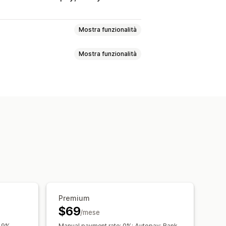
Mostra funzionalità
Mostra funzionalità
ommissione personalizzata
rogressivi
liazione
Referral
gio automatico
Prodotti gratuiti
Commissione
e collezioni
Sconti
 dalle frodi
 di pagine
Premium
 brandizzato
$69
/mese
personalizzato
3.9%
Manual payment rate: 0%; Autopay: Bank