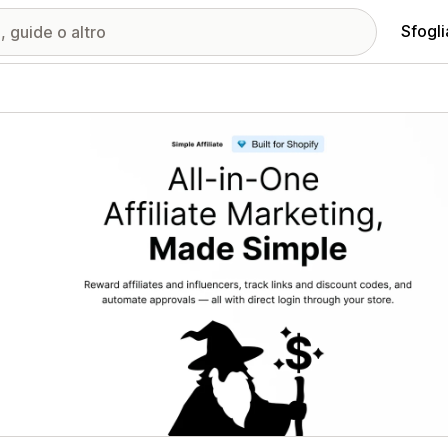
Sfogli
ria immagini in evidenza