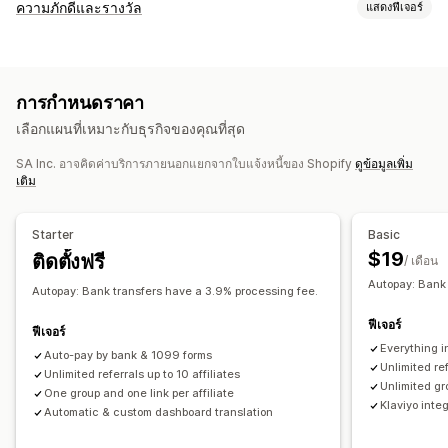
ตัวเลือกค่าคอมมิชชัน
ความภักดีและรางวัล
แสดงฟีเจอร์
กฎอัตโนมัติ
การติดตาม
ค่าคอมมิชชันที่กำหนดเอง
ประเภทโปรแกรม
ค่าคอมมิชชันสินค้า
สิทธิประโยชน์ตามระดับ
โปรแกรมรางวัล
โปรแกรมตัวแทนโฆษณาสินค้าและบริการ
การจัดการการแนะนำ
การกำหนดราคา
การแนะนำ
ลิงก์ตัวแทนโฆษณาสินค้าและบริการ
การวิเคราะห์
เลือกแผนที่เหมาะกับธุรกิจของคุณที่สุด
รางวัลที่คุณสามารถเสนอได้
การติดตามอัตโนมัติ
การสร้างลิงก์หลายรายการพร้อมกัน
SA Inc. อาจคิดค่าบริการภายนอกแยกจากใบแจ้งหนี้ของ Shopify
ดูข้อมูลเพิ่ม
ส่วนลด
คูปอง
การจัดส่งฟรี
สินค้าฟรี
คอมมิชชัน
ลิงก์คอลเลกชัน
ส่วนลด
การติดตามสินค้า
การป้องกันการทุจริต
เติม
รางวัลที่กำหนดเอง
การติดตามแบบเรียลไทม์
Starter
Basic
ประสบการณ์ตัวแทนโฆษณาสินค้าและบริการ
$19
ติดตั้งฟรี
/ เดือน
แดชบอร์ดที่กำหนดเอง
การสร้างหน้าเว็บ
Autopay: Bank 
การลงทะเบียนที่กำหนดเอง
พอร์ทัลสำหรับแบรนด์
Autopay: Bank transfers have a 3.9% processing fee.
ลิงก์และส่วนลดที่กำหนดเอง
โดเมนที่กำหนดเอง
ฟีเจอร์
ฟีเจอร์
แบบฟอร์มที่กำหนดเอง
การสร้างแบรนด์ที่กำหนดเอง
Everything i
Auto-pay by bank & 1099 forms
Unlimited ref
Unlimited referrals up to 10 affiliates
การชำระเงิน
Unlimited gro
One group and one link per affiliate
แบบฟอร์มภาษี
การชำระเงิน ACH
โอนเงินผ่านธนาคาร
Klaviyo inte
Automatic & custom dashboard translation
การชำระเงินอัตโนมัติ
การจ่ายเงินหลายรายการ