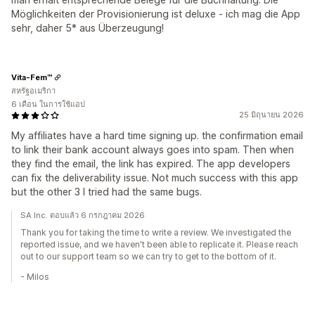
Möglichkeiten der Provisionierung ist deluxe - ich mag die App
sehr, daher 5* aus Überzeugung!
Vita-Fem™
สหรัฐอเมริกา
6 เดือน ในการใช้แอป
25 มิถุนายน 2026
My affiliates have a hard time signing up. the confirmation email
to link their bank account always goes into spam. Then when
they find the email, the link has expired. The app developers
can fix the deliverability issue. Not much success with this app
but the other 3 I tried had the same bugs.
SA Inc. ตอบแล้ว 6 กรกฎาคม 2026
Thank you for taking the time to write a review. We investigated the
reported issue, and we haven't been able to replicate it. Please reach
out to our support team so we can try to get to the bottom of it.
- Milos