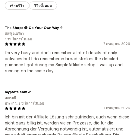
เขียนรีวิว
รีวิวทั้งหมด
The Shops @ Go Your Own Way
สหรัฐอเมริกา
1 วัน ในการใช้แอป
7 กรกฎาคม 2026
I'm very busy and don't remember a lot of details of daily
activities but I do remember in broad strokes the detailed
guidance I got during my SimpleAffiliate setup. I was up and
running on the same day.
mypfote.com
เยอรมนี
ประมาณ 2 ปี ในการใช้แอป
1 กรกฎาคม 2026
Ich bin mit der Affiliate Lösung sehr zufrieden, auch wenn diese
nicht ganz billig ist, werden vielen Prozesse, die für die
Abrechnung der Vergütung notwendig ist, automatisiert und
man erhält entsprechende Belege für die Buchhaltung. Die