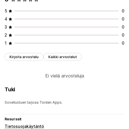
5
0
4
0
3
0
2
0
1
0
Kirjoita arvostelu
Kaikki arvostelut
Ei vielä arvosteluja
Tuki
Sovellustuen tarjoaa Torden Apps.
Resurssit
Tietosuojakäytäntö