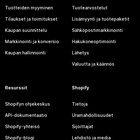
Tuotteiden myyminen
Tuotearvostelut
Tilaukset ja toimitukset
Lisämyynti ja tuotepaketit
Kaupan suunnittelu
Sähköpostimarkkinointi
Markkinointi ja konversio
Hakukoneoptimointi
Kaupan hallinnointi
Lähetys
Valuutta ja käännös
Resurssit
Shopify
Shopifyn ohjekeskus
Tietoja
API-dokumentaatio
Uramahdollisuudet
Shopify-yhteisö
Sijoittajat
Shopify-blogi
Lehdistö ja media