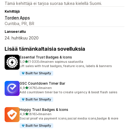
Tämä kehittäjä ei tarjoa suoraa tukea kielellä Suomi.
Kehittäjä
Torden Apps
Curitiba, PR, BR
Lanseerattu
24. huhtikuu 2020
Lisää tämänkaltaisia sovelluksia
Essential Trust Badges & Icons
/ 5 tähteä
5,0
(1 033)
•
Ilmainen sopimus saatavilla
1033 arvostelua yhteensä
Lift sales with trust badges, feature icons, labels & banners
Built for Shopify
GSC Countdown Timer Bar
/ 5 tähteä
4,9
(476)
•
Ilmainen
476 arvostelua yhteensä
Add countdown timer bar to create urgency & boost flash sales
Built for Shopify
Hoppy Trust Badges & Icons
/ 5 tähteä
4,9
(816)
•
Ilmainen
816 arvostelua yhteensä
Social proof via payment icons,social media icons,badge & more
Built for Shopify