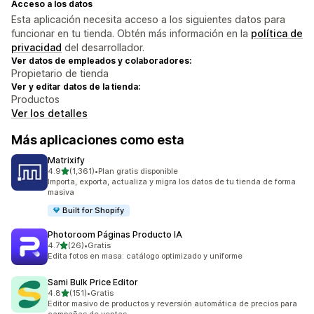
Acceso a los datos
Esta aplicación necesita acceso a los siguientes datos para
funcionar en tu tienda. Obtén más información en la
política de
privacidad
del desarrollador.
Ver datos de empleados y colaboradores:
Propietario de tienda
Ver y editar datos de la tienda:
Productos
Ver los detalles
Más aplicaciones como esta
Matrixify
de 5 estrellas
4.9
(1,361)
•
Plan gratis disponible
1361 reseñas en total
Importa, exporta, actualiza y migra los datos de tu tienda de forma
masiva
Built for Shopify
Photoroom Páginas Producto IA
de 5 estrellas
4.7
(26)
•
Gratis
26 reseñas en total
Edita fotos en masa: catálogo optimizado y uniforme
Sami Bulk Price Editor
de 5 estrellas
4.8
(151)
•
Gratis
151 reseñas en total
Editor masivo de productos y reversión automática de precios para