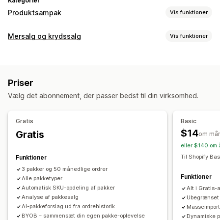
Kategorier
Produktsampak
Vis funktioner
Pakketyper
Mersalg og krydssalg
Vis funktioner
Faste pakker
Multipakker
Miks og match-pakker
Tilpasning
Pakker med varianter
Pakker med uendelige muligheder
Mersalg i indkøbskurv
Mersalg ved betaling
Opret en kasse
Gaveæsker
Lykkepakker
Prøvepakker
Priser
Mersalg på produktside
Annonceringslinje
Statuslinje
Abonnementskasser
Engrospakker
Mersalgspakker
Vælg det abonnement, der passer bedst til din virksomhed.
Takkeside med mersalg
Tilføjelser med 1 klik
Krydssalgspakker
Ofte købt sammen
Fastgjort indkøbskurv
Indkøbskurvskuffe
Pop op-vinduer
Relaterede produkter
Digitale produkter
Gratis
Basic
Tilpasset CSS
Tilpasset HTML
Træk og slip-editor
Fysiske produkter
Tilpassede pakker
$14
Gratis
om må
Multivaluta
Flere sprog
Tilpassede regler
Priser, du kan angive
eller $140 om 
Tilbud og anbefalinger
Faste priser
Differentieret prissætning
Til Shopify Bas
Funktioner
Leveringsforsikring
Gratis gaver
Gaveindpakning
Antalsbegrænsning
Rabatter
Mængderabatter
3 pakker og 50 månedlige ordrer
Funktioner
Gratis levering
Alle pakketyper
Produkttilføjelser
Produktanbefalinger
Faste rabatter
Procentrabatter
Rabatter i indkøbskurv
Automatisk SKU-opdeling af pakker
Alt i Gratis
Ofte købt sammen
Sampak
Antalsbegrænsning
Køb én, og få én gratis
Abonnementer
Massepriser
Analyse af pakkesalg
Ubegrænset 
Mængderabatter
Niveauinddelte rabatter
Engrospriser
Dynamiske priser
Tilpassede priser
AI-pakkeforslag ud fra ordrehistorik
Masseimport
BYOB – sammensæt din egen pakke-oplevelse
Dynamiske p
Anbefalinger med kunstig intelligens