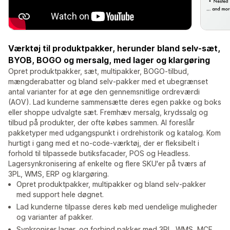
Værktøj til produktpakker, herunder bland selv-sæt,
BYOB, BOGO og mersalg, med lager og klargøring
Opret produktpakker, sæt, multipakker, BOGO-tilbud,
mængderabatter og bland selv-pakker med et ubegrænset
antal varianter for at øge den gennemsnitlige ordreværdi
(AOV). Lad kunderne sammensætte deres egen pakke og boks
eller shoppe udvalgte sæt. Fremhæv mersalg, krydssalg og
tilbud på produkter, der ofte købes sammen. AI foreslår
pakketyper med udgangspunkt i ordrehistorik og katalog. Kom
hurtigt i gang med et no-code-værktøj, der er fleksibelt i
forhold til tilpassede butiksfacader, POS og Headless.
Lagersynkronisering af enkelte og flere SKU'er på tværs af
3PL, WMS, ERP og klargøring.
Opret produktpakker, multipakker og bland selv-pakker
med support hele døgnet.
Lad kunderne tilpasse deres køb med uendelige muligheder
og varianter af pakker.
Synkroniser lager, og forbind pakker med 3PL, WMS, MCF,