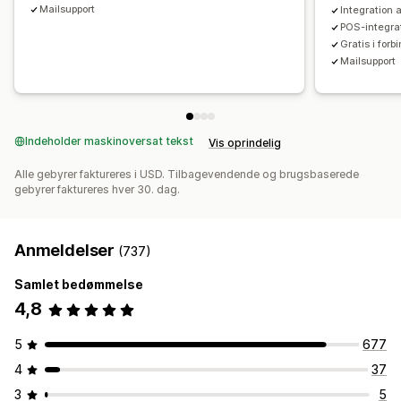
Mailsupport
Integration 
Abonnementsopgradering
Prioriteret behandling
POS-integrat
Gratis i for
Analyser
Mailsupport
A/B-test
Klikrater
Konverteringsrater
Anbefalet ydeevne
Forslag til optimering
Ydeevne af tragt
Indeholder maskinoversat tekst
Vis oprindelig
Alle gebyrer faktureres i USD. Tilbagevendende og brugsbaserede
gebyrer faktureres hver 30. dag.
Anmeldelser
(737)
Samlet bedømmelse
4,8
5
677
4
37
3
5