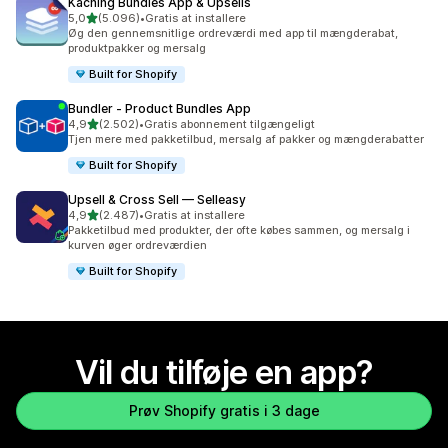
Kaching Bundles App & Upsells
ud af 5 stjerner
5,0
(5.096)
•
Gratis at installere
5096 anmeldelser i alt
Øg den gennemsnitlige ordreværdi med app til mængderabat,
produktpakker og mersalg
Built for Shopify
Bundler ‑ Product Bundles App
ud af 5 stjerner
4,9
(2.502)
•
Gratis abonnement tilgængeligt
2502 anmeldelser i alt
Tjen mere med pakketilbud, mersalg af pakker og mængderabatter
Built for Shopify
Upsell & Cross Sell — Selleasy
ud af 5 stjerner
4,9
(2.487)
•
Gratis at installere
2487 anmeldelser i alt
Pakketilbud med produkter, der ofte købes sammen, og mersalg i
kurven øger ordreværdien
Built for Shopify
Vil du tilføje en app?
Prøv Shopify gratis i 3 dage