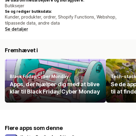
Se data om medarbejdere og bidragydere:
Butiksejer
Se og rediger butiksdata:
Kunder, produkter, ordrer, Shopify Functions, Webshop,
tilpassede data, andre data
Se detaljer
Fremhævet i
Black Friday/Cyber Monday
Tech-stac
Apps, der hjælper dig med at blive
Se de ap
klar til Black Friday/Cyber Monday
til at fi
Flere apps som denne