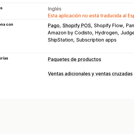
as
Inglés
Esta aplicación no está traducida al E
ona con
Pago
Shopify POS
Shopify Flow
Pan
Amazon by Codisto
Hydrogen
Judge
ShipStation
Subscription apps
orías
Paquetes de productos
Tipos de paquetes
Ventas adicionales y ventas cruzadas
Paquetes fijos
Multipaquetes
Paque
Personalización
Paquetes de variantes
Paquetes de o
Venta adicional en el carrito
Venta ad
Cajas para regalos
Cajas misteriosas
Venta adicional en la página de produ
Cajas de suscripción
Paquetes mayor
Barra de progreso
Venta adicional e
Paquetes de ventas cruzadas
Compra
Complementos con un solo clic
Carrit
Productos relacionados
Productos di
Ventanas emergentes
CSS personali
Paquetes personalizados