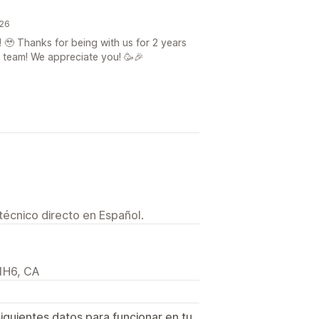
026
 🥹 Thanks for being with us for 2 years
 team! We appreciate you! 🥳🎉
técnico directo en Español.
 1H6, CA
siguientes datos para funcionar en tu