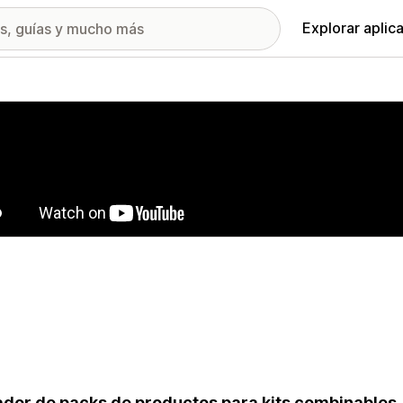
Explorar aplic
ía de imágenes destacadas
dor de packs de productos para kits combinables