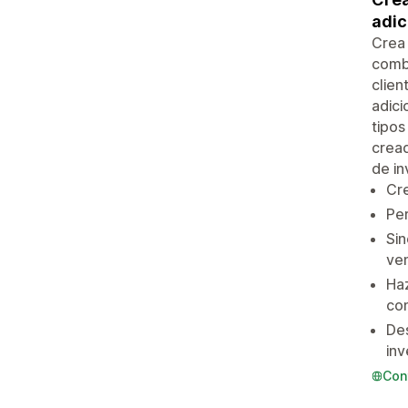
adic
Crea 
combi
clien
adici
tipos
cread
de in
Cre
Per
Sin
ven
Haz
con
Des
inv
Con