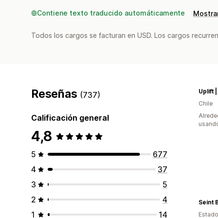
Contiene texto traducido automáticamente
Mostrar
Todos los cargos se facturan en USD. Los cargos recurren
Reseñas
(737)
Chile
Alrede
Calificación general
usando
4,8
5
677
4
37
3
5
2
4
Seint 
1
14
Estado