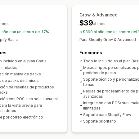
Editor de arrastrar y soltar
Múltiples
Precios que puedes fijar
Reglas personalizadas
Grow & Advanced
Precios fijos
Precios por niveles
Des
Ofertas y recomendaciones
$39
l mes
Descuentos por volumen
al mes
Descuentos
Protección de los envíos
Regalos gra
Descuentos en el carrito
BOGO
Susc
l año con un ahorro del 17%
o $390 al año con un ahorro del
Complementos de productos
Recome
Precios de mayorista
Precios dinámi
pify Basic
Para Shopify Grow & Advanced
Compras conjuntas frecuentes
Paque
nes
Funciones
Descuentos por volumen
Descuentos 
 incluido en el plan Gratis
Todo lo incluido en el plan Bas
Recomendaciones de IA
Mejora de s
ilimitados
Metacampos personalizados p
pedidos de packs
ación masiva de packs
Informes y estadísticas
Soporte técnico y personaliza
s de packs dinámicos
Prueba A/B
Tasas de clics
Tasas de 
temas
ación de reseñas de productos
Reglas de procesamiento de 
Rendimiento de recomendaciones
Su
acks
avanzadas
ación con POS: una sola sucursal
Rendimiento del embudo
Integración con POS: sucursal
para la vista previa para
ilimitadas
olladores
Soporte para Shopify Flow
e por correo electrónico
Soporte prioritario