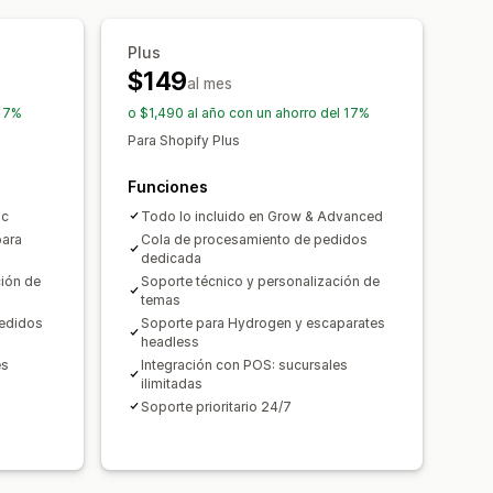
 monedas
Múltiples idiomas
Plus
cuentos por cantidad
Descuentos
$149
 globales
Descuentos porcentuales
al mes
tis
Envoltura de regalo
Envío gratis
ripciones
Precios al por mayor
 17%
o $1,490 al año con un ahorro del 17%
ndaciones de productos
cos
Personalizar precios
Para Shopify Plus
tes
Descuentos por cantidad
Funciones
por niveles
ic
Todo lo incluido en Grow & Advanced
uscripción
Procesamiento prioritario
ara
Cola de procesamiento de pedidos
dedicada
ción de
Soporte técnico y personalización de
conversión
temas
pedidos
Soporte para Hydrogen y escaparates
gerencias de optimización
headless
es
Integración con POS: sucursales
ilimitadas
Soporte prioritario 24/7