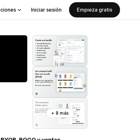
aciones
Iniciar sesión
Empieza gratis
+ 8 más
, BYOB, BOGO y ventas