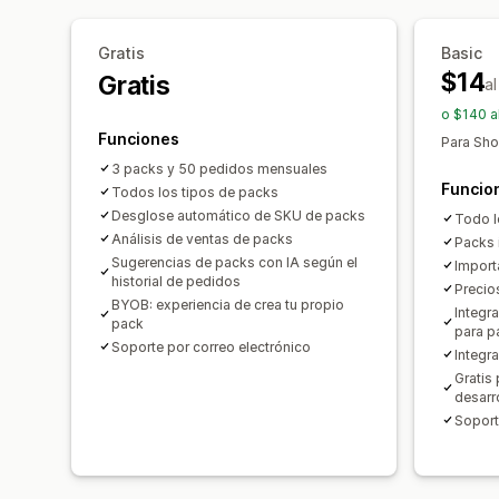
Gratis
Basic
$14
Gratis
a
o $140 a
Funciones
Para Sho
3 packs y 50 pedidos mensuales
Funcio
Todos los tipos de packs
Desglose automático de SKU de packs
Todo lo
Análisis de ventas de packs
Packs 
Sugerencias de packs con IA según el
Import
historial de pedidos
Precio
BYOB: experiencia de crea tu propio
Integr
pack
para p
Soporte por correo electrónico
Integr
Gratis 
desarr
Soport