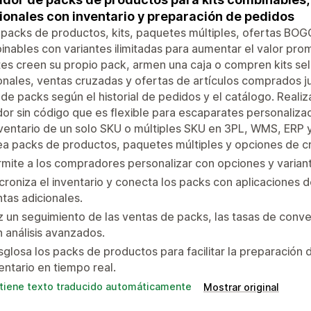
ionales con inventario y preparación de pedidos
packs de productos, kits, paquetes múltiples, ofertas BO
nables con variantes ilimitadas para aumentar el valor pro
tes creen su propio pack, armen una caja o compren kits s
onales, ventas cruzadas y ofertas de artículos comprados j
 de packs según el historial de pedidos y el catálogo. Reali
or sin código que es flexible para escaparates personaliza
ventario de un solo SKU o múltiples SKU en 3PL, WMS, ERP 
a packs de productos, paquetes múltiples y opciones de cr
mite a los compradores personalizar con opciones y variante
croniza el inventario y conecta los packs con aplicaciones
tas adicionales.
 un seguimiento de las ventas de packs, las tasas de conve
 análisis avanzados.
glosa los packs de productos para facilitar la preparación 
entario en tiempo real.
tiene texto traducido automáticamente
Mostrar original