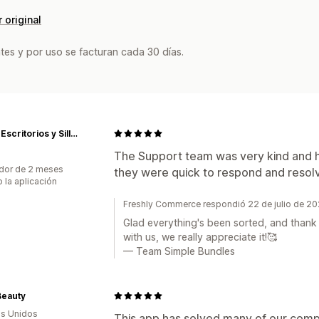
 original
tes y por uso se facturan cada 30 días.
Uplift | Escritorios y Sillas ergonómicas
The Support team was very kind and he
dor de 2 meses
they were quick to respond and resolv
 la aplicación
Freshly Commerce respondió 22 de julio de 2
Glad everything's been sorted, and thank
with us, we really appreciate it!🥰
— Team Simple Bundles
Beauty
s Unidos
This app has solved many of our comp