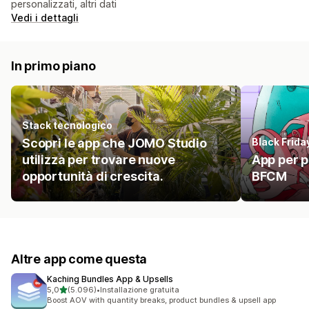
personalizzati, altri dati
Vedi i dettagli
In primo piano
Stack tecnologico
Scopri le app che JOMO Studio
Black Frid
utilizza per trovare nuove
App per p
opportunità di crescita.
BFCM
Altre app come questa
Kaching Bundles App & Upsells
stelle su 5
5,0
(5.096)
•
Installazione gratuita
5096 recensioni totali
Boost AOV with quantity breaks, product bundles & upsell app