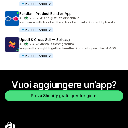
Built for Shopify
Bundler ‑ Product Bundles App
stelle su 5
4,9
(2.502)
•
Piano gratuito disponibile
2502 recensioni totali
Earn more with bundle offers, bundle upsells & quantity breaks
Built for Shopify
Upsell & Cross Sell — Selleasy
stelle su 5
4,9
(2.487)
•
Installazione gratuita
2487 recensioni totali
Frequently bought together bundles & in cart upsell, boost AOV
Built for Shopify
Vuoi aggiungere un’app?
Prova Shopify gratis per tre giorni