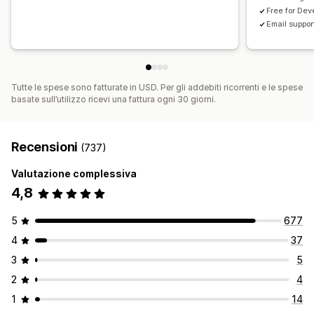
Raccomandazioni tramite IA
Upgrade dell’abbonamento
Free for Dev
Email suppor
Elaborazione prioritaria
Analisi
Test A/B
Percentuali di clic
Tassi di conversione
Tutte le spese sono fatturate in USD. Per gli addebiti ricorrenti e le spese
Performance delle raccomandazioni
basate sull’utilizzo ricevi una fattura ogni 30 giorni.
Suggerimenti di ottimizzazione
Prestazioni del funnel
Recensioni
(737)
Valutazione complessiva
4,8
5
677
4
37
3
5
2
4
1
14