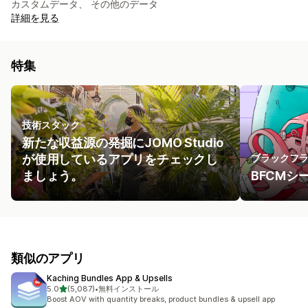
カスタムデータ、 その他のデータ
詳細を見る
特集
技術スタック
新たな収益源の発掘にJOMO Studio
が使用しているアプリをチェックし
ブラックフ
ましょう。
BFCM
類似のアプリ
Kaching Bundles App & Upsells
5つ星中
5.0
(5,087)
•
無料インストール
合計レビュー数：5087件
Boost AOV with quantity breaks, product bundles & upsell app