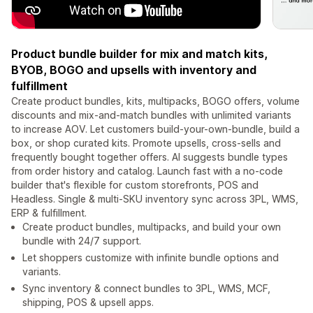
Product bundle builder for mix and match kits,
BYOB, BOGO and upsells with inventory and
fulfillment
Create product bundles, kits, multipacks, BOGO offers, volume
discounts and mix-and-match bundles with unlimited variants
to increase AOV. Let customers build-your-own-bundle, build a
box, or shop curated kits. Promote upsells, cross-sells and
frequently bought together offers. AI suggests bundle types
from order history and catalog. Launch fast with a no-code
builder that's flexible for custom storefronts, POS and
Headless. Single & multi-SKU inventory sync across 3PL, WMS,
ERP & fulfillment.
Create product bundles, multipacks, and build your own
bundle with 24/7 support.
Let shoppers customize with infinite bundle options and
variants.
Sync inventory & connect bundles to 3PL, WMS, MCF,
shipping, POS & upsell apps.