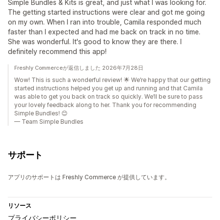
Simple Bundles & Kits is great, and just what I was looking for.
The getting started instructions were clear and got me going
on my own. When I ran into trouble, Camila responded much
faster than I expected and had me back on track in no time.
She was wonderful. It's good to know they are there. I
definitely recommend this app!
Freshly Commerceが返信しました 2026年7月28日
Wow! This is such a wonderful review! 🌟 We’re happy that our getting
started instructions helped you get up and running and that Camila
was able to get you back on track so quickly. We’ll be sure to pass
your lovely feedback along to her. Thank you for recommending
Simple Bundles! 😊
— Team Simple Bundles
サポート
アプリのサポートは Freshly Commerce が提供しています。
リソース
プライバシーポリシー