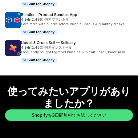
Built for Shopify
Bundler ‑ Product Bundles App
5つ星中
4.9
(2,499)
•
無料プランあり
合計レビュー数：2499件
Earn more with bundle offers, bundle upsells & quantity breaks
Built for Shopify
Upsell & Cross Sell — Selleasy
5つ星中
4.9
(2,480)
•
無料インストール
合計レビュー数：2480件
Frequently bought together bundles & in cart upsell, boost AOV
Built for Shopify
使ってみたいアプリがあり
ましたか？
Shopifyを3日間無料でお試しください