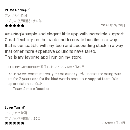
Prime Shrimp
アメリカ合衆国
アプリの使用期間：約2年
2026年7月29日
Amazingly simple and elegant little app with incredible support.
Great flexibility on the back end to create bundles in a way
that is compatible with my tech and accounting stack in a way
that other more expensive solutions have failed.
This is my favorite app I run on my store.
Freshly Commerceが返信しました 2026年7月30日
Your sweet comment really made our day!! 🥹 Thanks for being with
us for 2 years and for the kind words about our support team! We
appreciate you! 🥳🎉
— Team Simple Bundles
Loop Yarn
アメリカ合衆国
アプリの使用期間：25日
2026年7月27日