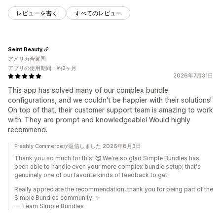
レビューを書く
すべてのレビュー
Seint Beauty
アメリカ合衆国
アプリの使用期間：約2ヶ月
2026年7月31日
This app has solved many of our complex bundle
configurations, and we couldn't be happier with their solutions!
On top of that, their customer support team is amazing to work
with. They are prompt and knowledgeable! Would highly
recommend.
Freshly Commerceが返信しました 2026年8月3日
Thank you so much for this! 🥰 We're so glad Simple Bundles has
been able to handle even your more complex bundle setup; that's
genuinely one of our favorite kinds of feedback to get.
Really appreciate the recommendation, thank you for being part of the
Simple Bundles community. ✨
— Team Simple Bundles