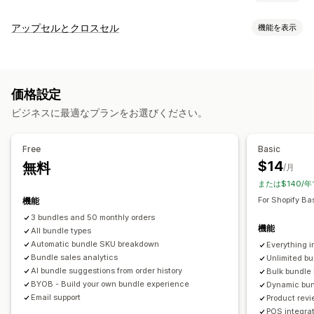
バンドルタイプ
アップセルとクロスセル
機能を表示
固定バンドル
マルチパック
組み合わせバンドル
カスタマイズ
バリエーションバンドル
オプション無制限バンドル
カートでのアップセル
チェックアウト時のアップセル
ボックスを作成
ギフトボックス
ミステリーボックス・福袋
価格設定
商品ページでのアップセル
お知らせバー
進捗バー
サンプルパック
定期購入ボックス
卸売バンドル
ビジネスに最適なプランをお選びください。
お礼ページでのアップセル
ワンクリックアドオン
アップセルバンドル
クロスセルバンドル
常時表示カート
カートドロワー
ポップアップ
カスタムCSS
よく合わせて買われている商品
関連商品
デジタル商品
Free
Basic
カスタムHTML
ドラッグ&ドロップエディタ
複数通貨
有形商品
カスタムバンドル
$14
無料
/月
複数言語
カスタムルール
設定可能な価格設定方式
または$140/年
オファーとおすすめ
固定価格設定
段階的な価格設定
数量割引
ディスカウント
For Shopify Ba
機能
配送保証
無料ギフト
ギフト包装
無料配送
商品アドオン
ボリュームディスカウント
一律割引
3 bundles and 50 monthly orders
機能
おすすめ商品
All bundle types
よく同時購入される商品
バンドル
数量割引
割引率によるディスカウント
カートディスカウント
BOGO
Automatic bundle SKU breakdown
Everything i
ボリュームディスカウント
段階的ディスカウント
定期購入
一括価格設定
卸売価格
動的価格設定
カスタム価格
Bundle sales analytics
Unlimited b
AIによるおすすめ
定期購入のアップグレード
優先処理
AI bundle suggestions from order history
Bulk bundle 
BYOB - Build your own bundle experience
Dynamic bun
分析
Email support
Product revi
POS integrat
A/Bテスト
クリックスルー率
コンバージョン率