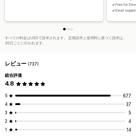
Free for Dev
おすすめ情報のパフォーマンス
最適化の提案
Email suppor
ファネルのパフォーマンス
すべての料金はUSDで請求されます。 定期請求と使用料に基づく請求は、
30日ごとに行われます。
レビュー
(737)
総合評価
4.8
5
677
4
37
3
5
2
4
1
14