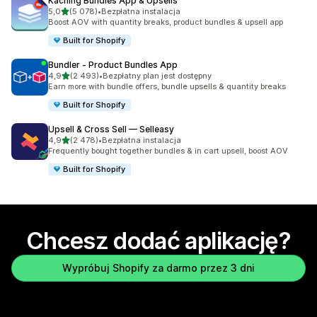
Kaching Bundles App & Upsells
na 5 gwiazdek
5,0
(5 078)
•
Bezpłatna instalacja
Łączna liczba recenzji: 5078
Boost AOV with quantity breaks, product bundles & upsell app
Built for Shopify
Bundler ‑ Product Bundles App
na 5 gwiazdek
4,9
(2 493)
•
Bezpłatny plan jest dostępny
Łączna liczba recenzji: 2493
Earn more with bundle offers, bundle upsells & quantity breaks
Built for Shopify
Upsell & Cross Sell — Selleasy
na 5 gwiazdek
4,9
(2 478)
•
Bezpłatna instalacja
Łączna liczba recenzji: 2478
Frequently bought together bundles & in cart upsell, boost AOV
Built for Shopify
Chcesz dodać aplikację?
Wypróbuj Shopify za darmo przez 3 dni