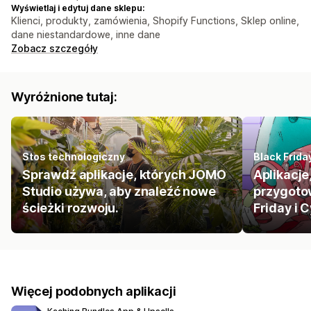
Wyświetlaj i edytuj dane sklepu:
Klienci, produkty, zamówienia, Shopify Functions, Sklep online,
dane niestandardowe, inne dane
Zobacz szczegóły
Wyróżnione tutaj:
Stos technologiczny
Black Frid
Sprawdź aplikacje, których JOMO
Aplikacje
Studio używa, aby znaleźć nowe
przygoto
ścieżki rozwoju.
Friday i
Więcej podobnych aplikacji