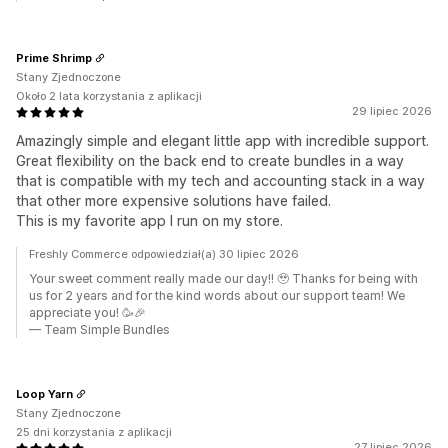
Prime Shrimp
Stany Zjednoczone
Około 2 lata korzystania z aplikacji
29 lipiec 2026
Amazingly simple and elegant little app with incredible support.
Great flexibility on the back end to create bundles in a way
that is compatible with my tech and accounting stack in a way
that other more expensive solutions have failed.
This is my favorite app I run on my store.
Freshly Commerce odpowiedział(a) 30 lipiec 2026
Your sweet comment really made our day!! 🥹 Thanks for being with
us for 2 years and for the kind words about our support team! We
appreciate you! 🥳🎉
— Team Simple Bundles
Loop Yarn
Stany Zjednoczone
25 dni korzystania z aplikacji
27 lipiec 2026