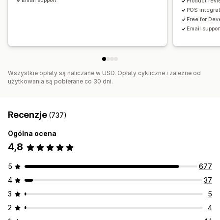
Email support
Ubezpieczenie przesyłki
Gratisy
Opakowanie prezentu
Product revi
POS integrat
Darmowa wysyłka
Dodatki do produktu
Free for Dev
Rekomendacje produktów
Często kupowane razem
Email suppor
Pakiety
Progi ilościowe
Rabaty ilościowe
System poziomów rabatów
Rekomendacje AI
Uaktualnienie subskrypcji
Priorytetowa realizacja
Wszystkie opłaty są naliczane w USD. Opłaty cykliczne i zależne od
użytkowania są pobierane co 30 dni.
Analizy
Testy A/B
Współczynniki klikalności
Współczynniki konwersji
Skuteczność rekomendacji
Recenzje
(737)
Sugestie optymalizacji
Wydajność lejka
Ogólna ocena
4,8
5
677
4
37
3
5
2
4