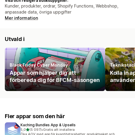
Visa och redigera butiksuppgifter:
Kunder, produkter, ordrar, Shopify Functions, Webbshop,
anpassade data, övriga uppgifter
Mer information
Utvald i
Black Friday Cyber Monday
Teknikstac
Appar som hjälper dig att
Kolla in
förbereda dig för BFCM-säsongen
använder f
Fler appar som den här
Kaching Bundles App & Upsells
av 5 stjärnor
5,0
(5 097)
•
Gratis att installera
5097 recensioner totalt
Öka AOV med app för kvantitetsrabatter, produktpaket och