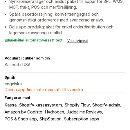
Synkronisera lager och anslut paket till appar för 3PL, WMS,
MCF, frakt, POS och merförsäljning.
Spåra paketförsäljning, konverteringsgrad och
genomsnittligt ordervärde med avancerad analys.
Dela upp produktpaket för enkel orderdistribution och
lagersynkronisering i realtid.
Innehåller automatöversatt text
Visa original
Populärt i butiker som din
Baserat i USA
Språk
engelska
Denna app finns inte översatt till svenska
Fungerar med
Kassa
Shopify kassasystem
Shopify Flow
Shopify-admin
Amazon by Codisto
Hydrogen
Judge.me Reviews
POS & Shop app
ShipStation
Subscription apps