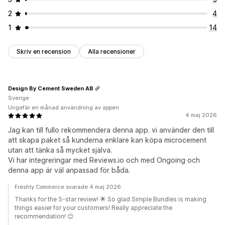
2
4
1
14
Skriv en recension
Alla recensioner
Design By Cement Sweden AB
Sverige
Ungefär en månad användning av appen
4 maj 2026
Jag kan till fullo rekommendera denna app. vi använder den till
att skapa paket så kunderna enklare kan köpa microcement
utan att tänka så mycket själva.
Vi har integreringar med Reviews.io och med Ongoing och
denna app är väl anpassad för båda.
Freshly Commerce svarade 4 maj 2026
Thanks for the 5-star review! 🌟 So glad Simple Bundles is making
things easier for your customers! Really appreciate the
recommendation! 😊