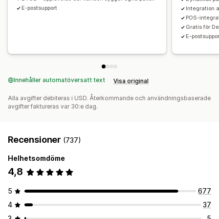
Stegvisa mängdrabatter
Volymrabatter
Dynamisk prissättning
Anpassad prissättning
E-postsupport
Integration 
Differentierade rabatter
AI-rekommendationer
POS-integrat
Prenumerationsuppgradering
Prioriterad hantering
Gratis för D
E-postsuppor
Analysverktyg
A/B-testning
Klickfrekvenser
Konverteringsgrad
Rekommendation om prestanda
Förslag för optimisering
Innehåller automatöversatt text
Visa original
Trattens prestanda
Alla avgifter debiteras i USD. Återkommande och användningsbaserade
avgifter faktureras var 30:e dag.
Recensioner
(737)
Helhetsomdöme
4,8
5
677
4
37
3
5