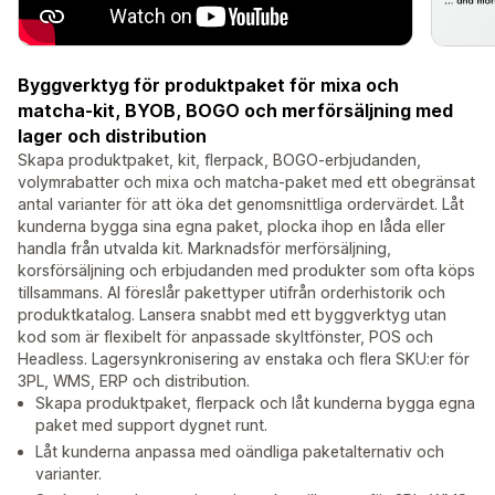
Byggverktyg för produktpaket för mixa och
matcha-kit, BYOB, BOGO och merförsäljning med
lager och distribution
Skapa produktpaket, kit, flerpack, BOGO-erbjudanden,
volymrabatter och mixa och matcha-paket med ett obegränsat
antal varianter för att öka det genomsnittliga ordervärdet. Låt
kunderna bygga sina egna paket, plocka ihop en låda eller
handla från utvalda kit. Marknadsför merförsäljning,
korsförsäljning och erbjudanden med produkter som ofta köps
tillsammans. AI föreslår pakettyper utifrån orderhistorik och
produktkatalog. Lansera snabbt med ett byggverktyg utan
kod som är flexibelt för anpassade skyltfönster, POS och
Headless. Lagersynkronisering av enstaka och flera SKU:er för
3PL, WMS, ERP och distribution.
Skapa produktpaket, flerpack och låt kunderna bygga egna
paket med support dygnet runt.
Låt kunderna anpassa med oändliga paketalternativ och
varianter.