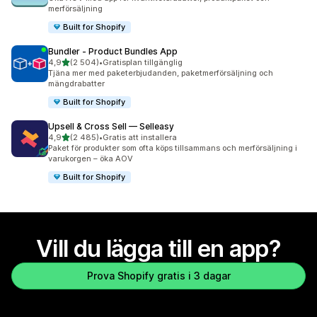
merförsäljning
Built for Shopify
Bundler ‑ Product Bundles App
av 5 stjärnor
4,9
(2 504)
•
Gratisplan tillgänglig
2504 recensioner totalt
Tjäna mer med paketerbjudanden, paketmerförsäljning och
mängdrabatter
Built for Shopify
Upsell & Cross Sell — Selleasy
av 5 stjärnor
4,9
(2 485)
•
Gratis att installera
2485 recensioner totalt
Paket för produkter som ofta köps tillsammans och merförsäljning i
varukorgen – öka AOV
Built for Shopify
Vill du lägga till en app?
Prova Shopify gratis i 3 dagar