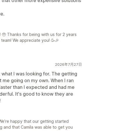
 that other more expensive solutions
re.
 🥹 Thanks for being with us for 2 years
 team! We appreciate you! 🥳🎉
2026年7月27日
t what I was looking for. The getting
ot me going on my own. When I ran
faster than I expected and had me
erful. It's good to know they are
!
We’re happy that our getting started
ng and that Camila was able to get you