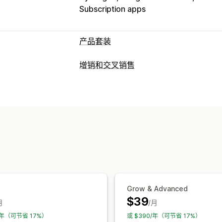
Subscription apps
产品套装
套装类型
增销和交叉销售
固定套装
合装包
混搭套装
多属性套装
自定义
神秘礼盒
样品包
订阅套盒
批发套装
购物车增销
结账增销
产品页面增销
公
相关产品
数字产品
实体产品
自定义套
一键附加服务
粘性购物车
购物车抽屉
您可以设置的定价
拖放式编辑器
多币种
多语言
自定义规
固定定价
分层定价
数量折扣
折扣
批
优惠和建议
购物车折扣
买一送一
订阅
批量定价
运输保护
免费赠品
礼品包装
免运费
数量折扣
批量折扣
分层折扣
AI 建议
Grow & Advanced
分析
$39
月
/月
A/B 测试
点击率
转化率
推荐绩效
优
0/年（可节省 17%）
或 $390/年（可节省 17%）