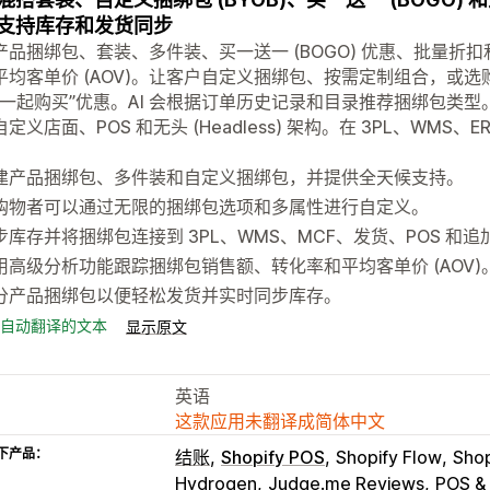
支持库存和发货同步
产品捆绑包、套装、多件装、买一送一 (BOGO) 优惠、批量折
平均客单价 (AOV)。让客户自定义捆绑包、按需定制组合，或
常一起购买”优惠。AI 会根据订单历史记录和目录推荐捆绑包类
定义店面、POS 和无头 (Headless) 架构。在 3PL、WMS、E
。
建产品捆绑包、多件装和自定义捆绑包，并提供全天候支持。
购物者可以通过无限的捆绑包选项和多属性进行自定义。
步库存并将捆绑包连接到 3PL、WMS、MCF、发货、POS 和
用高级分析功能跟踪捆绑包销售额、转化率和平均客单价 (AOV)
分产品捆绑包以便轻松发货并实时同步库存。
自动翻译的文本
显示原文
英语
这款应用未翻译成简体中文
下产品：
结账
Shopify POS
Shopify Flow
Sho
Hydrogen
Judge.me Reviews
POS &