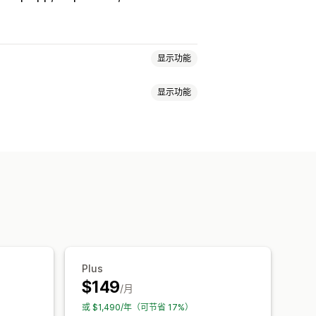
显示功能
显示功能
无限选择套装
自选套装盒
礼品盒
增销套装
交叉销售套装
组合购买
告栏
进度条
感谢页面增销
装
弹出窗口
自定义 CSS
自定义 HTML
则
量折扣
固定折扣
百分比折扣
批发价
动态定价
自定义定价
附加产品
产品推荐
组合购买
套装
订阅升级
优先处理
Plus
$149
/月
化建议
漏斗绩效
或 $1,490/年（可节省 17%）