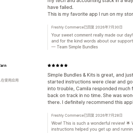
my tech and accounting stack in a way
have failed.
This is my favorite app I run on my sto
Freshly Commerce已回复 2026年7月30日
Your sweet comment really made our day!!
and for the kind words about our support
— Team Simple Bundles
Yarn
Simple Bundles & Kits is great, and jus
 人在使用应用
started instructions were clear and g
into trouble, Camila responded much 
back on track in no time. She was wond
there. I definitely recommend this app
Freshly Commerce已回复 2026年7月28日
Wow! This is such a wonderful review! 🌟 
instructions helped you get up and runni