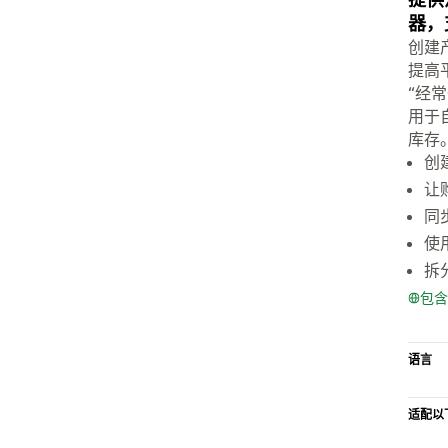
器，
创建
提高
“经
用于自
库存
创
让
同
使
拆
包含
语言
适配以