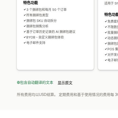
特色功能
适用于 Sho
3 个捆绑包和每月 50 个订单
特色功
所有捆绑包类型
捆绑包 SKU 自动拆分
免费套
捆绑包销售分析
不限数
基于订单历史记录的 AI 捆绑包建议
批量捆
BYOB - 自定义捆绑包体验
动态捆
电子邮件支持
捆绑包
POS 
对开发者预
电子邮
包含自动翻译的文本
显示原文
所有费用均以USD结算。 定期费用和基于使用情况的费用每 3