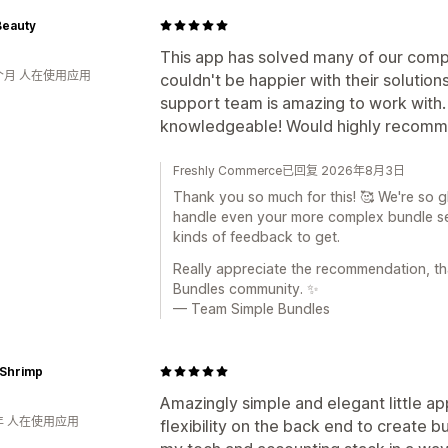
Beauty
This app has solved many of our comp
个月 人在使用应用
couldn't be happier with their solution
support team is amazing to work with
knowledgeable! Would highly recomm
Freshly Commerce已回复 2026年8月3日
Thank you so much for this! 🥰 We're so 
handle even your more complex bundle set
kinds of feedback to get.
Really appreciate the recommendation, th
Bundles community. ✨
— Team Simple Bundles
 Shrimp
Amazingly simple and elegant little ap
年 人在使用应用
flexibility on the back end to create b