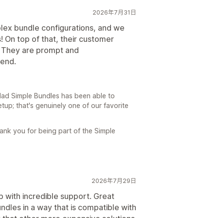
2026年7月31日
lex bundle configurations, and we
s! On top of that, their customer
. They are prompt and
end.
glad Simple Bundles has been able to
up; that's genuinely one of our favorite
ank you for being part of the Simple
2026年7月29日
p with incredible support. Great
undles in a way that is compatible with