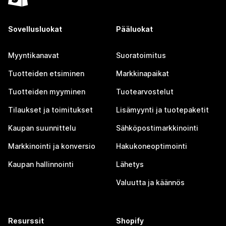
Sovellusluokat
Pääluokat
Myyntikanavat
Suoratoimitus
Tuotteiden etsiminen
Markkinapaikat
Tuotteiden myyminen
Tuotearvostelut
Tilaukset ja toimitukset
Lisämyynti ja tuotepaketit
Kaupan suunnittelu
Sähköpostimarkkinointi
Markkinointi ja konversio
Hakukoneoptimointi
Kaupan hallinnointi
Lähetys
Valuutta ja käännös
Resurssit
Shopify