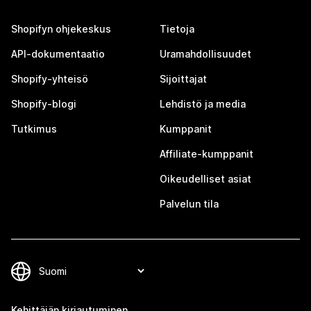
Shopifyn ohjekeskus
Tietoja
API-dokumentaatio
Uramahdollisuudet
Shopify-yhteisö
Sijoittajat
Shopify-blogi
Lehdistö ja media
Tutkimus
Kumppanit
Affiliate-kumppanit
Oikeudelliset asiat
Palvelun tila
Kehittäjän kirjautuminen