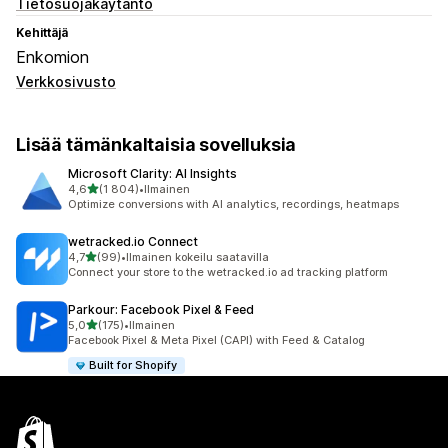
Tietosuojakäytäntö
Kehittäjä
Enkomion
Verkkosivusto
Lisää tämänkaltaisia sovelluksia
Microsoft Clarity: AI Insights
/ 5 tähteä
4,6
(1 804)
•
Ilmainen
1804 arvostelua yhteensä
Optimize conversions with AI analytics, recordings, heatmaps
wetracked.io Connect
/ 5 tähteä
4,7
(99)
•
Ilmainen kokeilu saatavilla
99 arvostelua yhteensä
Connect your store to the wetracked.io ad tracking platform
Parkour: Facebook Pixel & Feed
/ 5 tähteä
5,0
(175)
•
Ilmainen
175 arvostelua yhteensä
Facebook Pixel & Meta Pixel (CAPI) with Feed & Catalog
Built for Shopify