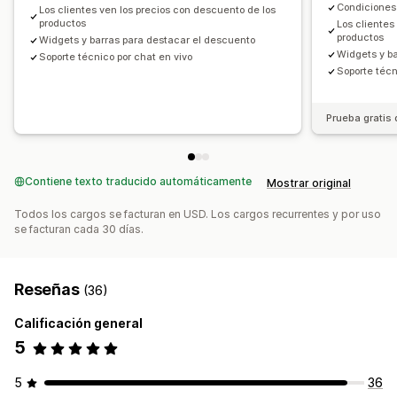
Condiciones
Los clientes ven los precios con descuento de los
Automatizaciones
Segmentación
Etiquetas
productos
Los clientes
productos
Widgets y barras para destacar el descuento
Widgets y b
Soporte técnico por chat en vivo
Soporte técn
Prueba gratis 
Contiene texto traducido automáticamente
Mostrar original
Todos los cargos se facturan en USD. Los cargos recurrentes y por uso
se facturan cada 30 días.
Reseñas
(36)
Calificación general
5
5
36