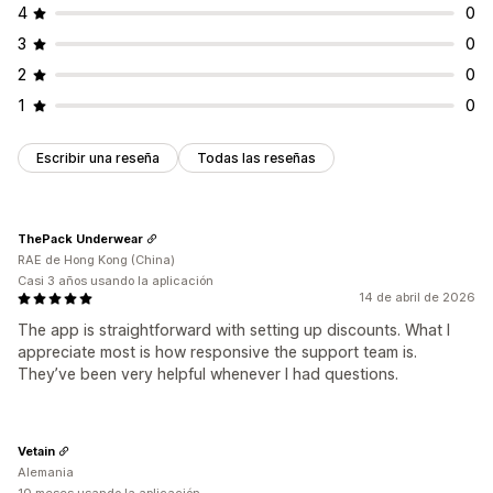
4
0
3
0
2
0
1
0
Escribir una reseña
Todas las reseñas
ThePack Underwear
RAE de Hong Kong (China)
Casi 3 años usando la aplicación
14 de abril de 2026
The app is straightforward with setting up discounts. What I
appreciate most is how responsive the support team is.
They’ve been very helpful whenever I had questions.
Vetain
Alemania