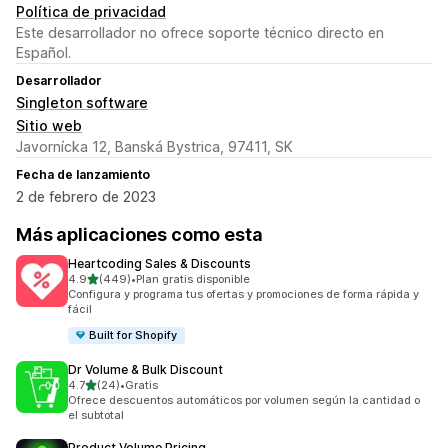
Política de privacidad
Este desarrollador no ofrece soporte técnico directo en
Español.
Desarrollador
Singleton software
Sitio web
Javornícka 12, Banská Bystrica, 97411, SK
Fecha de lanzamiento
2 de febrero de 2023
Más aplicaciones como esta
Heartcoding Sales & Discounts
de 5 estrellas
4.9
(449)
•
Plan gratis disponible
449 reseñas en total
Configura y programa tus ofertas y promociones de forma rápida y
fácil
Built for Shopify
Dr Volume & Bulk Discount
de 5 estrellas
4.7
(24)
•
Gratis
24 reseñas en total
Ofrece descuentos automáticos por volumen según la cantidad o
el subtotal
Product Volume Pricing