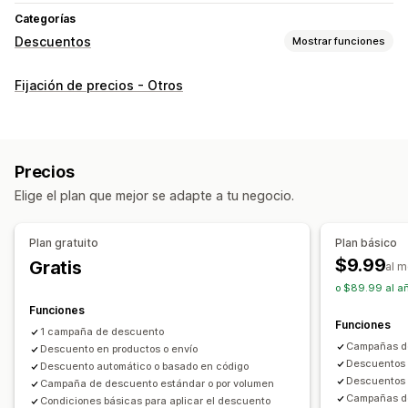
Categorías
Descuentos
Mostrar funciones
Tipos de descuentos
Fijación de precios - Otros
Códigos de descuento
Cupones
Precios por niveles
Descuentos por volumen
Descuentos globales
Descuentos porcentuales
Descuentos al por mayor
Precios
Precios de mayorista
Envío gratis
Elige el plan que mejor se adapte a tu negocio.
Descuentos en el carrito
Descuentos en la pantalla de pago
Regalos
Plan gratuito
Plan básico
Recompensas
Ofertas por tiempo limitado
$9.99
Gratis
al 
Descuentos por venta adicional
o $89.99 al a
Descuentos por venta cruzada
Precios dinámicos
Funciones
Descuentos personalizados
Funciones
1 campaña de descuento
Campañas de
Descuento en productos o envío
Gestión de descuentos
Descuentos 
Descuento automático o basado en código
Herramienta de edición
Edición masiva
Campañas
Descuentos 
Campaña de descuento estándar o por volumen
Campañas de
Activadores y reglas
Descuentos por pila
Condiciones básicas para aplicar el descuento