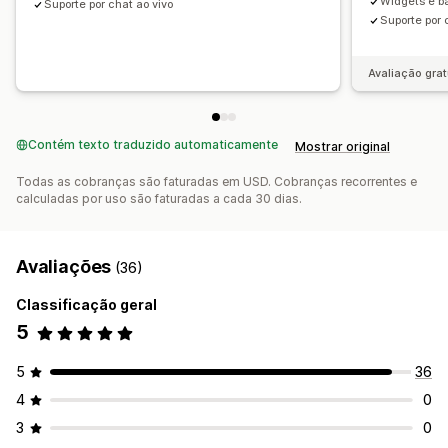
Widgets e b
Suporte por chat ao vivo
Suporte por 
Avaliação grat
Contém texto traduzido automaticamente
Mostrar original
Todas as cobranças são faturadas em USD. Cobranças recorrentes e
calculadas por uso são faturadas a cada 30 dias.
Avaliações
(36)
Classificação geral
5
5
36
4
0
3
0