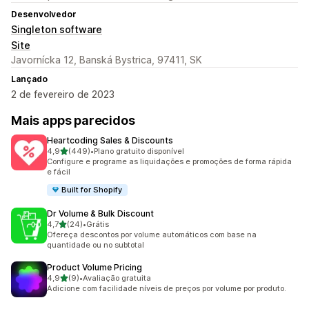
Desenvolvedor
Singleton software
Site
Javornícka 12, Banská Bystrica, 97411, SK
Lançado
2 de fevereiro de 2023
Mais apps parecidos
Heartcoding Sales & Discounts
de 5 estrelas
4,9
(449)
•
Plano gratuito disponível
449 avaliações ao todo
Configure e programe as liquidações e promoções de forma rápida
e fácil
Built for Shopify
Dr Volume & Bulk Discount
de 5 estrelas
4,7
(24)
•
Grátis
24 avaliações ao todo
Ofereça descontos por volume automáticos com base na
quantidade ou no subtotal
Product Volume Pricing
de 5 estrelas
4,9
(9)
•
Avaliação gratuita
9 avaliações ao todo
Adicione com facilidade níveis de preços por volume por produto.