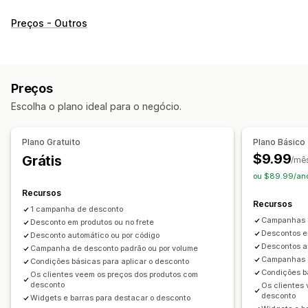
Tipos de descontos
Preços - Outros
Códigos de desconto
Cupons
Preços por nível
Descontos por volume
Descontos fixos
Descontos percentuais
Descontos em massa
Preços
Preços de atacado
Frete grátis
Descontos de carrinho
Escolha o plano ideal para o negócio.
Descontos no checkout
Presentes
Recompensas
Ofertas por tempo limitado
Descontos de upsell
Plano Gratuito
Plano Básico
Descontos de cross-sell
Preços dinâmicos
$9.99
Grátis
/mê
Descontos personalizados
ou $89.99/ano
Gerenciamento de descontos
Recursos
Recursos
Ferramenta de edição
Edição em massa
Campanhas
1 campanha de desconto
Campanhas d
Desconto em produtos ou no frete
Acionadores e regras
Agrupamento de descontos
Descontos e
Desconto automático ou por código
Automações
Definição de público-alvo
Marcação com tag
Descontos a
Campanha de desconto padrão ou por volume
Campanhas d
Condições básicas para aplicar o desconto
Condições b
Os clientes veem os preços dos produtos com
desconto
Os clientes
desconto
Widgets e barras para destacar o desconto