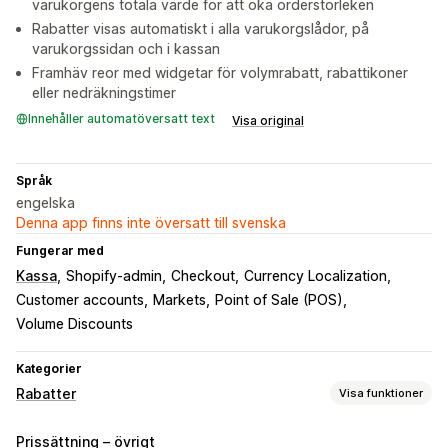
varukorgens totala värde för att öka orderstorleken
Rabatter visas automatiskt i alla varukorgslådor, på
varukorgssidan och i kassan
Framhäv reor med widgetar för volymrabatt, rabattikoner
eller nedräkningstimer
Innehåller automatöversatt text
Visa original
Språk
engelska
Denna app finns inte översatt till svenska
Fungerar med
Kassa
Shopify-admin
Checkout
Currency Localization
Customer accounts
Markets
Point of Sale (POS)
Volume Discounts
Kategorier
Rabatter
Visa funktioner
Rabattyper
Prissättning – övrigt