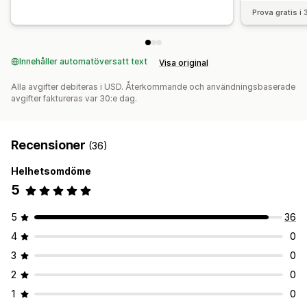
Prova gratis i
Innehåller automatöversatt text
Visa original
Alla avgifter debiteras i USD. Återkommande och användningsbaserade
avgifter faktureras var 30:e dag.
Recensioner
(36)
Helhetsomdöme
5
5
36
4
0
3
0
2
0
1
0