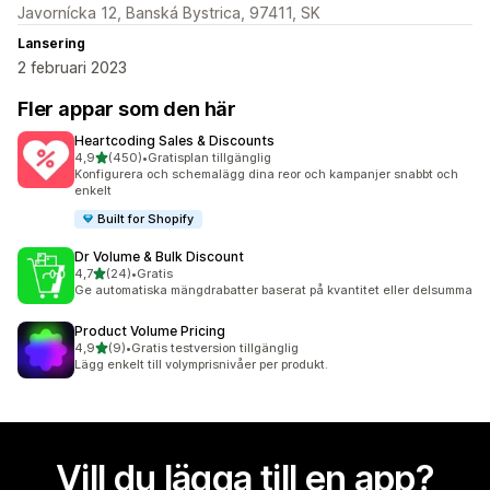
Javornícka 12, Banská Bystrica, 97411, SK
Lansering
2 februari 2023
Fler appar som den här
Heartcoding Sales & Discounts
av 5 stjärnor
4,9
(450)
•
Gratisplan tillgänglig
450 recensioner totalt
Konfigurera och schemalägg dina reor och kampanjer snabbt och
enkelt
Built for Shopify
Dr Volume & Bulk Discount
av 5 stjärnor
4,7
(24)
•
Gratis
24 recensioner totalt
Ge automatiska mängdrabatter baserat på kvantitet eller delsumma
Product Volume Pricing
av 5 stjärnor
4,9
(9)
•
Gratis testversion tillgänglig
9 recensioner totalt
Lägg enkelt till volymprisnivåer per produkt.
Vill du lägga till en app?