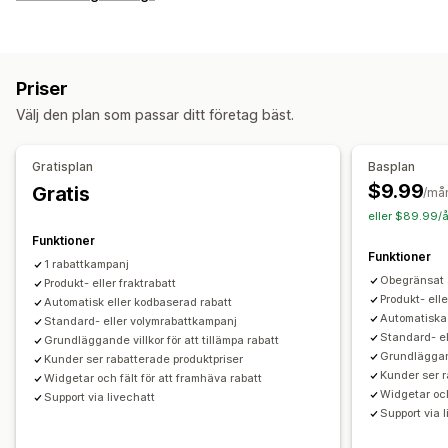
Rabattkoder
Kuponger
Kvantitetsbaserade priser
Volymrabatter
Rabattbelopp
Procentuella rabatter
Massrabatter
Grossistpriser
Fri frakt
Priser
Rabatter på hela varukorgen
Rabatter i kassan
Gåvor
Välj den plan som passar ditt företag bäst.
Belöningar
Tidsbegränsade erbjudanden
Merförsäljningsrabatter
Korsförsäljningsrabatter
Gratisplan
Basplan
Dynamisk prissättning
Anpassade rabatter
$9.99
Gratis
/må
Rabatthantering
eller $89.99/å
Redigeringsverktyg
Massredigering
Kampanjer
Funktioner
Funktioner
Utlösare och regler
Kombinerade rabatter
1 rabattkampanj
Obegränsat 
Produkt- eller fraktrabatt
Automatiseringar
Målinriktning
Taggning
Produkt- elle
Automatisk eller kodbaserad rabatt
Automatiska 
Standard- eller volymrabattkampanj
Standard- e
Grundläggande villkor för att tillämpa rabatt
Grundläggand
Kunder ser rabatterade produktpriser
Kunder ser r
Widgetar och fält för att framhäva rabatt
Widgetar och
Support via livechatt
Support via 