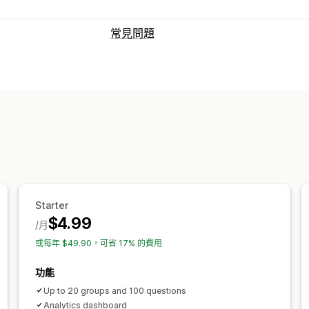
常見問題
編輯工具
HTML
Markdown
匯入和匯出
SEO
顯示選項
折疊式功能
分頁
自訂範本
常見問題頁
Starter
$4.99
/月
或每年 $49.90，可省 17% 的費用
功能
Up to 20 groups and 100 questions
Analytics dashboard