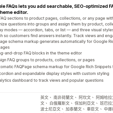
le FAQs lets you add searchable, SEO-optimized F
theme editor.
AQ sections to product pages, collections, or any page wit
ize questions into groups and assign them by product, coll
ay modes — accordion, tabs, or list — and three visual styl
h so customers find answers instantly. Track views and enga
ge schema markup generates automatically for Google Rich 
uages
g-and-drop FAQ blocks in the theme editor
ign FAQ groups to products, collections, or pages
tomatic FAQPage schema markup for Google Rich Snippets 
ordion and expandable display styles with custom styling
lytics dashboard to track views and popular questions
英文、 南非荷蘭文、 阿坎文、 阿姆哈拉
文、 白俄羅斯文、 保加利亞文、 班巴拉
波士尼亞文、 加泰蘭文、 車臣文、 中庫