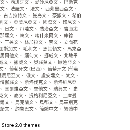
界文、 西班牙文、 愛沙尼亞文、 巴斯克
賓文、 法羅文、 法文、 西弗里西亞文、
 古吉拉特文、 曼島文、 豪撒文、 希伯
利文、 亞美尼亞文、 國際文、 印尼文、
、 日文、 爪哇文、 喬治亞文、 吉庫尤
坎那達文、 韓文、 喀什米爾文、 庫德
、 干達文、 林加拉文、 寮文、 立陶宛
加斯加文、 毛利文、 馬其頓文、 馬來亞
 馬爾他文、 緬甸文、 挪威文、 北地畢
威文、 挪威文、 奧羅莫文、 歐迪亞文、
、 葡萄牙文 (巴西)、 葡萄牙文 (葡萄
羅馬尼亞文、 俄文、 盧安達文、 梵文、
 僧伽羅文、 斯洛伐克文、 斯洛維尼亞
、 塞爾維亞文、 巽他文、 瑞典文、 史
克文、 泰文、 提格利尼亞文、 土庫曼
吾爾文、 烏克蘭文、 烏都文、 烏茲別克
第緒文、 約魯巴文、 簡體中文、 繁體中
e Store 2.0 themes