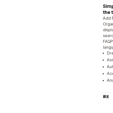
Simp
the 
Add F
Organ
displ
searc
FAQPa
lang
Dra
Ass
Au
Acc
Ana
語言