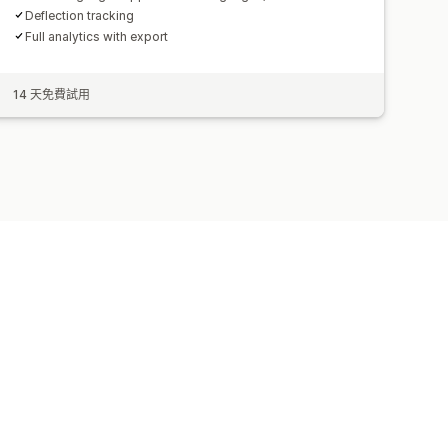
Deflection tracking
Full analytics with export
14 天免費試用