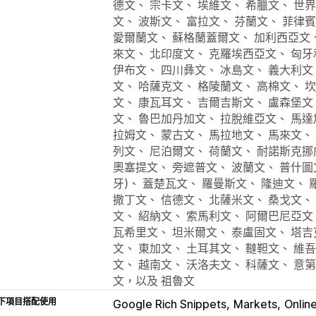
德文、 宗卡文、 埃維文、 希臘文、 世
文、 波斯文、 富拉文、 芬蘭文、 菲律
愛爾蘭文、 蘇格蘭蓋爾文、 加利西亞文、
來文、 北印度文、 克羅埃西亞文、 匈牙
伊布文、 四川彝文、 冰島文、 義大利文
文、 哈薩克文、 格陵蘭文、 高棉文、 
文、 康瓦耳文、 吉爾吉斯文、 盧森堡文
文、 魯巴加丹加文、 拉脫維亞文、 馬達
拉姆文、 蒙古文、 馬拉地文、 馬來文、
列文、 尼泊爾文、 荷蘭文、 耐諾斯克挪
奧塞提文、 旁遮普文、 波蘭文、 普什圖文
牙)、 蓋楚瓦文、 羅曼斯文、 隆迪文、 
撒丁文、 信德文、 北薩米文、 桑戈文、
文、 紹納文、 索馬利文、 阿爾巴尼亞文
瓦希里文、 坦米爾文、 泰盧固文、 塔吉
文、 東加文、 土耳其文、 韃靼文、 維
文、 越南文、 沃洛夫文、 科薩文、 意
文，以及 祖魯文
下項目搭配使用
Google Rich Snippets
Markets
Onlin