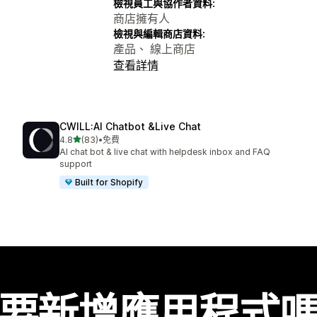
檢視員工與協作者資料:
商店擁有人
檢視與編輯商店資料:
產品、 線上商店
查看詳情
CWILL:AI Chatbot &Live Chat
滿分 5 顆星
4.8
(83)
•
免費
共有 83 則評價
AI chat bot & live chat with helpdesk inbox and FAQ
support
Built for Shopify
要新增應用程式