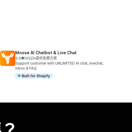
Moose AI Chatbot & Live Chat
滿分 5 顆星
5.0
(452)
•
提供免費方案
共有 452 則評價
Support customer with UNLIMITED AI chat, livechat,
inbox & FAQ
Built for Shopify
嗎？