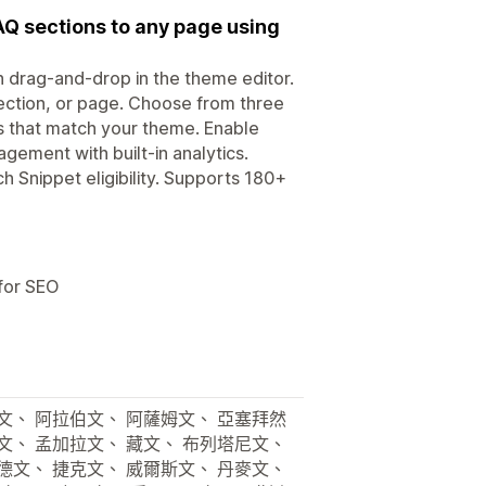
AQ sections to any page using
h drag-and-drop in the theme editor.
ection, or page. Choose from three
es that match your theme. Enable
gement with built-in analytics.
Snippet eligibility. Supports 180+
for SEO
文、 阿拉伯文、 阿薩姆文、 亞塞拜然
文、 孟加拉文、 藏文、 布列塔尼文、
德文、 捷克文、 威爾斯文、 丹麥文、