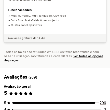
minimum amount is $7 per month.
Feeds para direcionamentos específicos
Assistência ao inventário
Gestão de GTIN
Funcionalidades
Otimização de feeds
Vários formatos
Multi currency, Multi language, CSV feed
Data from: Metafields & metaobjects
Custom label optimizers
Avaliação gratuita de 14 dia
Todas as taxas são faturadas em USD. As taxas recorrentes e com
base na utilização são faturadas a cada 30 dias.
Ver todas as opções
de preços
Avaliações
(209)
Avaliação geral
5
5
206
4
3