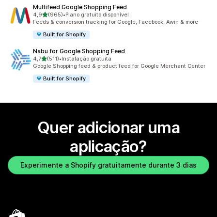
Multifeed Google Shopping Feed
de 5 estrelas
4,9
(965)
•
Plano gratuito disponível
965 total de avaliações
Feeds & conversion tracking for Google, Facebook, Awin & more
Built for Shopify
Nabu for Google Shopping Feed
de 5 estrelas
4,7
(511)
•
Instalação gratuita
511 total de avaliações
Google Shopping feed & product feed for Google Merchant Center
Built for Shopify
Quer adicionar uma
aplicação?
Experimente a Shopify gratuitamente durante 3 dias