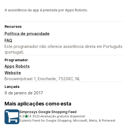
A assistência da app é prestada por Apps Robots.
Recursos
Política de privacidade
FAQ
Este programador não oferece assistência direta em Português
(portugal).
Programador
Apps Robots
Website
Brouwerijstraat 1, Enschede, 7523XC, NL
Lançada
9 de janeiro de 2017
Mais aplicações como esta
Simprosys Google Shopping Feed
de 5 estrelas
4,9
(4.352)
•
Avaliação gratuita disponível
4352 total de avaliações
Submits Feed for Google Shopping, Microsoft, Meta, & Pinterest