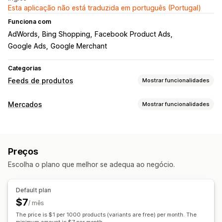
Esta aplicação não está traduzida em português (Portugal)
Funciona com
AdWords
Bing Shopping
Facebook Product Ads
Google Ads
Google Merchant
Categorias
Feeds de produtos
Mostrar funcionalidades
Personalização de feeds
Mercados
Mostrar funcionalidades
Filtragem de atributos
Mapeamento de atributos
Gestão de listagens
Metacampos
Etiquetas personalizadas
Inventário local
Automatização de feeds
Feeds de produtos
Feeds localizados
Várias moedas
Multilingue
Preços
Sincronização de produtos
Seleção de produtos
Sincronização de variantes
Direcionamento de coleções
Escolha o plano que melhor se adequa ao negócio.
Moeda local
Carregamento em lote
Gestão de feeds
Sincronização de produtos
Edição em lote
Default plan
Atualização da loja
Sincronização programada
$7
/ mês
Seleção de produtos
The price is $1 per 1000 products (variants are free) per month. The