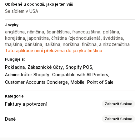
Oblíbené u obchodů, jako je ten váš
Se sídlem v USA
Jazyky
angličtina, němčina, španělština, francouzština, polština,
korejština, japonština, čínština (zjednodušená), švédština,
thajština, dánština, italština, norština, finština, a nizozemština
Tato aplikace není přeložena do jazyka čeština
Funguje s:
Pokladna
Zákaznické účty
Shopify POS
Administrátor Shopify
Compatible with All Printers
Customer Accounts Concierge
Mobile
Point of Sale
Kategorie
Faktury a potvrzení
Zobrazit funkce
Typy dokumentů
Daně
Zobrazit funkce
Faktury
Účtenky
Dobropisy
Cenové nabídky
Sledování odpovědnosti
Návrhy objednávek
Potvrzení objednávek
Dodací listy