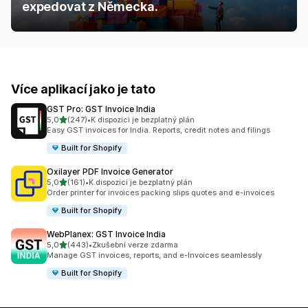
expedovat z Německa.
Více aplikací jako je tato
GST Pro: GST Invoice India
z 5 hvězd
5,0
(247)
•
K dispozici je bezplatný plán
Celkový počet recenzí: 247
Easy GST invoices for India. Reports, credit notes and filings
Built for Shopify
Oxilayer PDF Invoice Generator
z 5 hvězd
5,0
(161)
•
K dispozici je bezplatný plán
Celkový počet recenzí: 161
Order printer for invoices packing slips quotes and e-invoices
Built for Shopify
WebPlanex: GST Invoice India
z 5 hvězd
5,0
(443)
•
Zkušební verze zdarma
Celkový počet recenzí: 443
Manage GST invoices, reports, and e-Invoices seamlessly
Built for Shopify