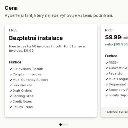
Faktury s DPH
Vlastní faktury
Vlastní dokumenty
Přepravní listy
Vracení peněz
Cena
Vracení zboží
Výpočet daně
Vyberte si tarif, který nejlépe vyhovuje vašemu podnikání.
Daňové sazby
Řízení osvobození
Správa sazeb
Více měn
Přizpůsobení
Barva a písmo
Prosazování značky
Pole
Čísla faktur
Vykazování a evidence
FREE
PRO
E-mail odesílatele
Výpočet daní
Šablony
Čárové kódy
$9.99
Bezplatná instalace
Evidence ve více státech
Evidence SST
/ mě
Loga
Více měn
Více jazyků
nebo $99.90/r
Místní daňová přiznání
Export dat
Free to use for 50 invoices / month. For 51 or more
invoices, $9.99.
Správa souborů
Funkce
Hromadné stahování
Pojmenování souborů
Funkce
FREE+
Automatizace e-mailů
Generování PDF
Tisk a export
Automatic & 
50 Invoices / Month
Receipts
Compliant Invoices
Zabezpečení dat
Postupné číslování
Multi Langu
Multi Currency Support
Sequential 
Bulk Process
Secondary 
Draft Orders
Priority Supp
Packing Slips
Credit Notes
Return Forms
14denní zkuše