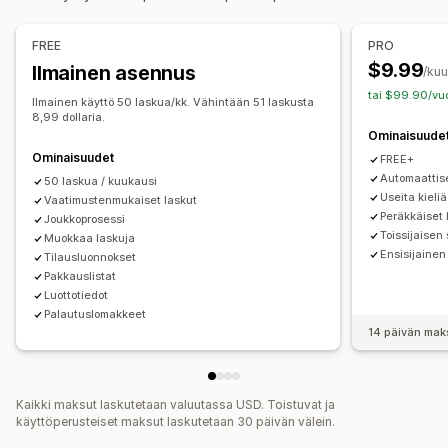
Verokannat
Verovähennysten hallinnointi
Mukautukset
Hintojen hallinnointi
Monta valuuttaa
Väri ja fontti
Brändäys
Kentät
Laskujen numerot
FREE
PRO
Myyjän sähköposti
Verojen laskeminen
Mallit
Viivakoodit
$9.99
Ilmainen asennus
Raportointi ja arkistointi
/ku
Logot
Monta valuuttaa
Monikielisyys
tai $99.90/vuo
Usean osavaltion arkistointi
SST-arkistointi
Ilmainen käyttö 50 laskua/kk. Vähintään 51 laskusta
8,99 dollaria.
Paikalliset veroilmoitukset
Tietojen vienti
Tiedostojen hallinnointi
Ominaisuude
Joukkolataus
Tiedoston nimeäminen
Ominaisuudet
FREE+
Sähköpostien automaatio
PDF-generointi
Automaattise
50 laskua / kuukausi
Useita kieliä
Vaatimustenmukaiset laskut
Tulostus ja vienti
Tietoturva
Peräkkäinen numerointi
Peräkkäiset
Joukkoprosessi
Toissijaisen 
Muokkaa laskuja
Ensisijainen
Tilausluonnokset
Pakkauslistat
Luottotiedot
Palautuslomakkeet
14 päivän mak
Kaikki maksut laskutetaan valuutassa USD. Toistuvat ja
käyttöperusteiset maksut laskutetaan 30 päivän välein.