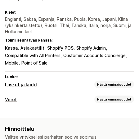
Kielet
Englanti, Saksa, Espanja, Ranska, Puola, Korea, Japani, Kiina
(yksinkertaistettu), Ruotsi, Thai, Tanska, Italia, norja, Suomi, ja
Hollannin kieli
Toimii seuraavan kanssa:
Kassa
Asiakastilit
Shopify POS
Shopify Admin
Compatible with All Printers
Customer Accounts Concierge
Mobile
Point of Sale
Luokat
Laskut ja kuitit
Näytä ominaisuudet
Asiakirjatyypit
Verot
Näytä ominaisuudet
Laskut
Kuitit
Hyvitysilmoitukset
Tarjoukset
Vastuiden seuranta
Tilausluonnokset
Tilausvahvistukset
ALV-laskut
Mukautetut laskut
Toimitusilmoitukset
Tulliasiakirjat
Pakkausluettelot
Hinnoittelu
Hyvitykset
Palautukset
Verolaskelma
Valitse yrityksellesi parhaiten sopiva sopimus.