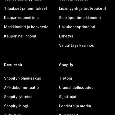
Tilaukset ja toimitukset
Lisämyynti ja tuotepaketit
Kaupan suunnittelu
Sähköpostimarkkinointi
Markkinointi ja konversio
Hakukoneoptimointi
Kaupan hallinnointi
Lähetys
Valuutta ja käännös
Resurssit
Shopify
Shopifyn ohjekeskus
Tietoja
API-dokumentaatio
Uramahdollisuudet
Shopify-yhteisö
Sijoittajat
Shopify-blogi
Lehdistö ja media