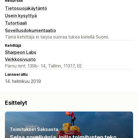
Resurssit
Tietosuojakäytäntö
Usein kysyttyä
Tutortiaali
Sovellusdokumentaatio
Tämä kehittäjä ei tarjoa suoraa tukea kielellä Suomi.
Kehittäjä
Sharpeon Labs
Verkkosivusto
Pärnu mnt. 139b- 14, Tallinn, 11317, EE
Lanseerattu
14. helmikuu 2019
Esittelyt
Toimitukset Saksasta
Selaa sovelluksia, joilla toimitusten teko