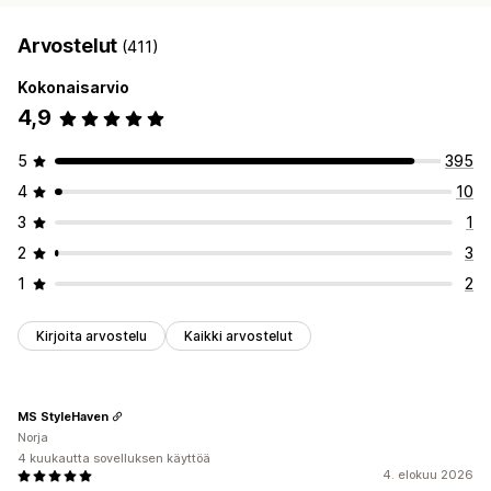
Arvostelut
(411)
Kokonaisarvio
4,9
5
395
4
10
3
1
2
3
1
2
Kirjoita arvostelu
Kaikki arvostelut
MS StyleHaven
Norja
4 kuukautta sovelluksen käyttöä
4. elokuu 2026