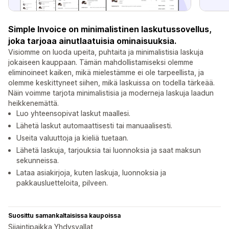
Simple Invoice on minimalistinen laskutussovellus,
joka tarjoaa ainutlaatuisia ominaisuuksia.
Visiomme on luoda upeita, puhtaita ja minimalistisia laskuja
jokaiseen kauppaan. Tämän mahdollistamiseksi olemme
eliminoineet kaiken, mikä mielestämme ei ole tarpeellista, ja
olemme keskittyneet siihen, mikä laskuissa on todella tärkeää.
Näin voimme tarjota minimalistisia ja moderneja laskuja laadun
heikkenemättä.
Luo yhteensopivat laskut maallesi.
Lähetä laskut automaattisesti tai manuaalisesti.
Useita valuuttoja ja kieliä tuetaan.
Lähetä laskuja, tarjouksia tai luonnoksia ja saat maksun
sekunneissa.
Lataa asiakirjoja, kuten laskuja, luonnoksia ja
pakkausluetteloita, pilveen.
Suosittu samankaltaisissa kaupoissa
Sijaintipaikka Yhdysvallat