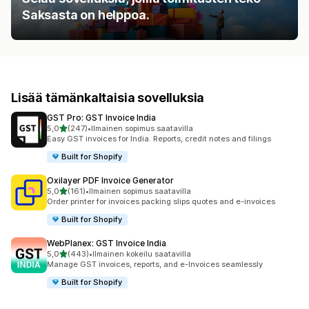
Saksasta on helppoa.
Lisää tämänkaltaisia sovelluksia
GST Pro: GST Invoice India
/ 5 tähteä
5,0
(247)
•
Ilmainen sopimus saatavilla
247 arvostelua yhteensä
Easy GST invoices for India. Reports, credit notes and filings
Built for Shopify
Oxilayer PDF Invoice Generator
/ 5 tähteä
5,0
(161)
•
Ilmainen sopimus saatavilla
161 arvostelua yhteensä
Order printer for invoices packing slips quotes and e-invoices
Built for Shopify
WebPlanex: GST Invoice India
/ 5 tähteä
5,0
(443)
•
Ilmainen kokeilu saatavilla
443 arvostelua yhteensä
Manage GST invoices, reports, and e-Invoices seamlessly
Built for Shopify