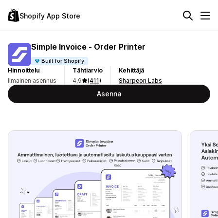
Shopify App Store
Simple Invoice ‑ Order Printer
Built for Shopify
Hinnoittelu
Tähtiarvio
Kehittäjä
Ilmainen asennus
4,9
(411)
Sharpeon Labs
Asenna