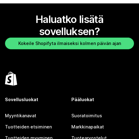
Haluatko lisätä
sovelluksen?
Kokeile Shopifyta ilmaiseksi kolmen päivän ajan
Sovellusluokat
Pääluokat
Myyntikanavat
Suoratoimitus
Tuotteiden etsiminen
Markkinapaikat
Tuotteiden myyminen
Tuotearvostelut