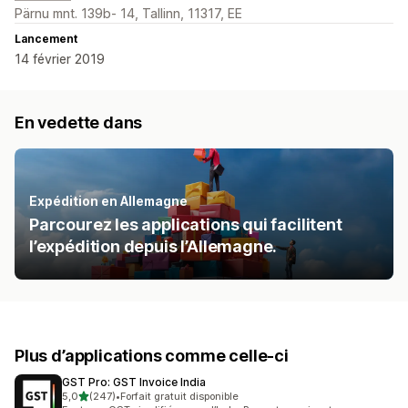
Pärnu mnt. 139b- 14, Tallinn, 11317, EE
Lancement
14 février 2019
En vedette dans
Expédition en Allemagne
Parcourez les applications qui facilitent
l’expédition depuis l’Allemagne.
Plus d’applications comme celle-ci
GST Pro: GST Invoice India
étoile(s) sur 5
5,0
(247)
•
Forfait gratuit disponible
247 avis au total