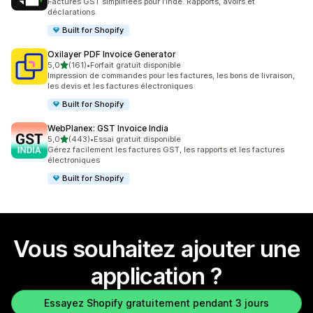
Factures GST simplifiées pour l’Inde. Rapports, avoirs et
déclarations.
Built for Shopify
Oxilayer PDF Invoice Generator
étoile(s) sur 5
5,0
(161)
•
Forfait gratuit disponible
161 avis au total
Impression de commandes pour les factures, les bons de livraison,
les devis et les factures électroniques
Built for Shopify
WebPlanex: GST Invoice India
étoile(s) sur 5
5,0
(443)
•
Essai gratuit disponible
443 avis au total
Gérez facilement les factures GST, les rapports et les factures
électroniques
Built for Shopify
Vous souhaitez ajouter une
application ?
Essayez Shopify gratuitement pendant 3 jours