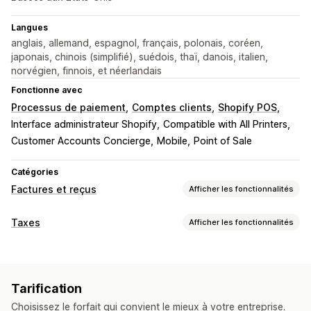
Langues
anglais, allemand, espagnol, français, polonais, coréen,
japonais, chinois (simplifié), suédois, thaï, danois, italien,
norvégien, finnois, et néerlandais
Fonctionne avec
Processus de paiement
Comptes clients
Shopify POS
Interface administrateur Shopify
Compatible with All Printers
Customer Accounts Concierge
Mobile
Point of Sale
Catégories
Factures et reçus
Afficher les fonctionnalités
Types de document
Taxes
Afficher les fonctionnalités
Factures
Reçus
Notes de crédit
Devis
Suivi du passif
Commandes provisoires
Confirmations de commandes
Factures avec TVA
Factures clients
Notes de livraison
Documents personnalisés
Tarification
Bordereaux d’expédition
Remboursements
Retours
Calcul des taxes
Choisissez le forfait qui convient le mieux à votre entreprise.