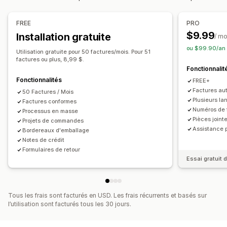
Taux de taxation
Gestion de l’exonération
Personnalisation
Gestion des taux
Devises multiples
Couleur et police
Image de marque
Champs
FREE
PRO
Numéros de facture
Adresse e-mail de contact
$9.99
Installation gratuite
Rapports et déclarations
/ mo
Calcul des taxes
Modèles
Codes-barres
Logos
ou $99.90/an 
Déclarations multi-états
Déclarations SST
Utilisation gratuite pour 50 factures/mois. Pour 51
Devises multiples
Multilingue
factures ou plus, 8,99 $.
Remboursements des taxes locales
Fonctionnalit
Exportation des données
Gestion de fichiers
Fonctionnalités
FREE+
Téléchargement groupé
Dénomination des fichiers
Factures aut
50 Factures / Mois
Plusieurs la
Factures conformes
Automatisation des e-mails
Génération de PDF
Numéros de 
Processus en masse
Impression et exportation
Sécurité des données
Pièces joint
Projets de commandes
Assistance p
Numérotation séquentielle
Bordereaux d'emballage
Notes de crédit
Formulaires de retour
Essai gratuit d
Tous les frais sont facturés en USD. Les frais récurrents et basés sur
l’utilisation sont facturés tous les 30 jours.