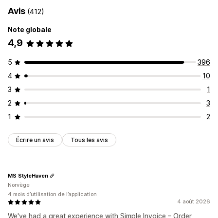
Avis
(412)
Note globale
4,9
5
396
4
10
3
1
2
3
1
2
Écrire un avis
Tous les avis
MS StyleHaven
Norvège
4 mois d’utilisation de l’application
4 août 2026
We've had a great experience with Simple Invoice – Order