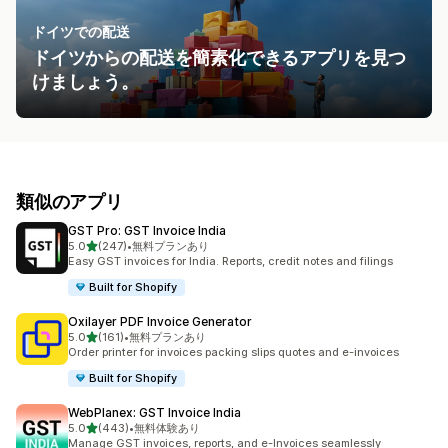
ドイツでの配送
ドイツからの配送を簡素化できるアプリを見つ
けましょう。
類似のアプリ
GST Pro: GST Invoice India
5つ星中
5.0
(247)
•
無料プランあり
合計レビュー数：247件
Easy GST invoices for India. Reports, credit notes and filings
Built for Shopify
Oxilayer PDF Invoice Generator
5つ星中
5.0
(161)
•
無料プランあり
合計レビュー数：161件
Order printer for invoices packing slips quotes and e-invoices
Built for Shopify
WebPlanex: GST Invoice India
5つ星中
5.0
(443)
•
無料体験あり
合計レビュー数：443件
Manage GST invoices, reports, and e-Invoices seamlessly