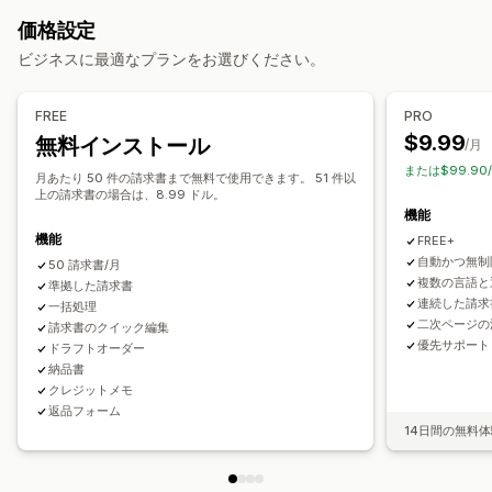
VAT請求書
カスタム請求書
カスタマイズ
価格設定
税計算
色とフォント
ブランディング
フィールド
請求書番号
ビジネスに最適なプランをお選びください。
税率
免税管理
税率管理
複数通貨
差出人メールアドレス
税計算
テンプレート
バーコード
ロゴ
複数通貨
複数言語
レポートと申告
FREE
PRO
$9.99
無料インストール
複数都道府県/州への申告
SST申告
地方税申告書
/月
ファイル管理
または$99.90
データのエクスポート
一括ダウンロード
ファイル名の指定
メールオートメーション
月あたり 50 件の請求書まで無料で使用できます。 51 件以
上の請求書の場合は、8.99 ドル。
PDF生成
印刷とエクスポート
データセキュリティ
連番付け
機能
機能
FREE+
自動かつ無制
50 請求書/月
複数の言語と
準拠した請求書
連続した請求
一括処理
二次ページの
請求書のクイック編集
優先サポート
ドラフトオーダー
納品書
クレジットメモ
返品フォーム
14日間の無料