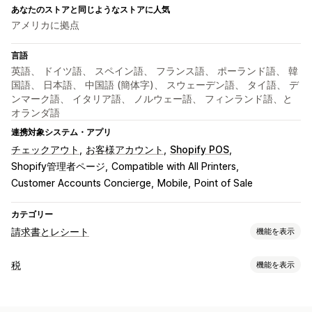
あなたのストアと同じようなストアに人気
アメリカに拠点
言語
英語、 ドイツ語、 スペイン語、 フランス語、 ポーランド語、 韓
国語、 日本語、 中国語 (簡体字)、 スウェーデン語、 タイ語、 デ
ンマーク語、 イタリア語、 ノルウェー語、 フィンランド語、と
オランダ語
連携対象システム・アプリ
チェックアウト
お客様アカウント
Shopify POS
Shopify管理者ページ
Compatible with All Printers
Customer Accounts Concierge
Mobile
Point of Sale
カテゴリー
請求書とレシート
機能を表示
ドキュメントタイプ
税
機能を表示
請求書
領収書
クレジット通知書
見積
下書き注文
注文の確認
負債追跡
配達受領書
カスタムドキュメント
明細表
返金
返品