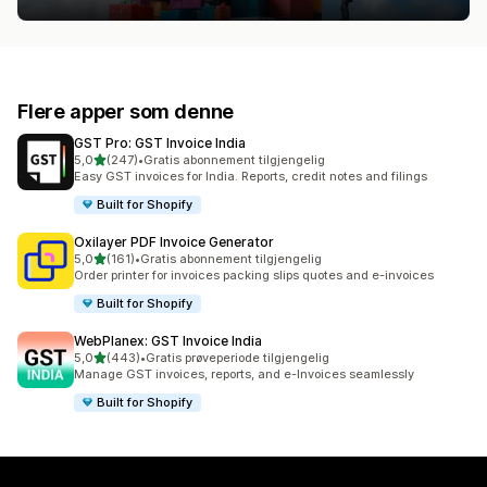
Flere apper som denne
GST Pro: GST Invoice India
av 5 stjerner
5,0
(247)
•
Gratis abonnement tilgjengelig
Totalt 247 omtaler
Easy GST invoices for India. Reports, credit notes and filings
Built for Shopify
Oxilayer PDF Invoice Generator
av 5 stjerner
5,0
(161)
•
Gratis abonnement tilgjengelig
Totalt 161 omtaler
Order printer for invoices packing slips quotes and e-invoices
Built for Shopify
WebPlanex: GST Invoice India
av 5 stjerner
5,0
(443)
•
Gratis prøveperiode tilgjengelig
Totalt 443 omtaler
Manage GST invoices, reports, and e-Invoices seamlessly
Built for Shopify