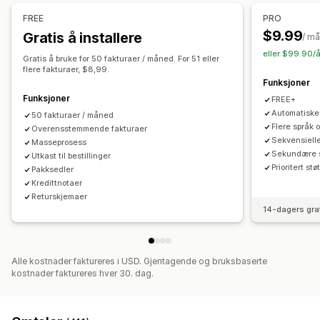
Administrasjon av satser
Multivaluta
Farge og skrifttype
Merkevarebygging
Felt
FREE
PRO
Fakturanummer
Avsender-e-post
Avgiftsberegning
Maler
$9.99
Gratis å installere
Rapportering og innsending
/ m
Strekkoder
Logoer
Multivaluta
Flere språk
eller $99.90/å
Innrapportering i flere stater
SST-innrapportering
Gratis å bruke for 50 fakturaer / måned. For 51 eller
flere fakturaer, $8,99.
Lokal skatterapportering
Dataeksport
Filadministrasjon
Funksjoner
Massenedlasting
Filnavn
E-postautomasjon
Funksjoner
FREE+
PDF-generering
Trykk og eksporter
Datasikkerhet
Automatiske
50 fakturaer / måned
Flere språk 
Overensstemmende fakturaer
Sekvensiell nummerering
Sekvensiell
Masseprosess
Sekundære 
Utkast til bestillinger
Prioritert støt
Pakksedler
Kredittnotaer
Returskjemaer
14-dagers gra
Alle kostnader faktureres i USD. Gjentagende og bruksbaserte
kostnader faktureres hver 30. dag.