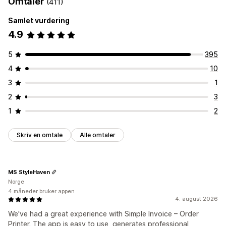
Omtaler
(411)
Samlet vurdering
4.9
5
395
4
10
3
1
2
3
1
2
Skriv en omtale
Alle omtaler
MS StyleHaven
Norge
4 måneder bruker appen
4. august 2026
We've had a great experience with Simple Invoice – Order
Printer. The app is easy to use, generates professional