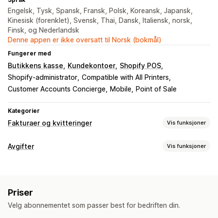
Engelsk, Tysk, Spansk, Fransk, Polsk, Koreansk, Japansk,
Kinesisk (forenklet), Svensk, Thai, Dansk, Italiensk, norsk,
Finsk, og Nederlandsk
Denne appen er ikke oversatt til Norsk (bokmål)
Fungerer med
Butikkens kasse
Kundekontoer
Shopify POS
Shopify-administrator
Compatible with All Printers
Customer Accounts Concierge
Mobile
Point of Sale
Kategorier
Fakturaer og kvitteringer
Vis funksjoner
Dokumenttyper
Avgifter
Vis funksjoner
Fakturaer
Kvitteringer
Kredittnotaer
Tilbud
Ansvarssporing
Utkastbestillinger
Bestillingsbekreftelser
MVA-fakturaer
Tollfakturaer
Leveringsmerknader
Tilpassede dokumenter
Følgesedler
Priser
Refusjoner
Returer
Skatteberegning
Velg abonnementet som passer best for bedriften din.
Skattesatser
Administrasjon av unntak
Tilpasning