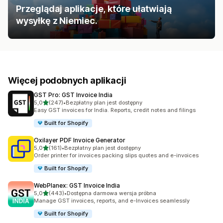
Przeglądaj aplikacje, które ułatwiają
wysyłkę z Niemiec.
Więcej podobnych aplikacji
GST Pro: GST Invoice India
na 5 gwiazdek
5,0
(247)
•
Bezpłatny plan jest dostępny
Łączna liczba recenzji: 247
Easy GST invoices for India. Reports, credit notes and filings
Built for Shopify
Oxilayer PDF Invoice Generator
na 5 gwiazdek
5,0
(161)
•
Bezpłatny plan jest dostępny
Łączna liczba recenzji: 161
Order printer for invoices packing slips quotes and e-invoices
Built for Shopify
WebPlanex: GST Invoice India
na 5 gwiazdek
5,0
(443)
•
Dostępna darmowa wersja próbna
Łączna liczba recenzji: 443
Manage GST invoices, reports, and e-Invoices seamlessly
Built for Shopify