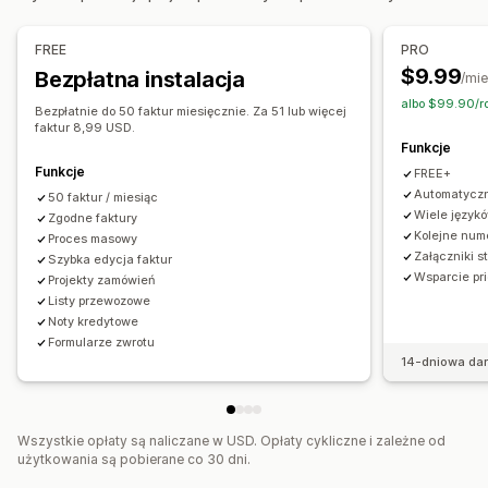
Stawki podatku
Zarządzanie wyjątkami
Dostosowanie
Zarządzanie stawkami
Wiele walut
Kolor i czcionka
Branding
Pola
Numery faktur
FREE
PRO
Adres e-mail nadawcy
Obliczanie podatku
Wzorce
$9.99
Bezpłatna instalacja
Raportowanie i dokumentowanie
/mie
Kody kreskowe
Logo
Wielowalutowe
Wielojęzyczne
albo $99.90/r
Dokumentowanie w wielu stanach
Bezpłatnie do 50 faktur miesięcznie. Za 51 lub więcej
faktur 8,99 USD.
Uzupełnianie formularzy podatkowych dotyczących
Zarządzanie plikami
Funkcje
sprzedaży
Pobieranie zbiorcze
Nazwy plików
Automatyzacja e-maili
Funkcje
FREE+
Zwroty podatków lokalnych
Eksport danych
Generowanie plików PDF
Drukowanie i eksport
Automatyczn
50 faktur / miesiąc
Wiele językó
Zgodne faktury
Bezpieczeństwo danych
Numeracja porządkowa
Kolejne nume
Proces masowy
Załączniki s
Szybka edycja faktur
Wsparcie pr
Projekty zamówień
Listy przewozowe
Noty kredytowe
Formularze zwrotu
14-dniowa da
Wszystkie opłaty są naliczane w USD. Opłaty cykliczne i zależne od
użytkowania są pobierane co 30 dni.