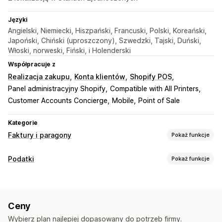
Języki
Angielski, Niemiecki, Hiszpański, Francuski, Polski, Koreański,
Japoński, Chiński (uproszczony), Szwedzki, Tajski, Duński,
Włoski, norweski, Fiński, i Holenderski
Współpracuje z
Realizacja zakupu
Konta klientów
Shopify POS
Panel administracyjny Shopify
Compatible with All Printers
Customer Accounts Concierge
Mobile
Point of Sale
Kategorie
Faktury i paragony
Pokaż funkcje
Typy dokumentów
Podatki
Pokaż funkcje
Faktury
Paragony
Noty uznaniowe
Oferty cenowe
Śledzenie obciążeń
Wersje robocze zamówienia
Potwierdzenia zamówienia
Faktury VAT
Niestandardowe faktury
Specyfikacje wysyłkowe
Dokumenty celne
Ceny
Specyfikacja towarów
Zwroty kosztów
Zwroty
Obliczanie podatku
Wybierz plan najlepiej dopasowany do potrzeb firmy.