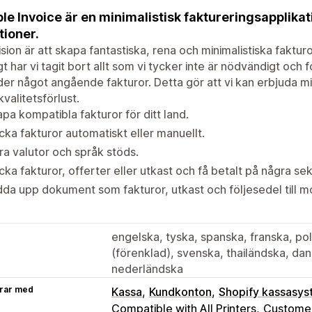
le Invoice är en minimalistisk faktureringsapplika
tioner.
ision är att skapa fantastiska, rena och minimalistiska fakturo
gt har vi tagit bort allt som vi tycker inte är nödvändigt oc
er något angående fakturor. Detta gör att vi kan erbjuda m
kvalitetsförlust.
pa kompatibla fakturor för ditt land.
cka fakturor automatiskt eller manuellt.
ra valutor och språk stöds.
cka fakturor, offerter eller utkast och få betalt på några se
da upp dokument som fakturor, utkast och följesedel till m
engelska, tyska, spanska, franska, po
(förenklad), svenska, thailändska, dans
nederländska
rar med
Kassa
Kundkonton
Shopify kassasy
Compatible with All Printers
Customer