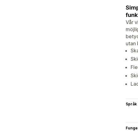
Simp
funk
Vår v
möjli
betyd
utan 
Ska
Ski
Fle
Ski
Lad
Språk
Funge