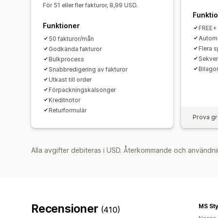
För 51 eller fler fakturor, 8,99 USD.
Funkti
Funktioner
FREE+
Automa
50 fakturor/mån
Flera 
Godkända fakturor
Sekven
Bulkprocess
Bilago
Snabbredigering av fakturor
Utkast till order
Förpackningskalsonger
Kreditnotor
Returformulär
Prova gr
Alla avgifter debiteras i USD. Återkommande och användni
Recensioner
MS St
(410)