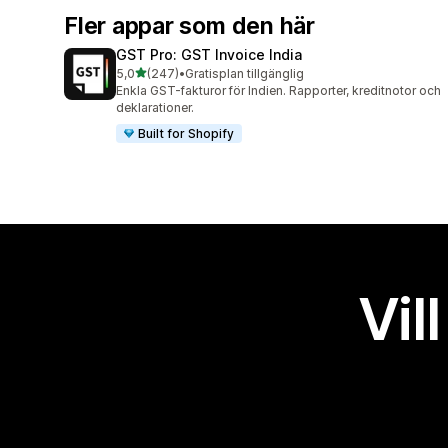
Fler appar som den här
GST Pro: GST Invoice India
av 5 stjärnor
5,0
(247)
•
Gratisplan tillgänglig
247 recensioner totalt
Enkla GST-fakturor för Indien. Rapporter, kreditnotor och
deklarationer.
Built for Shopify
Vil