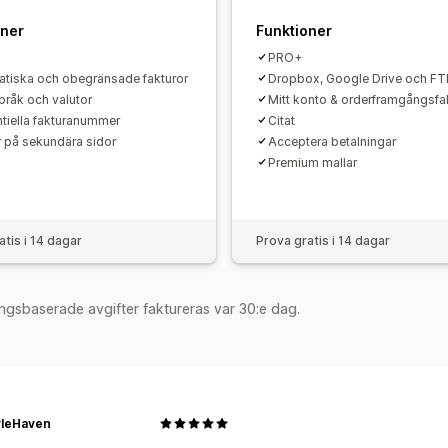
Sekventiell numrering
oner
Funktioner
PRO+
tiska och obegränsade fakturor
Dropbox, Google Drive och FT
språk och valutor
Mitt konto & orderframgångsfa
tiella fakturanummer
Citat
r på sekundära sidor
Acceptera betalningar
Premium mallar
atis i 14 dagar
Prova gratis i 14 dagar
ngsbaserade avgifter faktureras var 30:e dag.
yleHaven