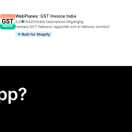
WebPlanex: GST Invoice India
av 5 stjärnor
5,0
(442)
•
Gratis testversion tillgänglig
442 recensioner totalt
Hantera GST-fakturor, rapporter och e-fakturor sömlöst
Built for Shopify
app?