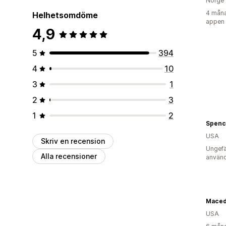
Norge
4 måna
Helhetsomdöme
appen
4,9
5
394
4
10
3
1
2
3
1
2
Spenc
USA
Skriv en recension
Ungefä
Alla recensioner
använd
Maced
USA