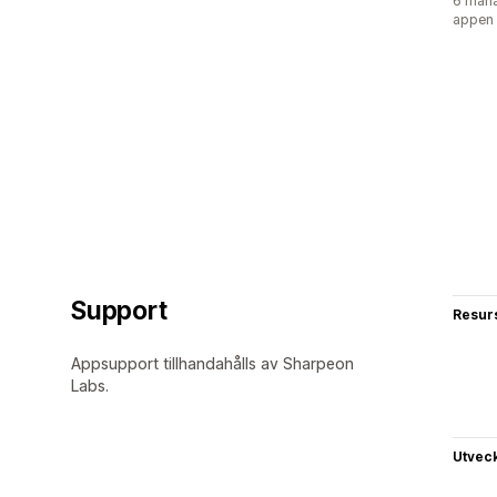
6 måna
appen
Support
Resur
Appsupport tillhandahålls av Sharpeon
Labs.
Utvec