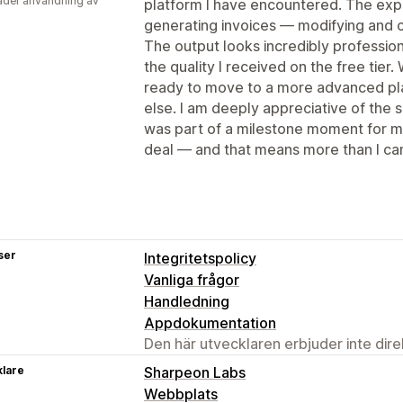
der användning av
platform I have encountered. The exper
generating invoices — modifying and c
The output looks incredibly professio
the quality I received on the free tie
ready to move to a more advanced pla
else. I am deeply appreciative of the 
was part of a milestone moment for m
deal — and that means more than I ca
ser
Integritetspolicy
Vanliga frågor
Handledning
Appdokumentation
Den här utvecklaren erbjuder inte dir
klare
Sharpeon Labs
Webbplats