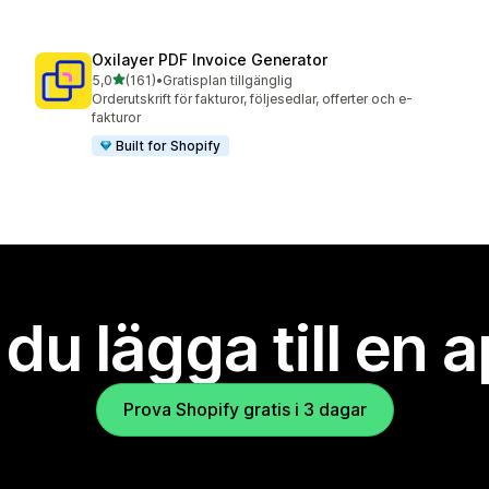
Oxilayer PDF Invoice Generator
av 5 stjärnor
5,0
(161)
•
Gratisplan tillgänglig
161 recensioner totalt
Orderutskrift för fakturor, följesedlar, offerter och e-
fakturor
Built for Shopify
l du lägga till en 
Prova Shopify gratis i 3 dagar