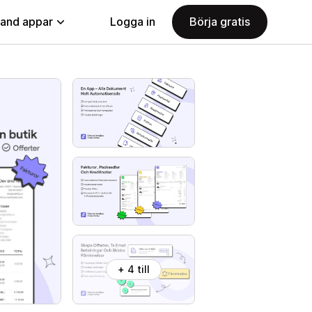
land appar
Logga in
Börja gratis
+ 4 till