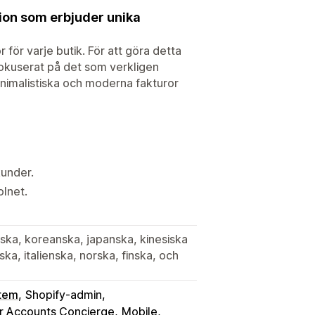
tion som erbjuder unika
r för varje butik. För att göra detta
h fokuserat på det som verkligen
inimalistiska och moderna fakturor
kunder.
olnet.
lska, koreanska, japanska, kinesiska
ka, italienska, norska, finska, och
stem
Shopify-admin
 Accounts Concierge
Mobile