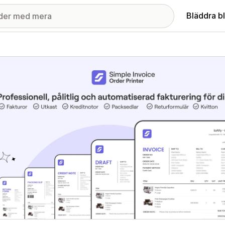
Bläddra b
ri med utvalda bilder