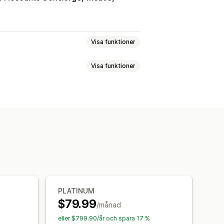
Visa funktioner
Visa funktioner
Offerter
Orderutkast
nden
Anpassade dokument
ntering av skattesatser
ering
Fält
Fakturanummer
räkning
Mallar
Streckkoder
gistrering
Lokal skattedeklaration
PLATINUM
ering av e-postmeddelanden
$79.99
/månad
Informationssäkerhet
eller $799.90/år och spara 17 %