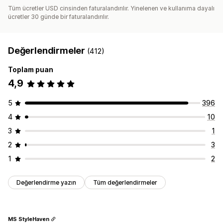
Tüm ücretler USD cinsinden faturalandırılır. Yinelenen ve kullanıma dayalı
ücretler 30 günde bir faturalandırılır.
Değerlendirmeler
(412)
Toplam puan
4,9
5
396
4
10
3
1
2
3
1
2
Değerlendirme yazın
Tüm değerlendirmeler
MS StyleHaven