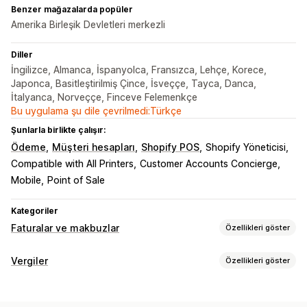
Benzer mağazalarda popüler
Amerika Birleşik Devletleri merkezli
Diller
İngilizce, Almanca, İspanyolca, Fransızca, Lehçe, Korece,
Japonca, Basitleştirilmiş Çince, İsveççe, Tayca, Danca,
İtalyanca, Norveççe, Finceve Felemenkçe
Bu uygulama şu dile çevrilmedi:Türkçe
Şunlarla birlikte çalışır:
Ödeme
Müşteri hesapları
Shopify POS
Shopify Yöneticisi
Compatible with All Printers
Customer Accounts Concierge
Mobile
Point of Sale
Kategoriler
Faturalar ve makbuzlar
Özellikleri göster
Belge türleri
Vergiler
Özellikleri göster
Faturalar
Makbuzlar
Kredi notları
Teklifler
Borç takibi
Taslak siparişler
Sipariş onayları
Teslimat notları