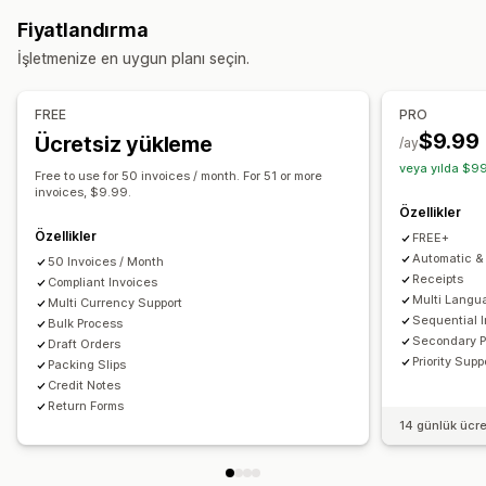
KDV faturaları
Özel faturalar
Gümrük belgeleri
Sevk irsaliyeleri
Para iadeleri
İadeler
Fiyatlandırma
Vergi hesaplama
Özelleştirme
İşletmenize en uygun planı seçin.
Vergi oranları
Muafiyet yönetimi
Oran yönetimi
Renk ve yazı tipi
Marka öğeleri
Alanlar
Fatura numarası
Çoklu para birimi
Gönderen e-postası
Vergi hesaplama
Şablonlar
Barkodlar
FREE
PRO
Logolar
Çoklu para birimi
Çoklu dil
$9.99
Ücretsiz yükleme
Raporlama ve dosyalama
/ay
veya yılda $99
Eyaletler arası vergi beyanı
SST beyanı
Dosya yönetimi
Free to use for 50 invoices / month. For 51 or more
invoices, $9.99.
Yerel vergi beyannameleri
Dışa veri aktarma
Toplu indirme
Dosya adlandırma
E-posta otomasyonu
Özellikler
PDF oluşturma
Yazdırıp dışa aktarma
Veri güvenliği
Özellikler
FREE+
Ardışık numaralandırma
Automatic & 
50 Invoices / Month
Receipts
Compliant Invoices
Multi Langu
Multi Currency Support
Sequential 
Bulk Process
Secondary 
Draft Orders
Priority Supp
Packing Slips
Credit Notes
Return Forms
14 günlük ücr