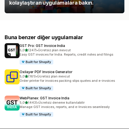
kolaylaştıran uygulamalara bakın.
Buna benzer diğer uygulamalar
GST Pro: GST Invoice India
5 yıldız üzerinden
5,0
(247)
•
Ücretsiz plan mevcut
toplam 247 değerlendirme
Easy GST invoices for India. Reports, credit notes and filings
Built for Shopify
Oxilayer PDF Invoice Generator
5 yıldız üzerinden
5,0
(161)
•
Ücretsiz plan mevcut
toplam 161 değerlendirme
Order printer for invoices packing slips quotes and e-invoices
Built for Shopify
WebPlanex: GST Invoice India
5 yıldız üzerinden
5,0
(443)
•
Ücretsiz deneme kullanılabilir
toplam 443 değerlendirme
Manage GST invoices, reports, and e-Invoices seamlessly
Built for Shopify