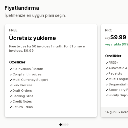
KDV faturaları
Özel faturalar
Gümrük belgeleri
Sevk irsaliyeleri
Para iadeleri
İadeler
Fiyatlandırma
Vergi hesaplama
Özelleştirme
İşletmenize en uygun planı seçin.
Vergi oranları
Muafiyet yönetimi
Oran yönetimi
Renk ve yazı tipi
Marka öğeleri
Alanlar
Fatura numarası
Çoklu para birimi
Gönderen e-postası
Vergi hesaplama
Şablonlar
Barkodlar
FREE
PRO
Logolar
Çoklu para birimi
Çoklu dil
$9.99
Ücretsiz yükleme
Raporlama ve dosyalama
/ay
veya yılda $99
Eyaletler arası vergi beyanı
SST beyanı
Dosya yönetimi
Free to use for 50 invoices / month. For 51 or more
invoices, $9.99.
Yerel vergi beyannameleri
Dışa veri aktarma
Toplu indirme
Dosya adlandırma
E-posta otomasyonu
Özellikler
PDF oluşturma
Yazdırıp dışa aktarma
Veri güvenliği
Özellikler
FREE+
Ardışık numaralandırma
Automatic & 
50 Invoices / Month
Receipts
Compliant Invoices
Multi Langu
Multi Currency Support
Sequential 
Bulk Process
Secondary 
Draft Orders
Priority Supp
Packing Slips
Credit Notes
Return Forms
14 günlük ücr