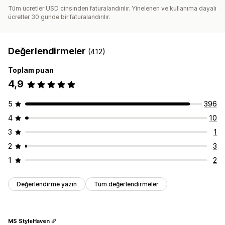
Tüm ücretler USD cinsinden faturalandırılır. Yinelenen ve kullanıma dayalı
ücretler 30 günde bir faturalandırılır.
Değerlendirmeler
(412)
Toplam puan
4,9
5
396
4
10
3
1
2
3
1
2
Değerlendirme yazın
Tüm değerlendirmeler
MS StyleHaven