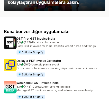
kolaylaştıran uygulamalara bakın.
Buna benzer diğer uygulamalar
GST Pro: GST Invoice India
5 yıldız üzerinden
5,0
(247)
•
Ücretsiz plan mevcut
toplam 247 değerlendirme
Easy GST invoices for India. Reports, credit notes and filings
Built for Shopify
Oxilayer PDF Invoice Generator
5 yıldız üzerinden
5,0
(161)
•
Ücretsiz plan mevcut
toplam 161 değerlendirme
Order printer for invoices packing slips quotes and e-invoices
Built for Shopify
WebPlanex: GST Invoice India
5 yıldız üzerinden
5,0
(443)
•
Ücretsiz deneme kullanılabilir
toplam 443 değerlendirme
Manage GST invoices, reports, and e-Invoices seamlessly
Built for Shopify