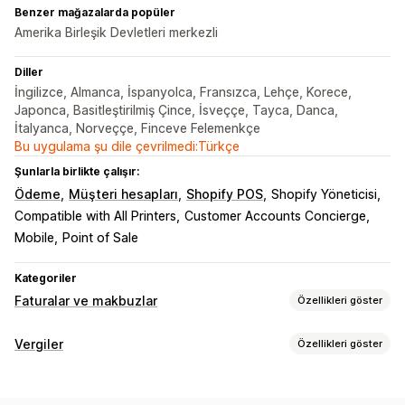
Benzer mağazalarda popüler
Amerika Birleşik Devletleri merkezli
Diller
İngilizce, Almanca, İspanyolca, Fransızca, Lehçe, Korece,
Japonca, Basitleştirilmiş Çince, İsveççe, Tayca, Danca,
İtalyanca, Norveççe, Finceve Felemenkçe
Bu uygulama şu dile çevrilmedi:Türkçe
Şunlarla birlikte çalışır:
Ödeme
Müşteri hesapları
Shopify POS
Shopify Yöneticisi
Compatible with All Printers
Customer Accounts Concierge
Mobile
Point of Sale
Kategoriler
Faturalar ve makbuzlar
Özellikleri göster
Belge türleri
Vergiler
Özellikleri göster
Faturalar
Makbuzlar
Kredi notları
Teklifler
Borç takibi
Taslak siparişler
Sipariş onayları
Teslimat notları