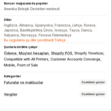
Benzer mağazalarda popüler
Amerika Birleşik Devletleri merkezli
Diller
İngilizce, Almanca, İspanyolca, Fransızca, Lehçe, Korece,
Japonca, Basitleştirilmiş Çince, İsveççe, Tayca, Danca,
İtalyanca, Norveççe, Finceve Felemenkçe
Bu uygulama şu dile çevrilmedi:Türkçe
Şunlarla birlikte çalışır:
Ödeme
Müşteri hesapları
Shopify POS
Shopify Yöneticisi
Compatible with All Printers
Customer Accounts Concierge
Mobile
Point of Sale
Kategoriler
Faturalar ve makbuzlar
Özellikleri göster
Belge türleri
Vergiler
Özellikleri göster
Faturalar
Makbuzlar
Kredi notları
Teklifler
Borç takibi
Taslak siparişler
Sipariş onayları
Teslimat notları