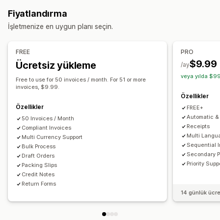
KDV faturaları
Özel faturalar
Gümrük belgeleri
Sevk irsaliyeleri
Para iadeleri
İadeler
Fiyatlandırma
Vergi hesaplama
Özelleştirme
İşletmenize en uygun planı seçin.
Vergi oranları
Muafiyet yönetimi
Oran yönetimi
Renk ve yazı tipi
Marka öğeleri
Alanlar
Fatura numarası
Çoklu para birimi
Gönderen e-postası
Vergi hesaplama
Şablonlar
Barkodlar
FREE
PRO
Logolar
Çoklu para birimi
Çoklu dil
$9.99
Ücretsiz yükleme
Raporlama ve dosyalama
/ay
veya yılda $99
Eyaletler arası vergi beyanı
SST beyanı
Dosya yönetimi
Free to use for 50 invoices / month. For 51 or more
invoices, $9.99.
Yerel vergi beyannameleri
Dışa veri aktarma
Toplu indirme
Dosya adlandırma
E-posta otomasyonu
Özellikler
PDF oluşturma
Yazdırıp dışa aktarma
Veri güvenliği
Özellikler
FREE+
Ardışık numaralandırma
Automatic & 
50 Invoices / Month
Receipts
Compliant Invoices
Multi Langu
Multi Currency Support
Sequential 
Bulk Process
Secondary 
Draft Orders
Priority Supp
Packing Slips
Credit Notes
Return Forms
14 günlük ücr