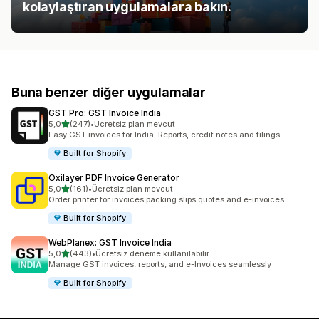
kolaylaştıran uygulamalara bakın.
Buna benzer diğer uygulamalar
GST Pro: GST Invoice India
5 yıldız üzerinden
5,0
(247)
•
Ücretsiz plan mevcut
toplam 247 değerlendirme
Easy GST invoices for India. Reports, credit notes and filings
Built for Shopify
Oxilayer PDF Invoice Generator
5 yıldız üzerinden
5,0
(161)
•
Ücretsiz plan mevcut
toplam 161 değerlendirme
Order printer for invoices packing slips quotes and e-invoices
Built for Shopify
WebPlanex: GST Invoice India
5 yıldız üzerinden
5,0
(443)
•
Ücretsiz deneme kullanılabilir
toplam 443 değerlendirme
Manage GST invoices, reports, and e-Invoices seamlessly
Built for Shopify