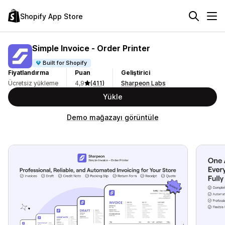
Shopify App Store
Simple Invoice ‑ Order Printer
Built for Shopify
Fiyatlandırma
Puan
Geliştirici
Ücretsiz yükleme
4,9
(411)
Sharpeon Labs
Yükle
Demo mağazayı görüntüle