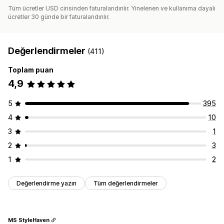
Tüm ücretler USD cinsinden faturalandırılır. Yinelenen ve kullanıma dayalı
ücretler 30 günde bir faturalandırılır.
Değerlendirmeler
(411)
Toplam puan
4,9
5
395
4
10
3
1
2
3
1
2
Değerlendirme yazın
Tüm değerlendirmeler
MS StyleHaven