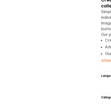
coll
Simpl
indiv
image
butto
Our p
Cre
Add
Our
Con
Langu
Catég