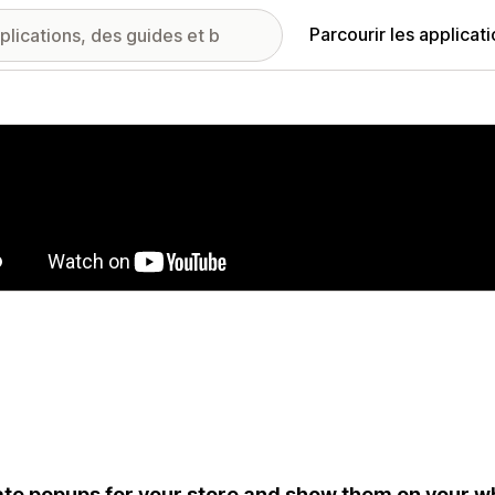
Parcourir les applicat
ie d’images vedette
te popups for your store and show them on your who