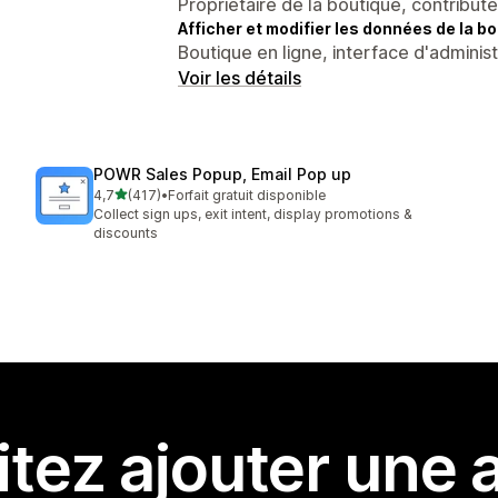
Propriétaire de la boutique, contribut
Afficher et modifier les données de la bo
Boutique en ligne, interface d'adminis
Voir les détails
POWR Sales Popup, Email Pop up
étoile(s) sur 5
4,7
(417)
•
Forfait gratuit disponible
417 avis au total
Collect sign ups, exit intent, display promotions &
discounts
tez ajouter une a