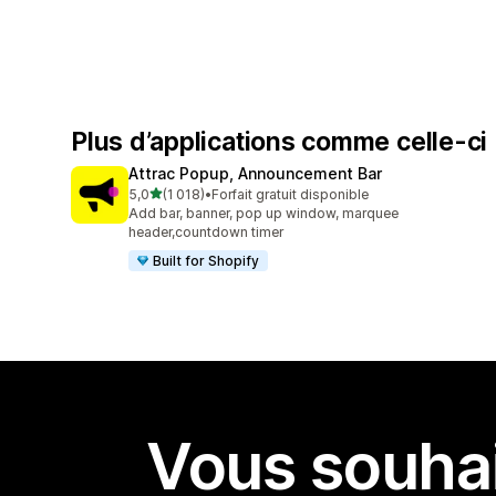
Plus d’applications comme celle-ci
Attrac Popup, Announcement Bar
étoile(s) sur 5
5,0
(1 018)
•
Forfait gratuit disponible
1018 avis au total
Add bar, banner, pop up window, marquee
header,countdown timer
Built for Shopify
Vous souhai