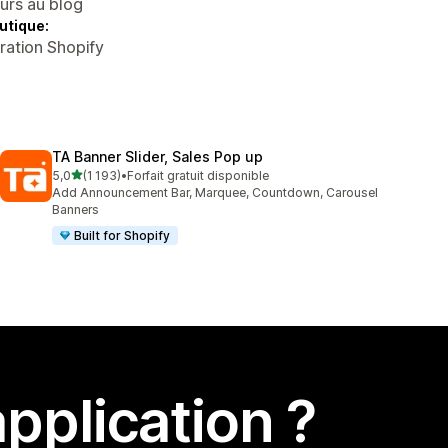
eurs au blog
utique:
tration Shopify
TA Banner Slider, Sales Pop up
étoile(s) sur 5
5,0
(1 193)
•
Forfait gratuit disponible
1193 avis au total
Add Announcement Bar, Marquee, Countdown, Carousel
Banners
Built for Shopify
pplication ?