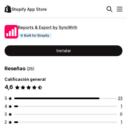
Shopify App Store
Reports & Export by SyncWith
Built for Shopify
Instalar
Reseñas
(26)
Calificación general
4,6
5
23
4
1
3
0
2
1