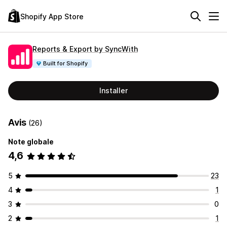
Shopify App Store
Reports & Export by SyncWith
Built for Shopify
Installer
Avis
(26)
Note globale
4,6
5
23
4
1
3
0
2
1