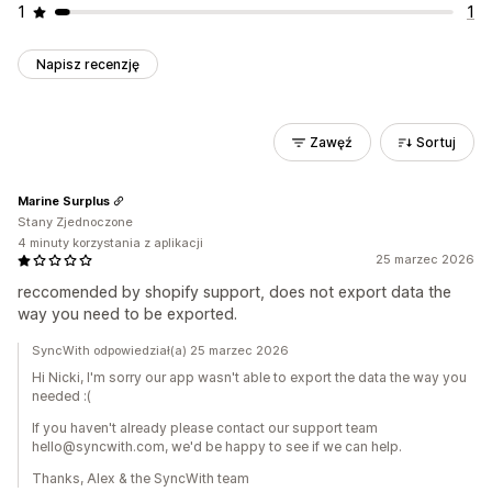
1
1
Napisz recenzję
Zawęź
Sortuj
Marine Surplus
Stany Zjednoczone
4 minuty korzystania z aplikacji
25 marzec 2026
reccomended by shopify support, does not export data the
way you need to be exported.
SyncWith odpowiedział(a) 25 marzec 2026
Hi Nicki, I'm sorry our app wasn't able to export the data the way you
needed :(
If you haven't already please contact our support team
hello@syncwith.com, we'd be happy to see if we can help.
Thanks, Alex & the SyncWith team