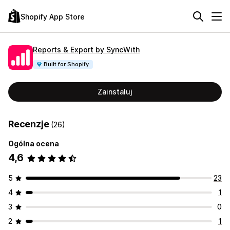
Shopify App Store
Reports & Export by SyncWith
Built for Shopify
Zainstaluj
Recenzje
(26)
Ogólna ocena
4,6
5
23
4
1
3
0
2
1