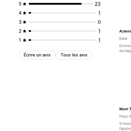
5
23
4
1
3
0
2
1
Aziend
Italie
1
1
Environ
de l’ap
Écrire un avis
Tous les avis
Muni T
Pays-
9 mois 
l’appli