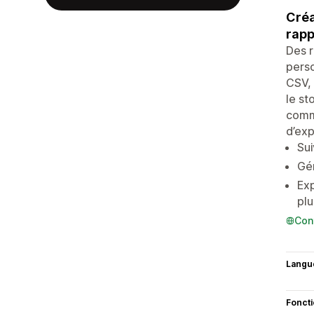
Créa
rapp
Des r
perso
CSV, 
le st
comma
d’exp
Sui
Gén
Exp
plu
Con
Langu
Fonct