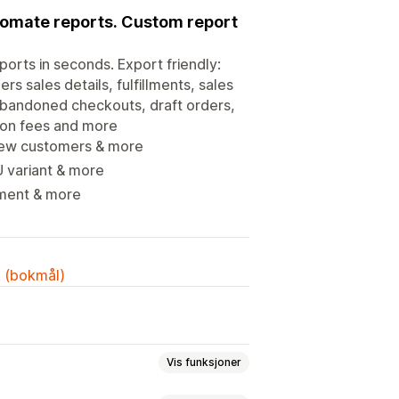
utomate reports. Custom report
ports in seconds. Export friendly:
s sales details, fulfillments, sales
 abandoned checkouts, draft orders,
tion fees and more
 new customers & more
 variant & more
yment & more
k (bokmål)
Vis funksjoner