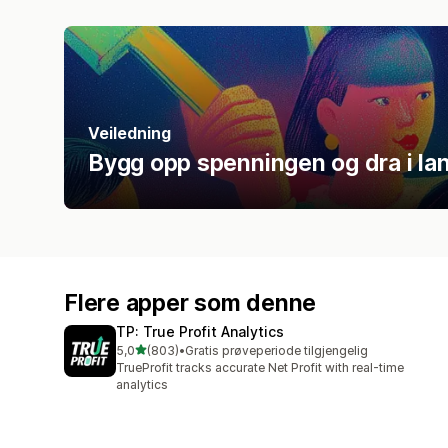
Veiledning
Bygg opp spenningen og dra i lan
Flere apper som denne
TP: True Profit Analytics
av 5 stjerner
5,0
(803)
•
Gratis prøveperiode tilgjengelig
Totalt 803 omtaler
TrueProfit tracks accurate Net Profit with real-time
analytics