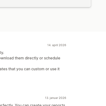
14. april 2026
ly.
wnload them directly or schedule
ates that you can custom or use it
13. januar 2026
 perfectly. You can create your reports