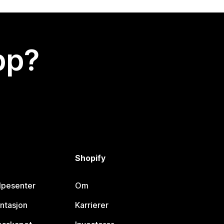
app?
Shopify
lpesenter
Om
ntasjon
Karrierer