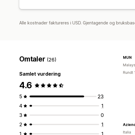
Alle kostnader faktureres i USD. Gjentagende og bruksbase
Omtaler
MUN
(26)
Malays
Rundt 
Samlet vurdering
4.6
5
23
4
1
3
0
2
1
Aziend
Italia
1
1