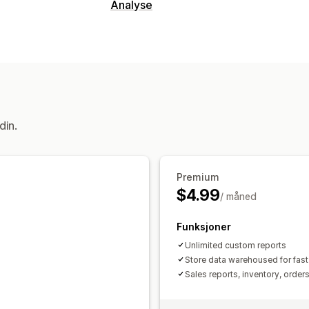
Økonomiske rapporter
Analyse
Salg og refusjoner
Omsetningsavgift
Kundeatferd
Tilpassede rapporter
Segmentering
Økonomisk drift
Markedsføring og salg
Multikanal
Fortjenesteinnsikt
Automatisk synkronisering av data
din.
Visuelt og rapporter
Daglig salgssammendrag
Bestillingsd
Tilpassede instrumentbord
Tilpassed
Kunder
Lagerbeholdning og produkt
Historiske analyser
Premium
$4.99
/ måned
Funksjoner
Unlimited custom reports
Store data warehoused for fast
Sales reports, inventory, order