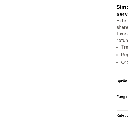
Simp
serv
Exten
share
taxes
refun
Tr
Rep
Ord
Språk
Funge
Katego