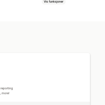
Vis funksjoner
Returer og bytter
etaljer
Transaksjoner
Utbetalinger
e rapporter
Dataeksport
Priser
Import av historiske data
 reporting
s, more!