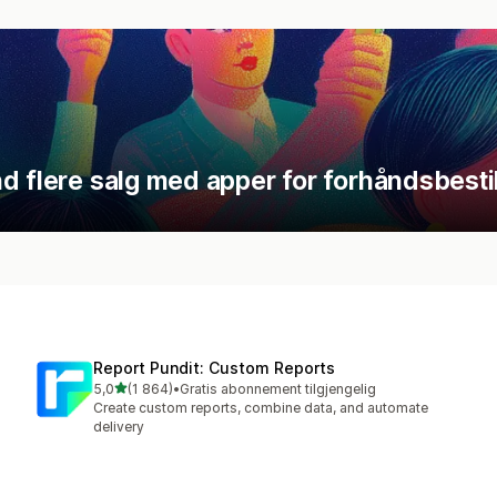
d flere salg med apper for forhåndsbestil
Report Pundit: Custom Reports
av 5 stjerner
5,0
(1 864)
•
Gratis abonnement tilgjengelig
Totalt 1864 omtaler
Create custom reports, combine data, and automate
delivery