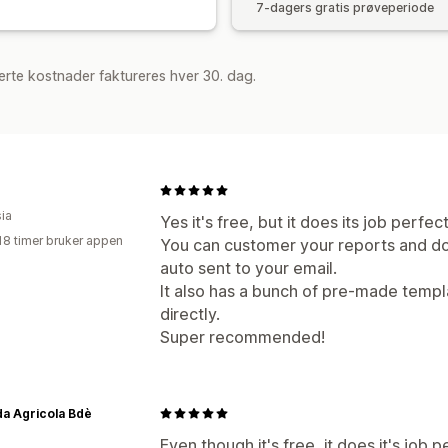
7-dagers gratis prøveperiode
rte kostnader faktureres hver 30. dag.
ia
Yes it's free, but it does its job perfect
18 timer bruker appen
You can customer your reports and do
auto sent to your email.
It also has a bunch of pre-made templ
directly.
Super recommended!
a Agricola Bdè
Even though it's free, it does it's job