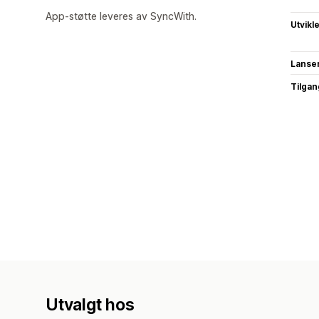
App-støtte leveres av SyncWith.
Utvikl
Lanse
Tilgang
Utvalgt hos