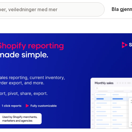
Bla gjen
ri med fremhevede bilder