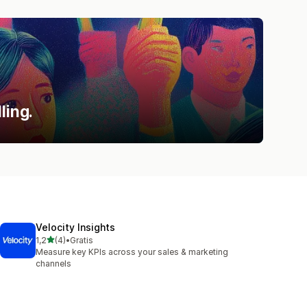
ling.
Velocity Insights
av 5 stjerner
1,2
(4)
•
Gratis
Totalt 4 omtaler
Measure key KPIs across your sales & marketing
channels