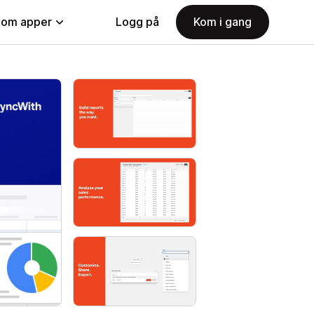
nom apper
Logg på
Kom i gang