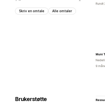
Rundt 
Skriv en omtale
Alle omtaler
Muni T
Nederl
9 måne
Brukerstøtte
Ressu