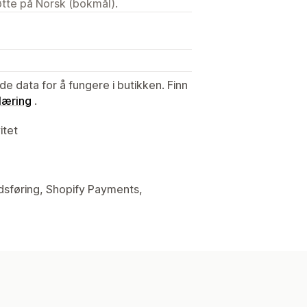
tøtte på Norsk (bokmål).
de data for å fungere i butikken. Finn
læring
.
itet
edsføring, Shopify Payments,