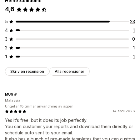
Helhetsomdöme
4,6
5
23
4
1
3
0
2
1
1
1
Skriv en recension
Alla recensioner
MUN
Malaysia
Ungefär 18 timmar användning av appen
14 april 2026
Yes it's free, but it does its job perfectly.
You can customer your reports and download them directly or
schedule auto sent to your email.
It also has a bunch of pre-made templates that you can custom