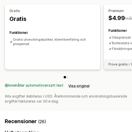
Automatiserad datasynkronisering
Diagram och rapporter
Gratis
Premium
Daglig försäljningssammanfattning
Orderinformation
$4.99
Gratis
Anpassade instrumentpaneler
Anpassade rapporter
/må
Transaktioner
Utbetalningar
Kunder
Lager och produkt
Dataexport
Historikanalys
Priser
Import av historikdata
Funktioner
Funktioner
Obegränsat 
Gratis utvecklingsbutiker, klientöverföring och
Butiksdata l
provperiod
Försäljnings
Prova gratis i
Innehåller automatöversatt text
Visa original
Alla avgifter debiteras i USD. Återkommande och användningsbaserade
avgifter faktureras var 30:e dag.
Recensioner
(26)