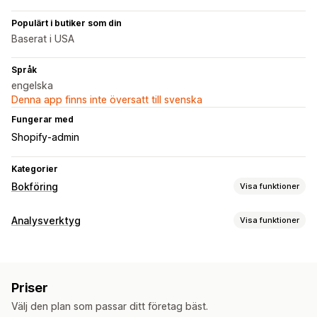
Populärt i butiker som din
Baserat i USA
Språk
engelska
Denna app finns inte översatt till svenska
Fungerar med
Shopify-admin
Kategorier
Bokföring
Visa funktioner
Ekonomiska rapporter
Analysverktyg
Visa funktioner
Försäljningar och återbetalningar
Omsättningsskatt
Kundbeteende
Returer och byten
Anpassade rapporter
Segmentering
Finansiella affärer
Priser
Marknadsföring och försäljning
Multi-channel
Välj den plan som passar ditt företag bäst.
Vinstinsikter