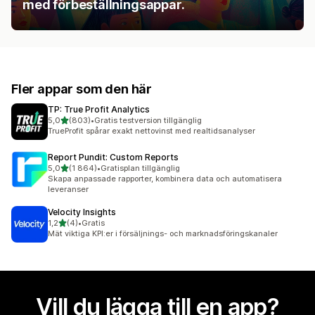
med förbeställningsappar.
Fler appar som den här
TP: True Profit Analytics
av 5 stjärnor
5,0
(803)
•
Gratis testversion tillgänglig
803 recensioner totalt
TrueProfit spårar exakt nettovinst med realtidsanalyser
Report Pundit: Custom Reports
av 5 stjärnor
5,0
(1 864)
•
Gratisplan tillgänglig
1864 recensioner totalt
Skapa anpassade rapporter, kombinera data och automatisera
leveranser
Velocity Insights
av 5 stjärnor
1,2
(4)
•
Gratis
4 recensioner totalt
Mät viktiga KPI:er i försäljnings- och marknadsföringskanaler
Vill du lägga till en app?