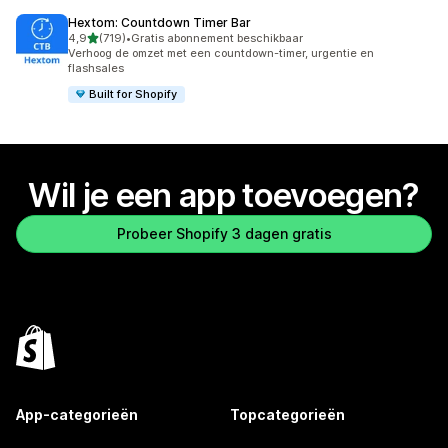
Hextom: Countdown Timer Bar
van 5 sterren
4,9
(719)
•
Gratis abonnement beschikbaar
719 recensies in totaal
Verhoog de omzet met een countdown-timer, urgentie en
flashsales
Built for Shopify
Wil je een app toevoegen?
Probeer Shopify 3 dagen gratis
App-categorieën
Topcategorieën