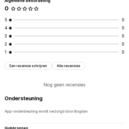
Algemene beoordeling
0
5
0
4
0
3
0
2
0
1
0
Een recensie schrijven
Alle recensies
Nog geen recensies
Ondersteuning
App-ondersteuning wordt verzorgd door Bogdan.
Hulpbronnen