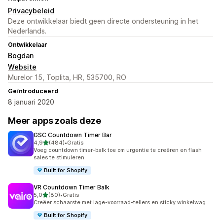
Privacybeleid
Deze ontwikkelaar biedt geen directe ondersteuning in het
Nederlands.
Ontwikkelaar
Bogdan
Website
Murelor 15, Toplita, HR, 535700, RO
Geïntroduceerd
8 januari 2020
Meer apps zoals deze
GSC Countdown Timer Bar
van 5 sterren
4,9
(484)
•
Gratis
484 recensies in totaal
Voeg countdown timer-balk toe om urgentie te creëren en flash
sales te stimuleren
Built for Shopify
VR Countdown Timer Balk
van 5 sterren
5,0
(80)
•
Gratis
80 recensies in totaal
Creëer schaarste met lage-voorraad-tellers en sticky winkelwag
Built for Shopify