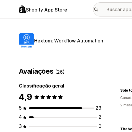
Shopify App Store
Hextom: Workflow Automation
Avaliações
(26)
Classificação geral
Sole t
4,9
Canad
2 mes
5
23
4
2
3
0
Thebo