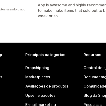
App is awesome and highly recommende
utos usando o app
to make make items that sold out to 
week or so.
p
Principais categorias
Recursos
Dropshipping
Central de a
os
Marketplaces
Documentaç
Avaliações de produtos
Comunidade
Upsell e pacotes
Blog da Sho
E-mail marketing
Pesquisas