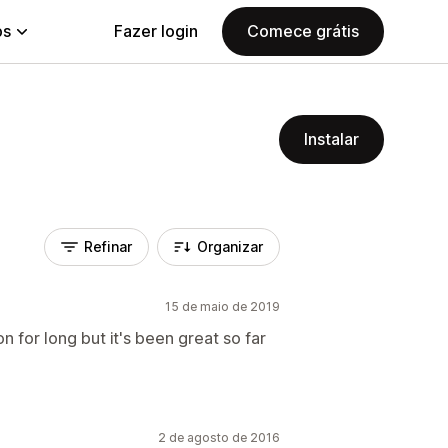
ps
Fazer login
Comece grátis
Instalar
Refinar
Organizar
15 de maio de 2019
 for long but it's been great so far
2 de agosto de 2016