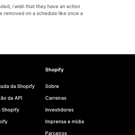
d, i wish that they have an action
be removed on a schedule like once a
Shopify
juda da Shopify
Sobre
ão da API
Carreiras
 Shopify
Investidores
pify
Imprensa e mídia
Parceiros