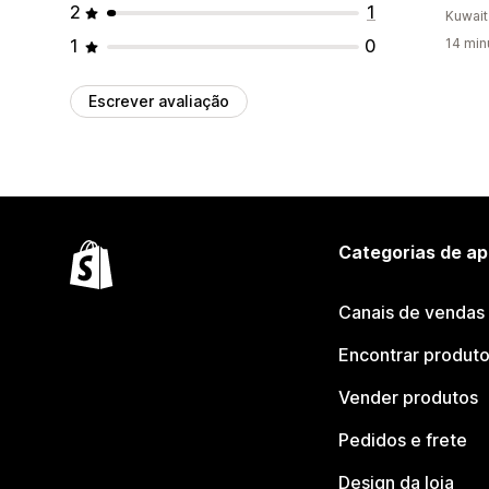
2
1
Kuwait
1
0
14 min
Escrever avaliação
Categorias de ap
Canais de vendas
Encontrar produt
Vender produtos
Pedidos e frete
Design da loja