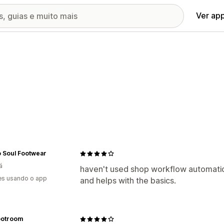
Ver ap
o Soul Footwear
á
haven't used shop workflow automation
es usando o app
and helps with the basics.
otroom