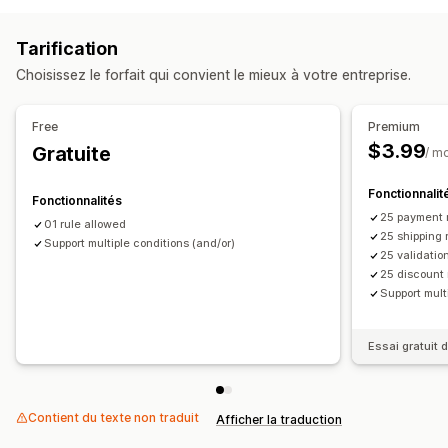
Expédition gratuite
Tarification
Personnalisation du processus de paiement
Choisissez le forfait qui convient le mieux à votre entreprise.
Réductions automatiques
Règles relatives aux modes d’expédition
Free
Premium
Règles relatives aux moyens de paiement
$3.99
Gratuite
/ m
Masquer le paiement express
Fonctionnalit
Fonctionnalités
25 payment 
01 rule allowed
25 shipping 
Support multiple conditions (and/or)
25 validatio
25 discount 
Support mult
Essai gratuit d
Contient du texte non traduit
Afficher la traduction