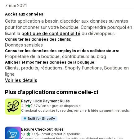
7 mai 2021
Accès aux données
Cette application a besoin d’accéder aux données suivantes
pour fonctionner sur votre boutique. Comprendre pourquoi en
lisant la
politique de confidentialité
du développeur.
Consulter les données des clients:
Données sensibles
Consulter les données des employés et des collaborateurs:
Propriétaire de la boutique, contributeurs au blog
Afficher et modifier les données de la boutique:
Clients, produits, réductions, Shopify Functions, Boutique en
ligne
Voir les détails
Plus d’applications comme celle-ci
Payfy: Hide Payment Rules
étoile(s) sur 5
4,9
(137)
•
Forfait gratuit disponible
137 avis au total
Checkout customize to reorder, rename & hide payment methods.
Built for Shopify
BeSure Checkout Rules
étoile(s) sur 5
5,0
(177)
•
Forfait gratuit disponible
177 avis au total
Customize checkout behavior with conditional powerful rules