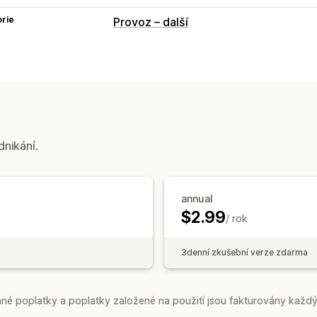
rie
Provoz – další
dnikání.
annual
$2.99
/ rok
3denní zkušební verze zdarma
é poplatky a poplatky založené na použití jsou fakturovány každý