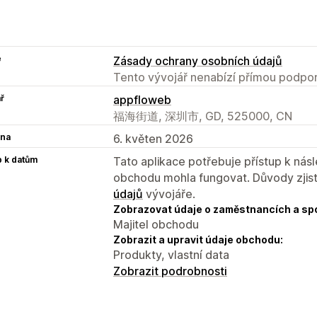
e
Zásady ochrany osobních údajů
Tento vývojář nenabízí přímou podpor
ř
appfloweb
福海街道, 深圳市, GD, 525000, CN
na
6. květen 2026
p k datům
Tato aplikace potřebuje přístup k ná
obchodu mohla fungovat. Důvody zjist
údajů
vývojáře.
Zobrazovat údaje o zaměstnancích a sp
Majitel obchodu
Zobrazit a upravit údaje obchodu:
Produkty, vlastní data
Zobrazit podrobnosti