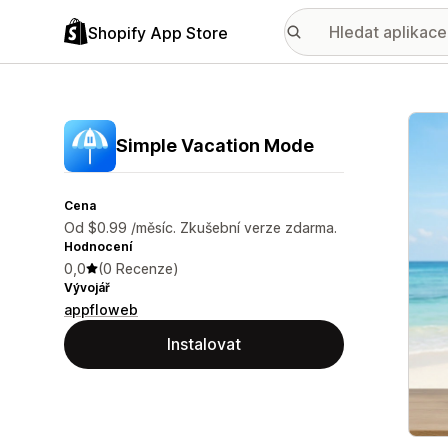
Shopify App Store
Galer
Simple Vacation Mode
Cena
Od $0.99 /měsíc. Zkušební verze zdarma.
Hodnocení
0,0
(0 Recenze)
Vývojář
appfloweb
Instalovat