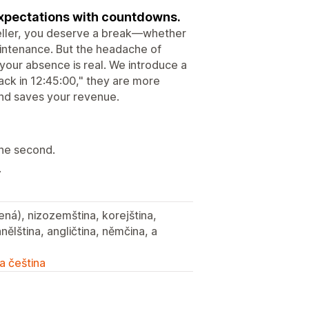
xpectations with countdowns.
seller, you deserve a break—whether
maintenance. But the headache of
your absence is real. We introduce a
k in 12:45:00," they are more
 and saves your revenue.
the second.
.
šená), nizozemština, korejština,
anělština, angličtina, němčina, a
a čeština