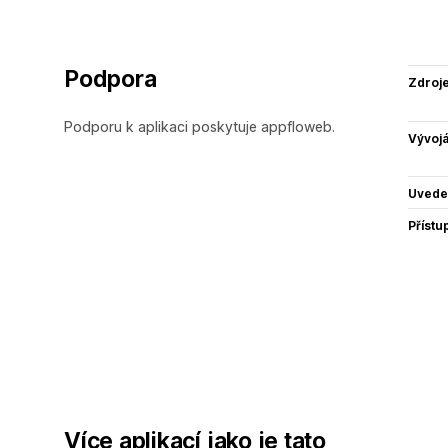
Podpora
Zdroj
Podporu k aplikaci poskytuje appfloweb.
Vývojá
Uvede
Přístu
Více aplikací jako je tato