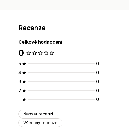
Recenze
Celkové hodnocení
0
5
0
4
0
3
0
2
0
1
0
Napsat recenzi
Všechny recenze