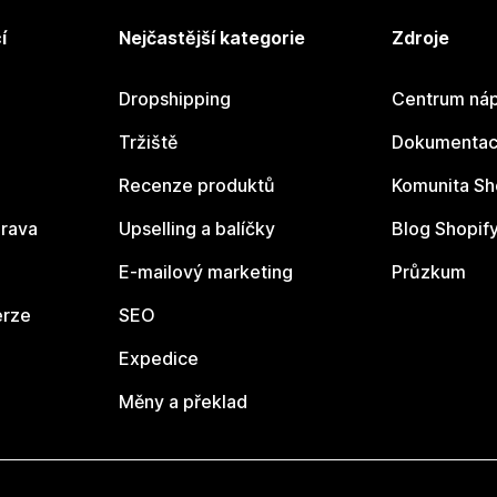
í
Nejčastější kategorie
Zdroje
Dropshipping
Centrum náp
Tržiště
Dokumentace
Recenze produktů
Komunita Sh
rava
Upselling a balíčky
Blog Shopif
E-mailový marketing
Průzkum
erze
SEO
Expedice
Měny a překlad