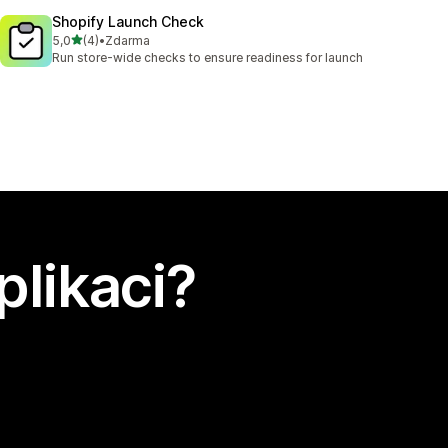
Shopify Launch Check
z 5 hvězd
5,0
(4)
•
Zdarma
Celkový počet recenzí: 4
Run store-wide checks to ensure readiness for launch
plikaci?