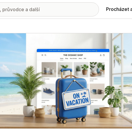
Procházet 
ie propagovaných obrázků