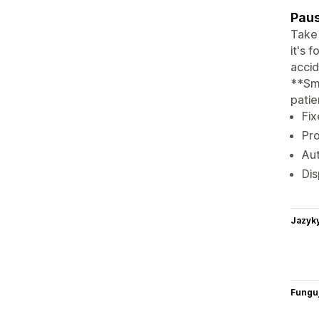
Paus
Take 
it's 
accid
**Sm
patie
Fix
Pro
Aut
Dis
Jazyk
Funguj